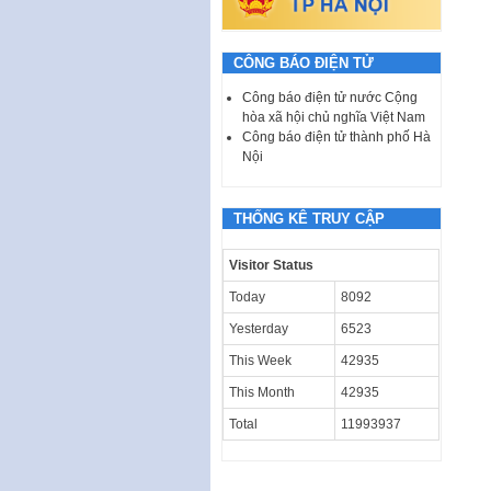
CÔNG BÁO ĐIỆN TỬ
Công báo điện tử nước Cộng
hòa xã hội chủ nghĩa Việt Nam
Công báo điện tử thành phố Hà
Nội
THỐNG KÊ TRUY CẬP
Visitor Status
Today
8092
Yesterday
6523
This Week
42935
This Month
42935
Total
11993937