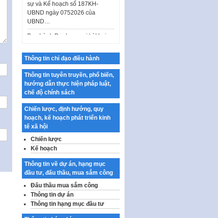
UBND ngày 0752026 của
UBND…
Ban hành Danh mục vị trí khai
thác quảng cáo trên địa bàn
thành phố Hà Nội
Thông tin chỉ đạo điều hành
Kế hoạch Tổ chức Cuộc thi
chính luận về bảo vệ nền tảng tư
Thông tin tuyên truyền, phổ biến,
tưởng của Đảng…
hướng dẫn thực hiện pháp luật,
chế độ chính sách
Công bố công khai dự toán kinh
phí xây dựng pháp luật, hoàn
Chiến lược, định hướng, quy
thiện thể chế, chính…
hoạch, kế hoạch phát triển kinh
Quy định về nghiên cứu, ứng
tế xã hội
dụng khoa học, công nghệ, đổi
Chiến lược
mới sáng tạo và chuyển…
Kế hoạch
Quy định chi tiết và hướng dẫn
Thông tin về dự án, hạng mục
thi hành một số điều của Luật Lý
đầu tư, đấu thầu, mua sắm công
lịch tư…
Đấu thầu mua sắm công
Sửa đổi, bổ sung một số nội
Thông tin dự án
dung tại Nghị quyết số 30/NQ-
Thông tin hạng mục đầu tư
CP ngày 24 tháng 02…