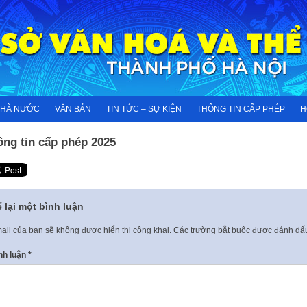
NHÀ NƯỚC
VĂN BẢN
TIN TỨC – SỰ KIỆN
THÔNG TIN CẤP PHÉP
H
ông tin cấp phép 2025
 lại một bình luận
ail của bạn sẽ không được hiển thị công khai.
Các trường bắt buộc được đánh d
nh luận
*