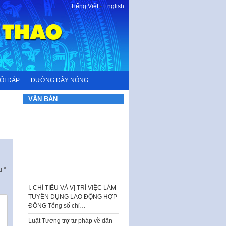
Tiếng Việt
-
English
ỎI ĐÁP
ĐƯỜNG DÂY NÓNG
VĂN BẢN
ấu
*
I. CHỈ TIÊU VÀ VỊ TRÍ VIỆC LÀM
TUYỂN DỤNG LAO ĐỘNG HỢP
ĐỒNG Tổng số chỉ…
Luật Tương trợ tư pháp về dân
sự và Kế hoạch số 187KH-