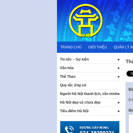
Skip
to
content
TRANG CHỦ
GIỚI THIỆU
QUẢN LÝ 
Tin tức – Sự kiện
Th
Văn hóa
Thể Thao
Quy tắc ứng xử
Để
Người Hà Nội thanh lịch, văn minh
Em
Hà Nội đẹp và chưa đẹp
Bì
Tiêu điểm Hà Nội