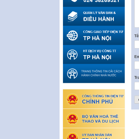
T
Em
Tr