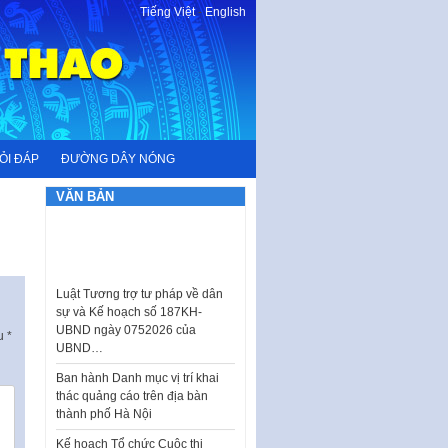
Tiếng Việt
-
English
ỎI ĐÁP
ĐƯỜNG DÂY NÓNG
VĂN BẢN
Luật Tương trợ tư pháp về dân
sự và Kế hoạch số 187KH-
UBND ngày 0752026 của
UBND…
ấu
*
Ban hành Danh mục vị trí khai
thác quảng cáo trên địa bàn
thành phố Hà Nội
Kế hoạch Tổ chức Cuộc thi
chính luận về bảo vệ nền tảng tư