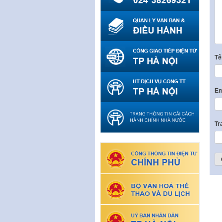
T
Em
Tr