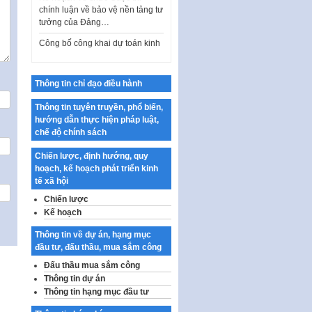
tưởng của Đảng…
Công bố công khai dự toán kinh
phí xây dựng pháp luật, hoàn
thiện thể chế, chính…
Quy định về nghiên cứu, ứng
Thông tin chỉ đạo điều hành
dụng khoa học, công nghệ, đổi
mới sáng tạo và chuyển…
Thông tin tuyên truyền, phổ biến,
hướng dẫn thực hiện pháp luật,
Quy định chi tiết và hướng dẫn
chế độ chính sách
thi hành một số điều của Luật Lý
lịch tư…
Chiến lược, định hướng, quy
hoạch, kế hoạch phát triển kinh
Sửa đổi, bổ sung một số nội
tế xã hội
dung tại Nghị quyết số 30/NQ-
CP ngày 24 tháng 02…
Chiến lược
Kế hoạch
Ban hành Chương trình hành
động của Chính phủ thực hiện
Thông tin về dự án, hạng mục
Nghị quyết số 02-NQ/TW ngày
đầu tư, đấu thầu, mua sắm công
17…
Đấu thầu mua sắm công
THÔNG BÁO Tuyển dụng lao
Thông tin dự án
động hợp đồng theo Nghị định
Thông tin hạng mục đầu tư
số 111/2022/NĐ-CP ngày