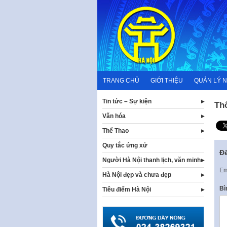
Skip
to
content
TRANG CHỦ
GIỚI THIỆU
QUẢN LÝ 
Tin tức – Sự kiện
Th
Văn hóa
Thể Thao
Quy tắc ứng xử
Để
Người Hà Nội thanh lịch, văn minh
Em
Hà Nội đẹp và chưa đẹp
Bì
Tiêu điểm Hà Nội