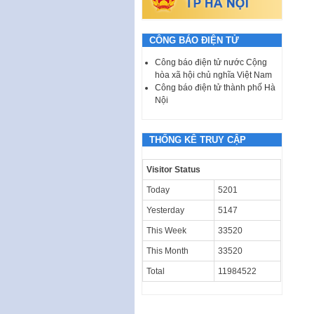
CÔNG BÁO ĐIỆN TỬ
Công báo điện tử nước Cộng
hòa xã hội chủ nghĩa Việt Nam
Công báo điện tử thành phố Hà
Nội
THỐNG KÊ TRUY CẬP
Visitor Status
Today
5201
Yesterday
5147
This Week
33520
This Month
33520
Total
11984522