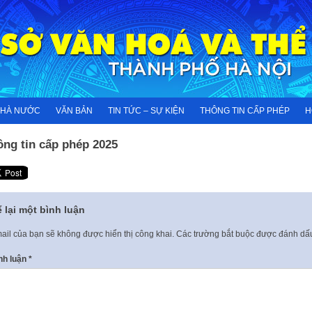
NHÀ NƯỚC
VĂN BẢN
TIN TỨC – SỰ KIỆN
THÔNG TIN CẤP PHÉP
H
ông tin cấp phép 2025
 lại một bình luận
ail của bạn sẽ không được hiển thị công khai.
Các trường bắt buộc được đánh d
nh luận
*