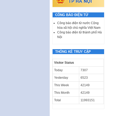
CÔNG BÁO ĐIỆN TỬ
Công báo điện tử nước Cộng
hòa xã hội chủ nghĩa Việt Nam
Công báo điện tử thành phố Hà
Nội
THỐNG KÊ TRUY CẬP
Visitor Status
Today
7307
Yesterday
6523
This Week
42149
This Month
42149
Total
11993151