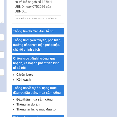
UBND ngày 0752026 của
UBND…
Ban hành Danh mục vị trí khai
thác quảng cáo trên địa bàn
thành phố Hà Nội
Thông tin chỉ đạo điều hành
Kế hoạch Tổ chức Cuộc thi
chính luận về bảo vệ nền tảng tư
Thông tin tuyên truyền, phổ biến,
tưởng của Đảng…
hướng dẫn thực hiện pháp luật,
chế độ chính sách
Công bố công khai dự toán kinh
phí xây dựng pháp luật, hoàn
Chiến lược, định hướng, quy
thiện thể chế, chính…
hoạch, kế hoạch phát triển kinh
Quy định về nghiên cứu, ứng
tế xã hội
dụng khoa học, công nghệ, đổi
Chiến lược
mới sáng tạo và chuyển…
Kế hoạch
Quy định chi tiết và hướng dẫn
Thông tin về dự án, hạng mục
thi hành một số điều của Luật Lý
đầu tư, đấu thầu, mua sắm công
lịch tư…
Đấu thầu mua sắm công
Sửa đổi, bổ sung một số nội
Thông tin dự án
dung tại Nghị quyết số 30/NQ-
Thông tin hạng mục đầu tư
CP ngày 24 tháng 02…