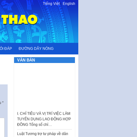
Tiếng Việt
-
English
ỎI ĐÁP
ĐƯỜNG DÂY NÓNG
VĂN BẢN
ấu
*
I. CHỈ TIÊU VÀ VỊ TRÍ VIỆC LÀM
TUYỂN DỤNG LAO ĐỘNG HỢP
ĐỒNG Tổng số chỉ…
Luật Tương trợ tư pháp về dân
sự và Kế hoạch số 187KH-