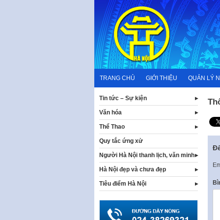
Skip
to
content
TRANG CHỦ
GIỚI THIỆU
QUẢN LÝ 
Tin tức – Sự kiện
Th
Văn hóa
Thể Thao
Quy tắc ứng xử
Để
Người Hà Nội thanh lịch, văn minh
Em
Hà Nội đẹp và chưa đẹp
Bì
Tiêu điểm Hà Nội