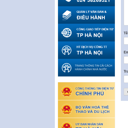
T
Em
Tr