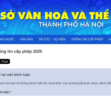
NHÀ NƯỚC
VĂN BẢN
TIN TỨC – SỰ KIỆN
THÔNG TIN CẤP PHÉP
H
ông tin cấp phép 2025
 lại một bình luận
ail của bạn sẽ không được hiển thị công khai.
Các trường bắt buộc được đánh d
nh luận
*