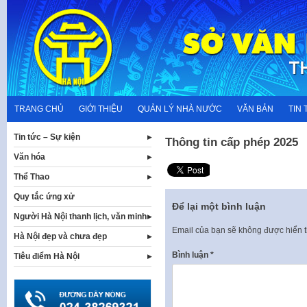
Skip
to
content
TRANG CHỦ
GIỚI THIỆU
QUẢN LÝ NHÀ NƯỚC
VĂN BẢN
TIN 
Tin tức – Sự kiện
Thông tin cấp phép 2025
Văn hóa
Thể Thao
Quy tắc ứng xử
Để lại một bình luận
Người Hà Nội thanh lịch, văn minh
Email của bạn sẽ không được hiển t
Hà Nội đẹp và chưa đẹp
Bình luận
*
Tiêu điểm Hà Nội