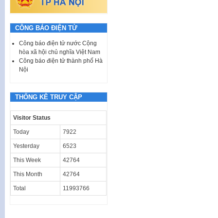
CÔNG BÁO ĐIỆN TỬ
Công báo điện tử nước Cộng
hòa xã hội chủ nghĩa Việt Nam
Công báo điện tử thành phố Hà
Nội
THỐNG KÊ TRUY CẬP
Visitor Status
Today
7922
Yesterday
6523
This Week
42764
This Month
42764
Total
11993766