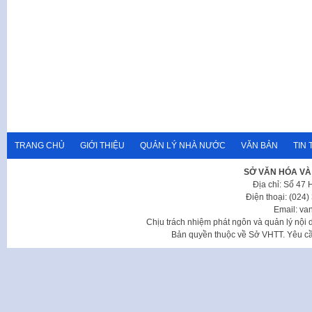
TRANG CHỦ
GIỚI THIỆU
QUẢN LÝ NHÀ NƯỚC
VĂN BẢN
TIN 
SỞ VĂN HÓA VÀ
Địa chỉ: Số 47
Điện thoại: (024
Email: va
Chịu trách nhiệm phát ngôn và quản lý nộ
Bản quyền thuộc về Sở VHTT. Yêu cầu 