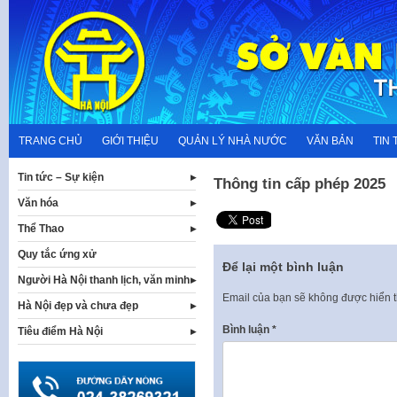
Skip
to
content
TRANG CHỦ
GIỚI THIỆU
QUẢN LÝ NHÀ NƯỚC
VĂN BẢN
TIN 
Tin tức – Sự kiện
Thông tin cấp phép 2025
Văn hóa
Thể Thao
Quy tắc ứng xử
Để lại một bình luận
Người Hà Nội thanh lịch, văn minh
Email của bạn sẽ không được hiển t
Hà Nội đẹp và chưa đẹp
Bình luận
*
Tiêu điểm Hà Nội