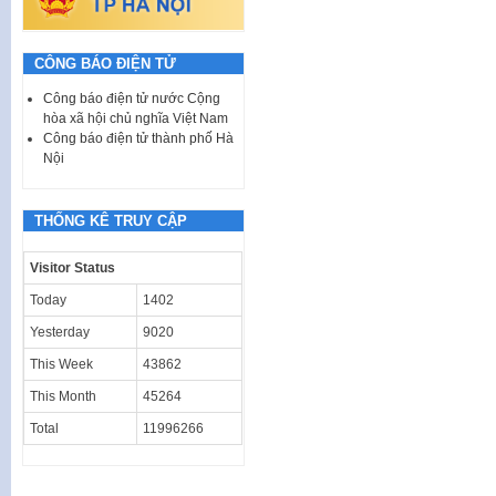
CÔNG BÁO ĐIỆN TỬ
Công báo điện tử nước Cộng
hòa xã hội chủ nghĩa Việt Nam
Công báo điện tử thành phố Hà
Nội
THỐNG KÊ TRUY CẬP
Visitor Status
Today
1402
Yesterday
9020
This Week
43862
This Month
45264
Total
11996266