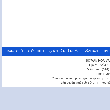
TRANG CHỦ
GIỚI THIỆU
QUẢN LÝ NHÀ NƯỚC
VĂN BẢN
TIN 
SỞ VĂN HÓA VÀ
Địa chỉ: Số 47
Điện thoại: (024
Email: va
Chịu trách nhiệm phát ngôn và quản lý nộ
Bản quyền thuộc về Sở VHTT. Yêu cầu 