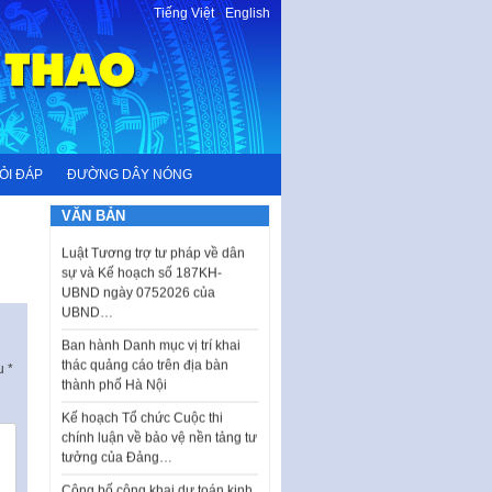
Tiếng Việt
-
English
I. CHỈ TIÊU VÀ VỊ TRÍ VIỆC LÀM
ỎI ĐÁP
ĐƯỜNG DÂY NÓNG
TUYỂN DỤNG LAO ĐỘNG HỢP
ĐỒNG Tổng số chỉ…
VĂN BẢN
Luật Tương trợ tư pháp về dân
sự và Kế hoạch số 187KH-
UBND ngày 0752026 của
UBND…
Ban hành Danh mục vị trí khai
thác quảng cáo trên địa bàn
ấu
*
thành phố Hà Nội
Kế hoạch Tổ chức Cuộc thi
chính luận về bảo vệ nền tảng tư
tưởng của Đảng…
Công bố công khai dự toán kinh