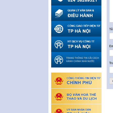
T
Em
Tr