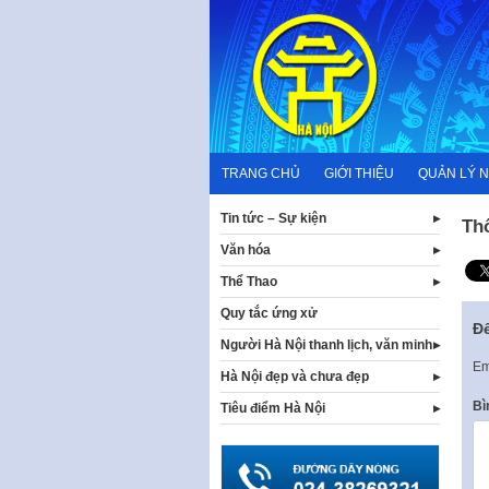
Skip
to
content
TRANG CHỦ
GIỚI THIỆU
QUẢN LÝ 
Tin tức – Sự kiện
Th
Văn hóa
Thể Thao
Quy tắc ứng xử
Để
Người Hà Nội thanh lịch, văn minh
Em
Hà Nội đẹp và chưa đẹp
Bì
Tiêu điểm Hà Nội