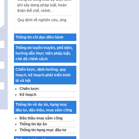
phí xây dựng pháp luật, hoàn
thiện thể chế, chính…
Quy định về nghiên cứu, ứng
dụng khoa học, công nghệ, đổi
mới sáng tạo và chuyển…
Quy định chi tiết và hướng dẫn
Thông tin chỉ đạo điều hành
thi hành một số điều của Luật Lý
lịch tư…
Thông tin tuyên truyền, phổ biến,
hướng dẫn thực hiện pháp luật,
Sửa đổi, bổ sung một số nội
chế độ chính sách
dung tại Nghị quyết số 30/NQ-
CP ngày 24 tháng 02…
Chiến lược, định hướng, quy
hoạch, kế hoạch phát triển kinh
Ban hành Chương trình hành
tế xã hội
động của Chính phủ thực hiện
Nghị quyết số 02-NQ/TW ngày
Chiến lược
17…
Kế hoạch
THÔNG BÁO Tuyển dụng lao
Thông tin về dự án, hạng mục
động hợp đồng theo Nghị định
đầu tư, đấu thầu, mua sắm công
số 111/2022/NĐ-CP ngày
Đấu thầu mua sắm công
30/12/2022 của Chính…
Thông tin dự án
Sửa đổi, bổ sung một số điều
Thông tin hạng mục đầu tư
của Thông tư số 320/2016/TT-