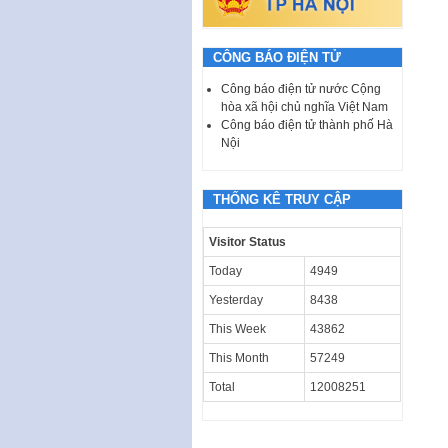
CÔNG BÁO ĐIỆN TỬ
Công báo điện tử nước Cộng
hòa xã hội chủ nghĩa Việt Nam
Công báo điện tử thành phố Hà
Nội
THỐNG KÊ TRUY CẬP
Visitor Status
Today
4949
Yesterday
8438
This Week
43862
This Month
57249
Total
12008251