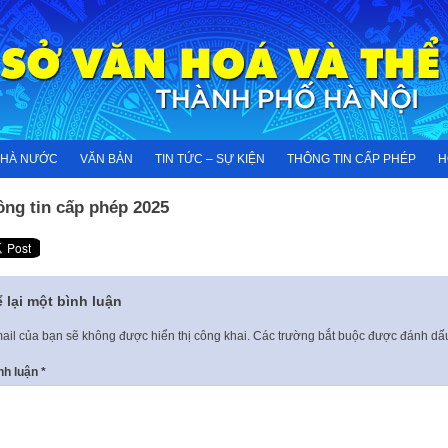
NHÀ NƯỚC
VĂN BẢN
TIN TỨC – SỰ KIỆN
THÔNG TIN CẤP PHÉP
H
ông tin cấp phép 2025
 lại một bình luận
ail của bạn sẽ không được hiển thị công khai.
Các trường bắt buộc được đánh d
nh luận
*