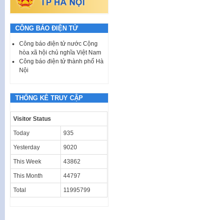
CÔNG BÁO ĐIỆN TỬ
Công báo điện tử nước Cộng
hòa xã hội chủ nghĩa Việt Nam
Công báo điện tử thành phố Hà
Nội
THỐNG KÊ TRUY CẬP
Visitor Status
Today
935
Yesterday
9020
This Week
43862
This Month
44797
Total
11995799