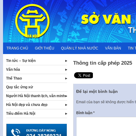
Skip
to
content
TRANG CHỦ
GIỚI THIỆU
QUẢN LÝ NHÀ NƯỚC
VĂN BẢN
TIN 
Tin tức – Sự kiện
Thông tin cấp phép 2025
Văn hóa
Thể Thao
Quy tắc ứng xử
Để lại một bình luận
Người Hà Nội thanh lịch, văn minh
Email của bạn sẽ không được hiển t
Hà Nội đẹp và chưa đẹp
Bình luận
*
Tiêu điểm Hà Nội