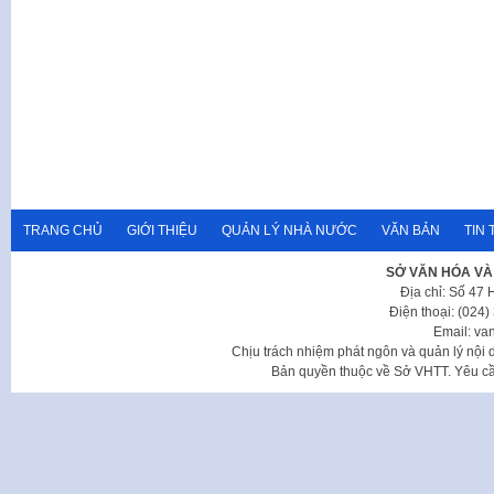
TRANG CHỦ
GIỚI THIỆU
QUẢN LÝ NHÀ NƯỚC
VĂN BẢN
TIN 
SỞ VĂN HÓA VÀ
Địa chỉ: Số 47
Điện thoại: (024
Email: va
Chịu trách nhiệm phát ngôn và quản lý nộ
Bản quyền thuộc về Sở VHTT. Yêu cầu 