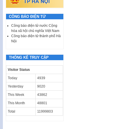
CÔNG BÁO ĐIỆN TỬ
Công báo điện tử nước Cộng
hòa xã hội chủ nghĩa Việt Nam
Công báo điện tử thành phố Hà
Nội
THỐNG KÊ TRUY CẬP
Visitor Status
Today
4939
Yesterday
9020
This Week
43862
This Month
48801
Total
11999803