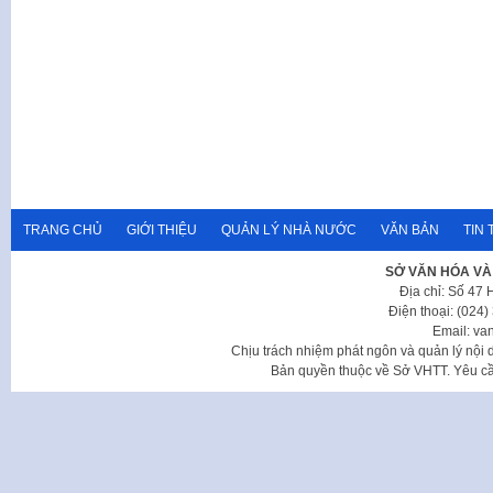
TRANG CHỦ
GIỚI THIỆU
QUẢN LÝ NHÀ NƯỚC
VĂN BẢN
TIN 
SỞ VĂN HÓA VÀ
Địa chỉ: Số 47
Điện thoại: (024
Email: va
Chịu trách nhiệm phát ngôn và quản lý nộ
Bản quyền thuộc về Sở VHTT. Yêu cầu 