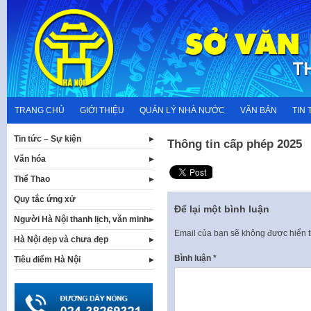
Skip
to
content
TRANG CHỦ
GIỚI THIỆU
QUẢN LÝ NHÀ NƯỚC
VĂN BẢN
TIN 
Tin tức – Sự kiện
Thông tin cấp phép 2025
Văn hóa
Thể Thao
Quy tắc ứng xử
Để lại một bình luận
Người Hà Nội thanh lịch, văn minh
Email của bạn sẽ không được hiển t
Hà Nội đẹp và chưa đẹp
Bình luận
*
Tiêu điểm Hà Nội