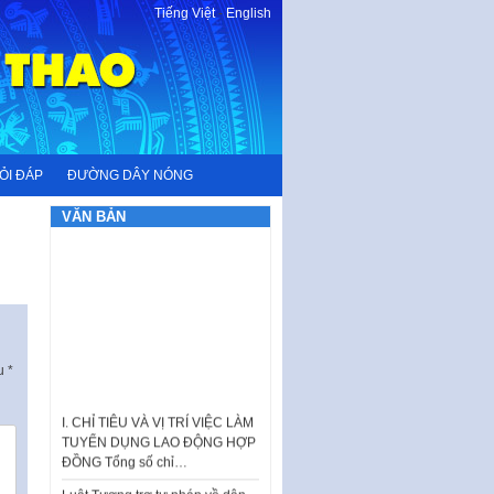
Tiếng Việt
-
English
ỎI ĐÁP
ĐƯỜNG DÂY NÓNG
VĂN BẢN
ấu
*
I. CHỈ TIÊU VÀ VỊ TRÍ VIỆC LÀM
TUYỂN DỤNG LAO ĐỘNG HỢP
ĐỒNG Tổng số chỉ…
Luật Tương trợ tư pháp về dân