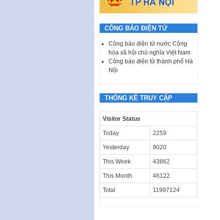
CÔNG BÁO ĐIỆN TỬ
Công báo điện tử nước Cộng
hòa xã hội chủ nghĩa Việt Nam
Công báo điện tử thành phố Hà
Nội
THỐNG KÊ TRUY CẬP
Visitor Status
Today
2259
Yesterday
9020
This Week
43862
This Month
46122
Total
11997124