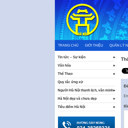
Skip
to
content
TRANG CHỦ
GIỚI THIỆU
QUẢN LÝ 
Tin tức – Sự kiện
Th
Văn hóa
Thể Thao
Quy tắc ứng xử
Để
Người Hà Nội thanh lịch, văn minh
Em
Hà Nội đẹp và chưa đẹp
Bì
Tiêu điểm Hà Nội