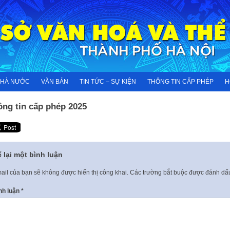
NHÀ NƯỚC
VĂN BẢN
TIN TỨC – SỰ KIỆN
THÔNG TIN CẤP PHÉP
H
ông tin cấp phép 2025
 lại một bình luận
ail của bạn sẽ không được hiển thị công khai.
Các trường bắt buộc được đánh d
nh luận
*