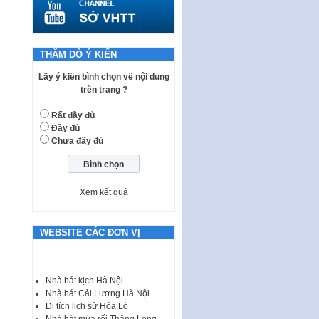
quy phạm pháp luật của HĐND
Thành phố triển khai thi…
Nghị quyết ban hành quy chế
tiếp công dân của Thường trực
THĂM DÒ Ý KIẾN
HĐND, đại biểu HĐND thành…
Lấy ý kiến bình chọn về nội dung
Nghị quyết về một số chính sách
trên trang ?
ưu đãi, hỗ trợ phát triển hạ tầng,
tổ chức…
Rất đầy đủ
Đầy đủ
Nghị quyết quy định một số nội
Chưa đầy đủ
dung và định mức chi quản lý
hoạt động khoa…
Quy định mức tiền phạt đối với
một số hành vi vi phạm hành
Xem kết quả
chính trong lĩnh…
Phê duyệt Chương trình phát
WEBSITE CÁC ĐƠN VỊ
triển kinh tế số và xã hội số giai
đoạn 2026 -…
I. CHỈ TIÊU VÀ VỊ TRÍ VIỆC LÀM
Nhà hát kịch Hà Nội
TUYỂN DỤNG LAO ĐỘNG HỢP
Nhà hát Cải Lương Hà Nội
ĐỒNG Tổng số chỉ…
Di tích lịch sử Hỏa Lò
Nhà hát múa rối Thăng Long