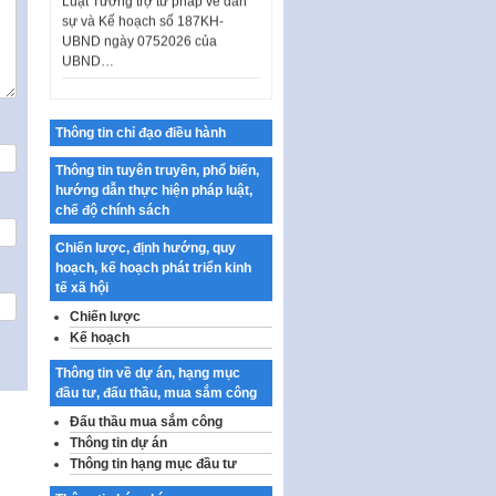
sự và Kế hoạch số 187KH-
UBND ngày 0752026 của
UBND…
Ban hành Danh mục vị trí khai
thác quảng cáo trên địa bàn
thành phố Hà Nội
Thông tin chỉ đạo điều hành
Kế hoạch Tổ chức Cuộc thi
Thông tin tuyên truyền, phổ biến,
chính luận về bảo vệ nền tảng tư
hướng dẫn thực hiện pháp luật,
tưởng của Đảng…
chế độ chính sách
Công bố công khai dự toán kinh
phí xây dựng pháp luật, hoàn
Chiến lược, định hướng, quy
thiện thể chế, chính…
hoạch, kế hoạch phát triển kinh
tế xã hội
Quy định về nghiên cứu, ứng
Chiến lược
dụng khoa học, công nghệ, đổi
mới sáng tạo và chuyển…
Kế hoạch
Quy định chi tiết và hướng dẫn
Thông tin về dự án, hạng mục
thi hành một số điều của Luật Lý
đầu tư, đấu thầu, mua sắm công
lịch tư…
Đấu thầu mua sắm công
Thông tin dự án
Sửa đổi, bổ sung một số nội
dung tại Nghị quyết số 30/NQ-
Thông tin hạng mục đầu tư
CP ngày 24 tháng 02…