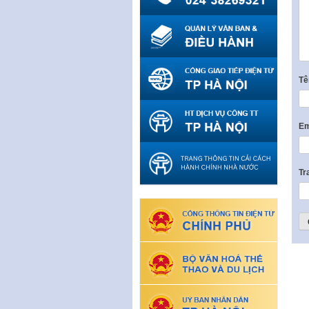
T
Em
Tr