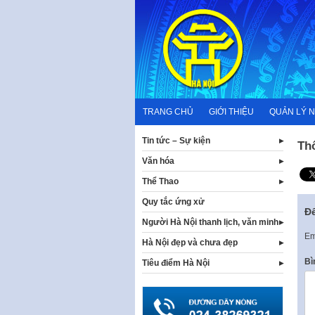
Skip
to
content
TRANG CHỦ
GIỚI THIỆU
QUẢN LÝ 
Tin tức – Sự kiện
Th
Văn hóa
Thể Thao
Quy tắc ứng xử
Để
Người Hà Nội thanh lịch, văn minh
Em
Hà Nội đẹp và chưa đẹp
Bì
Tiêu điểm Hà Nội