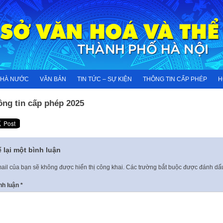
NHÀ NƯỚC
VĂN BẢN
TIN TỨC – SỰ KIỆN
THÔNG TIN CẤP PHÉP
H
ông tin cấp phép 2025
 lại một bình luận
ail của bạn sẽ không được hiển thị công khai.
Các trường bắt buộc được đánh d
nh luận
*