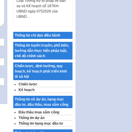
sự và Kế hoạch số 187KH-
UBND ngày 0752026 của
UBND…
Ban hành Danh mục vị trí khai
thác quảng cáo trên địa bàn
thành phố Hà Nội
Thông tin chỉ đạo điều hành
Kế hoạch Tổ chức Cuộc thi
Thông tin tuyên truyền, phổ biến,
chính luận về bảo vệ nền tảng tư
hướng dẫn thực hiện pháp luật,
tưởng của Đảng…
chế độ chính sách
Công bố công khai dự toán kinh
phí xây dựng pháp luật, hoàn
Chiến lược, định hướng, quy
thiện thể chế, chính…
hoạch, kế hoạch phát triển kinh
tế xã hội
Quy định về nghiên cứu, ứng
Chiến lược
dụng khoa học, công nghệ, đổi
Kế hoạch
mới sáng tạo và chuyển…
Quy định chi tiết và hướng dẫn
Thông tin về dự án, hạng mục
thi hành một số điều của Luật Lý
đầu tư, đấu thầu, mua sắm công
lịch tư…
Đấu thầu mua sắm công
Thông tin dự án
Sửa đổi, bổ sung một số nội
Thông tin hạng mục đầu tư
dung tại Nghị quyết số 30/NQ-
CP ngày 24 tháng 02…