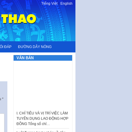
Tiếng Việt
-
English
ỎI ĐÁP
ĐƯỜNG DÂY NÓNG
VĂN BẢN
ấu
*
I. CHỈ TIÊU VÀ VỊ TRÍ VIỆC LÀM
TUYỂN DỤNG LAO ĐỘNG HỢP
ĐỒNG Tổng số chỉ…
Luật Tương trợ tư pháp về dân