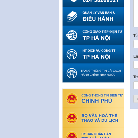
T
Em
Tr