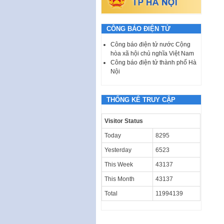
CÔNG BÁO ĐIỆN TỬ
Công báo điện tử nước Cộng
hòa xã hội chủ nghĩa Việt Nam
Công báo điện tử thành phố Hà
Nội
THỐNG KÊ TRUY CẬP
Visitor Status
Today
8295
Yesterday
6523
This Week
43137
This Month
43137
Total
11994139