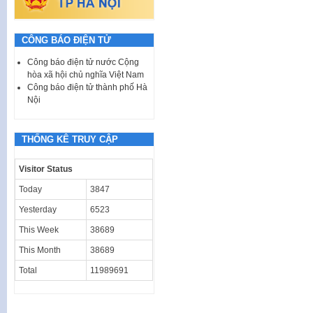
CÔNG BÁO ĐIỆN TỬ
Công báo điện tử nước Cộng
hòa xã hội chủ nghĩa Việt Nam
Công báo điện tử thành phố Hà
Nội
THỐNG KÊ TRUY CẬP
Visitor Status
Today
3847
Yesterday
6523
This Week
38689
This Month
38689
Total
11989691