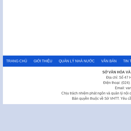
TRANG CHỦ
GIỚI THIỆU
QUẢN LÝ NHÀ NƯỚC
VĂN BẢN
TIN 
SỞ VĂN HÓA VÀ
Địa chỉ: Số 47
Điện thoại: (024
Email: va
Chịu trách nhiệm phát ngôn và quản lý nộ
Bản quyền thuộc về Sở VHTT. Yêu cầu 