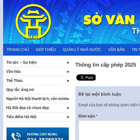
Skip
to
content
TRANG CHỦ
GIỚI THIỆU
QUẢN LÝ NHÀ NƯỚC
VĂN BẢN
TIN 
Tin tức – Sự kiện
Thông tin cấp phép 2025
Văn hóa
Thể Thao
Quy tắc ứng xử
Để lại một bình luận
Người Hà Nội thanh lịch, văn minh
Email của bạn sẽ không được hiển t
Hà Nội đẹp và chưa đẹp
Bình luận
*
Tiêu điểm Hà Nội