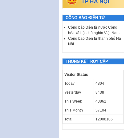
CÔNG BÁO ĐIỆN TỬ
Công báo điện tử nước Cộng
hòa xã hội chủ nghĩa Việt Nam
Công báo điện tử thành phố Hà
Nội
THỐNG KÊ TRUY CẬP
Visitor Status
Today
4804
Yesterday
8438
This Week
43862
This Month
57104
Total
12008106