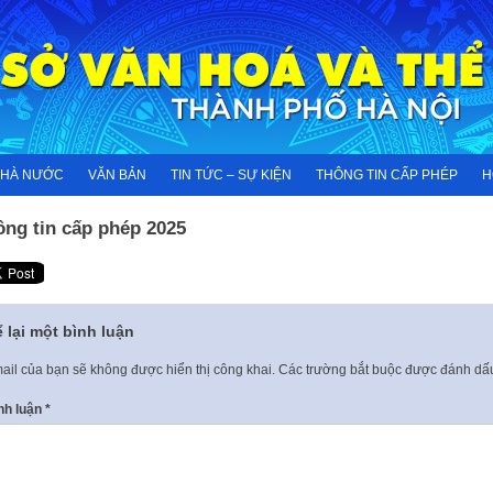
NHÀ NƯỚC
VĂN BẢN
TIN TỨC – SỰ KIỆN
THÔNG TIN CẤP PHÉP
H
ông tin cấp phép 2025
 lại một bình luận
ail của bạn sẽ không được hiển thị công khai.
Các trường bắt buộc được đánh d
nh luận
*