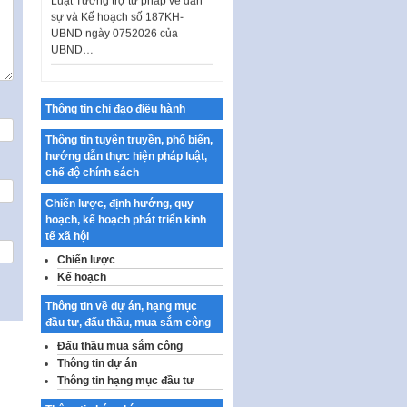
sự và Kế hoạch số 187KH-
UBND ngày 0752026 của
UBND…
Ban hành Danh mục vị trí khai
thác quảng cáo trên địa bàn
thành phố Hà Nội
Thông tin chỉ đạo điều hành
Kế hoạch Tổ chức Cuộc thi
Thông tin tuyên truyền, phổ biến,
chính luận về bảo vệ nền tảng tư
hướng dẫn thực hiện pháp luật,
tưởng của Đảng…
chế độ chính sách
Công bố công khai dự toán kinh
phí xây dựng pháp luật, hoàn
Chiến lược, định hướng, quy
thiện thể chế, chính…
hoạch, kế hoạch phát triển kinh
tế xã hội
Quy định về nghiên cứu, ứng
Chiến lược
dụng khoa học, công nghệ, đổi
mới sáng tạo và chuyển…
Kế hoạch
Quy định chi tiết và hướng dẫn
Thông tin về dự án, hạng mục
thi hành một số điều của Luật Lý
đầu tư, đấu thầu, mua sắm công
lịch tư…
Đấu thầu mua sắm công
Thông tin dự án
Sửa đổi, bổ sung một số nội
dung tại Nghị quyết số 30/NQ-
Thông tin hạng mục đầu tư
CP ngày 24 tháng 02…