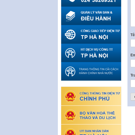
T
Em
Tr