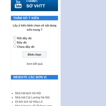
quy phạm pháp luật của HĐND
Thành phố triển khai thi…
Nghị quyết ban hành quy chế
tiếp công dân của Thường trực
THĂM DÒ Ý KIẾN
HĐND, đại biểu HĐND thành…
Lấy ý kiến bình chọn về nội dung
Nghị quyết về một số chính sách
trên trang ?
ưu đãi, hỗ trợ phát triển hạ tầng,
tổ chức…
Rất đầy đủ
Đầy đủ
Nghị quyết quy định một số nội
Chưa đầy đủ
dung và định mức chi quản lý
hoạt động khoa…
Quy định mức tiền phạt đối với
một số hành vi vi phạm hành
Xem kết quả
chính trong lĩnh…
Phê duyệt Chương trình phát
WEBSITE CÁC ĐƠN VỊ
triển kinh tế số và xã hội số giai
đoạn 2026 -…
I. CHỈ TIÊU VÀ VỊ TRÍ VIỆC LÀM
Nhà hát kịch Hà Nội
TUYỂN DỤNG LAO ĐỘNG HỢP
Nhà hát Cải Lương Hà Nội
ĐỒNG Tổng số chỉ…
Di tích lịch sử Hỏa Lò
Nhà hát múa rối Thăng Long