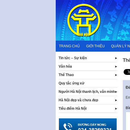
Skip
to
content
TRANG CHỦ
GIỚI THIỆU
QUẢN LÝ 
Tin tức – Sự kiện
Th
Văn hóa
Thể Thao
Quy tắc ứng xử
Để
Người Hà Nội thanh lịch, văn minh
Em
Hà Nội đẹp và chưa đẹp
Bì
Tiêu điểm Hà Nội