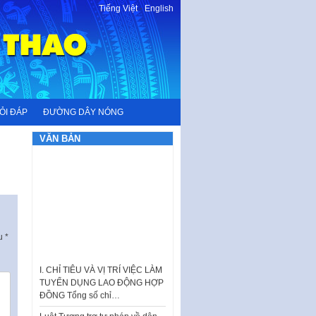
Tiếng Việt
-
English
ỎI ĐÁP
ĐƯỜNG DÂY NÓNG
VĂN BẢN
ấu
*
I. CHỈ TIÊU VÀ VỊ TRÍ VIỆC LÀM
TUYỂN DỤNG LAO ĐỘNG HỢP
ĐỒNG Tổng số chỉ…
Luật Tương trợ tư pháp về dân