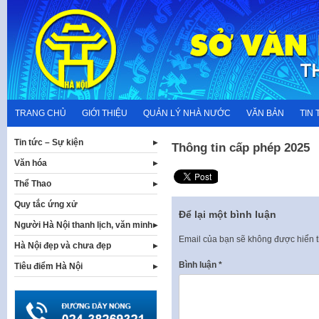
Skip
to
content
TRANG CHỦ
GIỚI THIỆU
QUẢN LÝ NHÀ NƯỚC
VĂN BẢN
TIN 
Tin tức – Sự kiện
Thông tin cấp phép 2025
Văn hóa
Thể Thao
Quy tắc ứng xử
Để lại một bình luận
Người Hà Nội thanh lịch, văn minh
Email của bạn sẽ không được hiển t
Hà Nội đẹp và chưa đẹp
Bình luận
*
Tiêu điểm Hà Nội