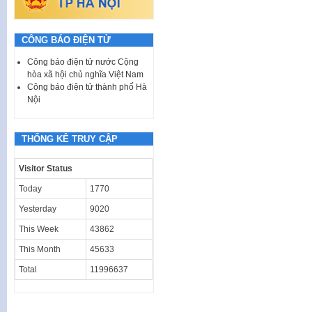
CÔNG BÁO ĐIỆN TỬ
Công báo điện tử nước Cộng
hòa xã hội chủ nghĩa Việt Nam
Công báo điện tử thành phố Hà
Nội
THỐNG KÊ TRUY CẬP
Visitor Status
Today
1770
Yesterday
9020
This Week
43862
This Month
45633
Total
11996637