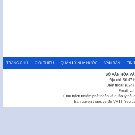
TRANG CHỦ
GIỚI THIỆU
QUẢN LÝ NHÀ NƯỚC
VĂN BẢN
TIN 
SỞ VĂN HÓA VÀ
Địa chỉ: Số 47
Điện thoại: (024
Email: va
Chịu trách nhiệm phát ngôn và quản lý nộ
Bản quyền thuộc về Sở VHTT. Yêu cầu 