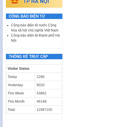
CÔNG BÁO ĐIỆN TỬ
Công báo điện tử nước Cộng
hòa xã hội chủ nghĩa Việt Nam
Công báo điện tử thành phố Hà
Nội
THỐNG KÊ TRUY CẬP
Visitor Status
Today
2286
Yesterday
9020
This Week
43862
This Month
46148
Total
11997150