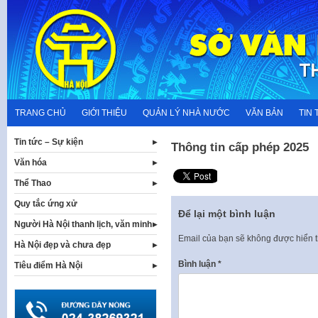
Skip
to
content
TRANG CHỦ
GIỚI THIỆU
QUẢN LÝ NHÀ NƯỚC
VĂN BẢN
TIN 
Tin tức – Sự kiện
Thông tin cấp phép 2025
Văn hóa
Thể Thao
Quy tắc ứng xử
Để lại một bình luận
Người Hà Nội thanh lịch, văn minh
Email của bạn sẽ không được hiển t
Hà Nội đẹp và chưa đẹp
Bình luận
*
Tiêu điểm Hà Nội