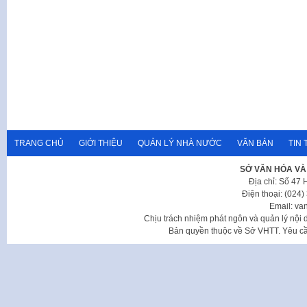
TRANG CHỦ
GIỚI THIỆU
QUẢN LÝ NHÀ NƯỚC
VĂN BẢN
TIN 
SỞ VĂN HÓA VÀ
Địa chỉ: Số 47
Điện thoại: (024
Email: va
Chịu trách nhiệm phát ngôn và quản lý nộ
Bản quyền thuộc về Sở VHTT. Yêu cầu 