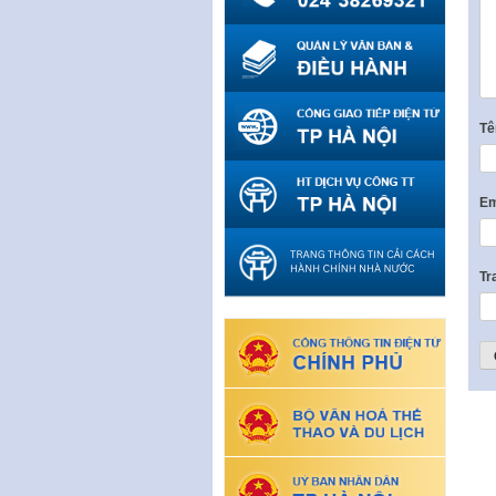
T
Em
Tr