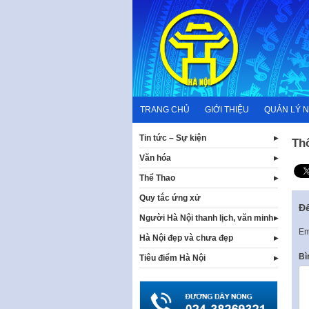
Skip
to
content
TRANG CHỦ
GIỚI THIỆU
QUẢN LÝ 
Tin tức – Sự kiện
Th
Văn hóa
Thể Thao
Quy tắc ứng xử
Để
Người Hà Nội thanh lịch, văn minh
Em
Hà Nội đẹp và chưa đẹp
Bì
Tiêu điểm Hà Nội