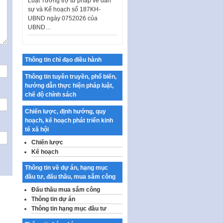
sự và Kế hoạch số 187KH-
UBND ngày 0752026 của
UBND…
Ban hành Danh mục vị trí khai
thác quảng cáo trên địa bàn
thành phố Hà Nội
Thông tin chỉ đạo điều hành
Kế hoạch Tổ chức Cuộc thi
Thông tin tuyên truyền, phổ biến,
chính luận về bảo vệ nền tảng tư
hướng dẫn thực hiện pháp luật,
tưởng của Đảng…
chế độ chính sách
Công bố công khai dự toán kinh
phí xây dựng pháp luật, hoàn
Chiến lược, định hướng, quy
thiện thể chế, chính…
hoạch, kế hoạch phát triển kinh
tế xã hội
Quy định về nghiên cứu, ứng
Chiến lược
dụng khoa học, công nghệ, đổi
Kế hoạch
mới sáng tạo và chuyển…
Thông tin về dự án, hạng mục
Quy định chi tiết và hướng dẫn
đầu tư, đấu thầu, mua sắm công
thi hành một số điều của Luật Lý
lịch tư…
Đấu thầu mua sắm công
Thông tin dự án
Sửa đổi, bổ sung một số nội
Thông tin hạng mục đầu tư
dung tại Nghị quyết số 30/NQ-
CP ngày 24 tháng 02…