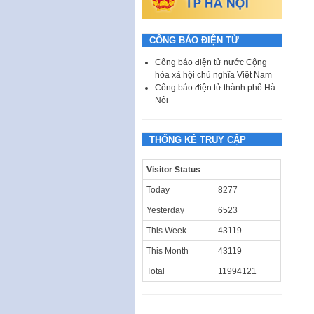
CÔNG BÁO ĐIỆN TỬ
Công báo điện tử nước Cộng
hòa xã hội chủ nghĩa Việt Nam
Công báo điện tử thành phố Hà
Nội
THỐNG KÊ TRUY CẬP
Visitor Status
Today
8277
Yesterday
6523
This Week
43119
This Month
43119
Total
11994121