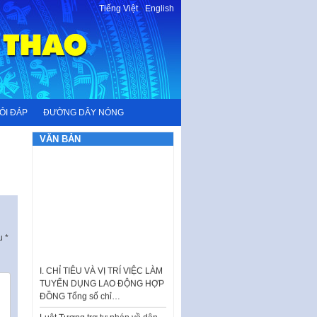
Tiếng Việt
-
English
ỎI ĐÁP
ĐƯỜNG DÂY NÓNG
VĂN BẢN
ấu
*
I. CHỈ TIÊU VÀ VỊ TRÍ VIỆC LÀM
TUYỂN DỤNG LAO ĐỘNG HỢP
ĐỒNG Tổng số chỉ…
Luật Tương trợ tư pháp về dân