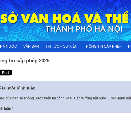
NHÀ NƯỚC
VĂN BẢN
TIN TỨC – SỰ KIỆN
THÔNG TIN CẤP PHÉP
H
ông tin cấp phép 2025
 lại một bình luận
ail của bạn sẽ không được hiển thị công khai.
Các trường bắt buộc được đánh d
nh luận
*