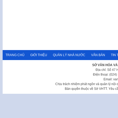
TRANG CHỦ
GIỚI THIỆU
QUẢN LÝ NHÀ NƯỚC
VĂN BẢN
TIN 
SỞ VĂN HÓA VÀ
Địa chỉ: Số 47
Điện thoại: (024
Email: va
Chịu trách nhiệm phát ngôn và quản lý nộ
Bản quyền thuộc về Sở VHTT. Yêu cầu 