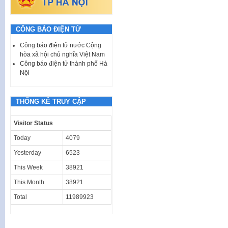
CÔNG BÁO ĐIỆN TỬ
Công báo điện tử nước Cộng
hòa xã hội chủ nghĩa Việt Nam
Công báo điện tử thành phố Hà
Nội
THỐNG KÊ TRUY CẬP
Visitor Status
Today
4079
Yesterday
6523
This Week
38921
This Month
38921
Total
11989923