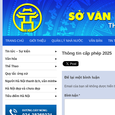
Skip
to
content
TRANG CHỦ
GIỚI THIỆU
QUẢN LÝ NHÀ NƯỚC
VĂN BẢN
TIN 
Tin tức – Sự kiện
Thông tin cấp phép 2025
Văn hóa
Thể Thao
Quy tắc ứng xử
Để lại một bình luận
Người Hà Nội thanh lịch, văn minh
Email của bạn sẽ không được hiển t
Hà Nội đẹp và chưa đẹp
Bình luận
*
Tiêu điểm Hà Nội