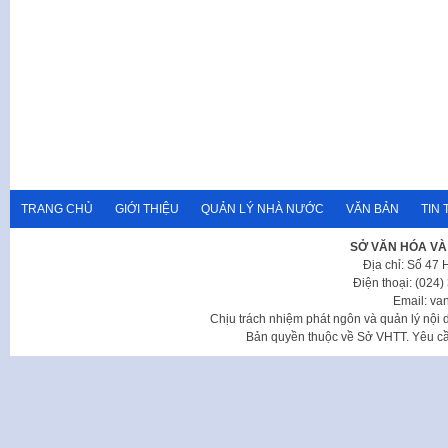
TRANG CHỦ
GIỚI THIỆU
QUẢN LÝ NHÀ NƯỚC
VĂN BẢN
TIN 
SỞ VĂN HÓA VÀ
Địa chỉ: Số 47
Điện thoại: (024
Email: va
Chịu trách nhiệm phát ngôn và quản lý nộ
Bản quyền thuộc về Sở VHTT. Yêu cầu 