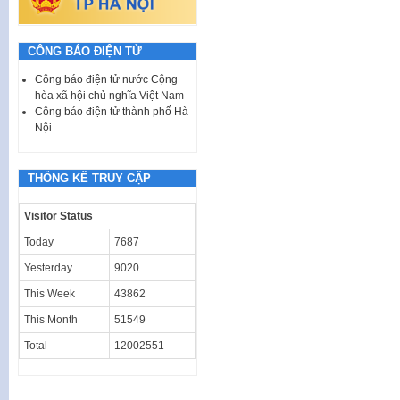
CÔNG BÁO ĐIỆN TỬ
Công báo điện tử nước Cộng
hòa xã hội chủ nghĩa Việt Nam
Công báo điện tử thành phố Hà
Nội
THỐNG KÊ TRUY CẬP
Visitor Status
Today
7687
Yesterday
9020
This Week
43862
This Month
51549
Total
12002551