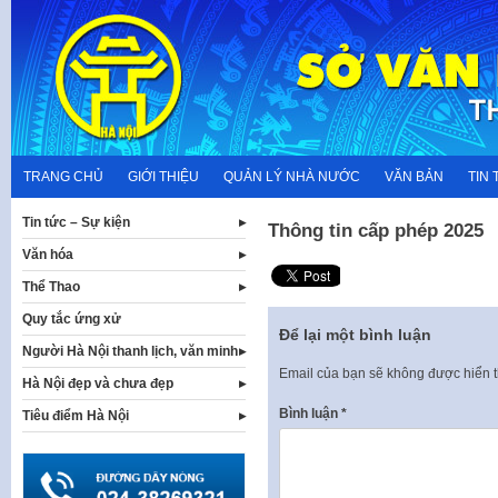
Skip
to
content
TRANG CHỦ
GIỚI THIỆU
QUẢN LÝ NHÀ NƯỚC
VĂN BẢN
TIN 
Tin tức – Sự kiện
Thông tin cấp phép 2025
Văn hóa
Thể Thao
Quy tắc ứng xử
Để lại một bình luận
Người Hà Nội thanh lịch, văn minh
Email của bạn sẽ không được hiển t
Hà Nội đẹp và chưa đẹp
Bình luận
*
Tiêu điểm Hà Nội