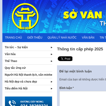
Skip
to
content
TRANG CHỦ
GIỚI THIỆU
QUẢN LÝ NHÀ NƯỚC
VĂN BẢN
TIN 
Tin tức – Sự kiện
Thông tin cấp phép 2025
Văn hóa
Thể Thao
Quy tắc ứng xử
Để lại một bình luận
Người Hà Nội thanh lịch, văn minh
Email của bạn sẽ không được hiển t
Hà Nội đẹp và chưa đẹp
Bình luận
*
Tiêu điểm Hà Nội