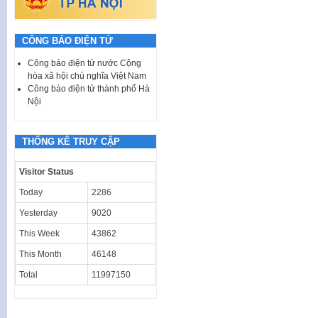
CÔNG BÁO ĐIỆN TỬ
Công báo điện tử nước Cộng
hòa xã hội chủ nghĩa Việt Nam
Công báo điện tử thành phố Hà
Nội
THỐNG KÊ TRUY CẬP
Visitor Status
Today
2286
Yesterday
9020
This Week
43862
This Month
46148
Total
11997150