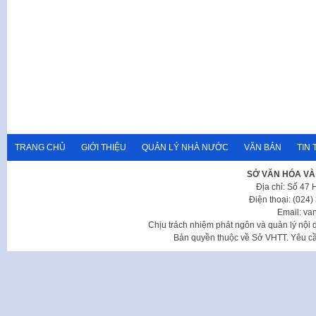
TRANG CHỦ
GIỚI THIỆU
QUẢN LÝ NHÀ NƯỚC
VĂN BẢN
TIN 
SỞ VĂN HÓA VÀ
Địa chỉ: Số 47
Điện thoại: (024
Email: va
Chịu trách nhiệm phát ngôn và quản lý nộ
Bản quyền thuộc về Sở VHTT. Yêu cầu 