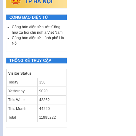
CÔNG BÁO ĐIỆN TỬ
Công báo điện tử nước Cộng
hòa xã hội chủ nghĩa Việt Nam
Công báo điện tử thành phố Hà
Nội
THỐNG KÊ TRUY CẬP
Visitor Status
Today
358
Yesterday
9020
This Week
43862
This Month
44220
Total
11995222