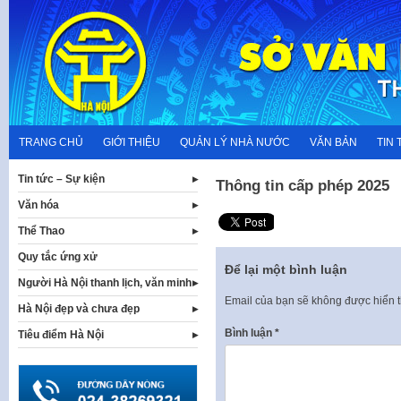
Skip
to
content
TRANG CHỦ
GIỚI THIỆU
QUẢN LÝ NHÀ NƯỚC
VĂN BẢN
TIN 
Tin tức – Sự kiện
Thông tin cấp phép 2025
Văn hóa
Thể Thao
Quy tắc ứng xử
Để lại một bình luận
Người Hà Nội thanh lịch, văn minh
Email của bạn sẽ không được hiển t
Hà Nội đẹp và chưa đẹp
Bình luận
*
Tiêu điểm Hà Nội