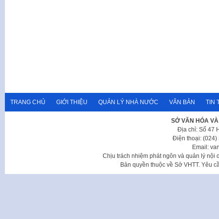
TRANG CHỦ
GIỚI THIỆU
QUẢN LÝ NHÀ NƯỚC
VĂN BẢN
TIN 
SỞ VĂN HÓA VÀ
Địa chỉ: Số 47
Điện thoại: (024
Email: va
Chịu trách nhiệm phát ngôn và quản lý nộ
Bản quyền thuộc về Sở VHTT. Yêu cầu 