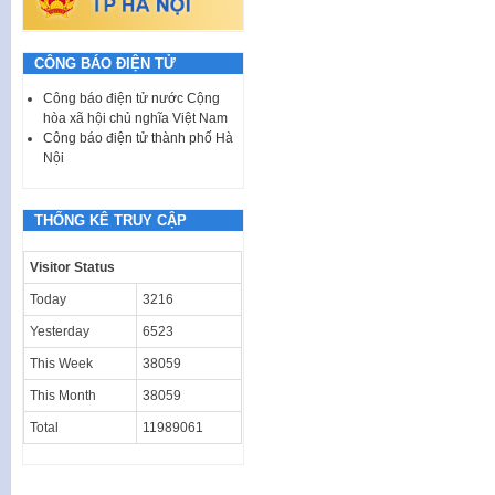
CÔNG BÁO ĐIỆN TỬ
Công báo điện tử nước Cộng
hòa xã hội chủ nghĩa Việt Nam
Công báo điện tử thành phố Hà
Nội
THỐNG KÊ TRUY CẬP
Visitor Status
Today
3216
Yesterday
6523
This Week
38059
This Month
38059
Total
11989061