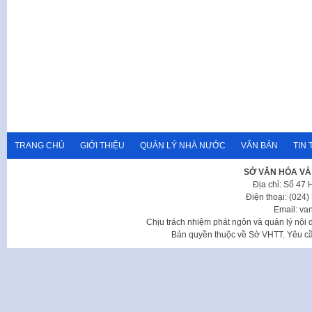
TRANG CHỦ
GIỚI THIỆU
QUẢN LÝ NHÀ NƯỚC
VĂN BẢN
TIN 
SỞ VĂN HÓA VÀ
Địa chỉ: Số 47
Điện thoại: (024
Email: va
Chịu trách nhiệm phát ngôn và quản lý nộ
Bản quyền thuộc về Sở VHTT. Yêu cầu 