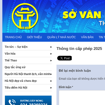
Skip
to
content
TRANG CHỦ
GIỚI THIỆU
QUẢN LÝ NHÀ NƯỚC
VĂN BẢN
TIN 
Tin tức – Sự kiện
Thông tin cấp phép 2025
Văn hóa
Thể Thao
Quy tắc ứng xử
Để lại một bình luận
Người Hà Nội thanh lịch, văn minh
Email của bạn sẽ không được hiển t
Hà Nội đẹp và chưa đẹp
Bình luận
*
Tiêu điểm Hà Nội