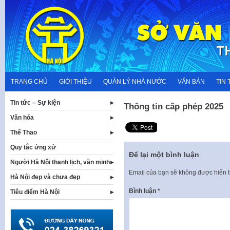
Skip
to
content
TRANG CHỦ
GIỚI THIỆU
QUẢN LÝ NHÀ NƯỚC
VĂN BẢN
TIN 
Tin tức – Sự kiện
Thông tin cấp phép 2025
Văn hóa
Thể Thao
Quy tắc ứng xử
Để lại một bình luận
Người Hà Nội thanh lịch, văn minh
Email của bạn sẽ không được hiển t
Hà Nội đẹp và chưa đẹp
Bình luận
*
Tiêu điểm Hà Nội