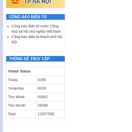
CÔNG BÁO ĐIỆN TỬ
Công báo điện tử nước Cộng
hòa xã hội chủ nghĩa Việt Nam
Công báo điện tử thành phố Hà
Nội
THỐNG KÊ TRUY CẬP
Visitor Status
Today
4288
Yesterday
8438
This Week
43862
This Month
56588
Total
12007590