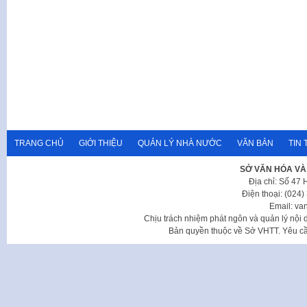
TRANG CHỦ
GIỚI THIỆU
QUẢN LÝ NHÀ NƯỚC
VĂN BẢN
TIN 
SỞ VĂN HÓA VÀ
Địa chỉ: Số 47
Điện thoại: (024
Email: va
Chịu trách nhiệm phát ngôn và quản lý nộ
Bản quyền thuộc về Sở VHTT. Yêu cầu 