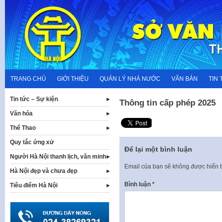
Skip
to
content
TRANG CHỦ
GIỚI THIỆU
QUẢN LÝ NHÀ NƯỚC
VĂN BẢN
TIN 
Tin tức – Sự kiện
Thông tin cấp phép 2025
Văn hóa
Thể Thao
Quy tắc ứng xử
Để lại một bình luận
Người Hà Nội thanh lịch, văn minh
Email của bạn sẽ không được hiển t
Hà Nội đẹp và chưa đẹp
Bình luận
*
Tiêu điểm Hà Nội