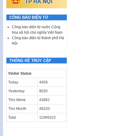
CÔNG BÁO ĐIỆN TỬ
Công báo điện tử nước Cộng
hòa xã hội chủ nghĩa Việt Nam
Công báo điện tử thành phố Hà
Nội
THỐNG KÊ TRUY CẬP
Visitor Status
Today
4458
Yesterday
9020
This Week
43862
This Month
48320
Total
11999322