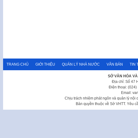
TRANG CHỦ
GIỚI THIỆU
QUẢN LÝ NHÀ NƯỚC
VĂN BẢN
TIN 
SỞ VĂN HÓA VÀ
Địa chỉ: Số 47
Điện thoại: (024
Email: va
Chịu trách nhiệm phát ngôn và quản lý nộ
Bản quyền thuộc về Sở VHTT. Yêu cầu 