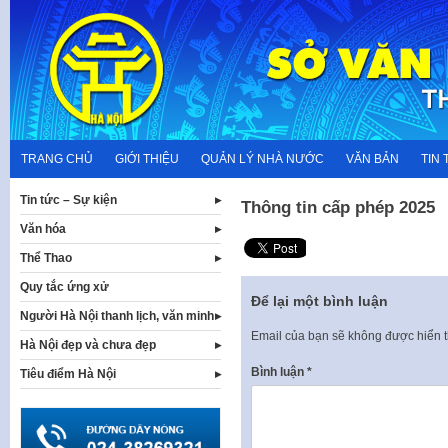
Skip
to
content
TRANG CHỦ
GIỚI THIỆU
QUẢN LÝ NHÀ NƯỚC
VĂN BẢN
TIN 
Tin tức – Sự kiện
Thông tin cấp phép 2025
Văn hóa
Thể Thao
Quy tắc ứng xử
Để lại một bình luận
Người Hà Nội thanh lịch, văn minh
Email của bạn sẽ không được hiển t
Hà Nội đẹp và chưa đẹp
Bình luận
*
Tiêu điểm Hà Nội