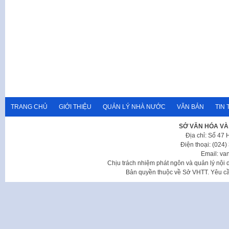
TRANG CHỦ
GIỚI THIỆU
QUẢN LÝ NHÀ NƯỚC
VĂN BẢN
TIN 
SỞ VĂN HÓA VÀ
Địa chỉ: Số 47
Điện thoại: (024
Email: va
Chịu trách nhiệm phát ngôn và quản lý nộ
Bản quyền thuộc về Sở VHTT. Yêu cầu 