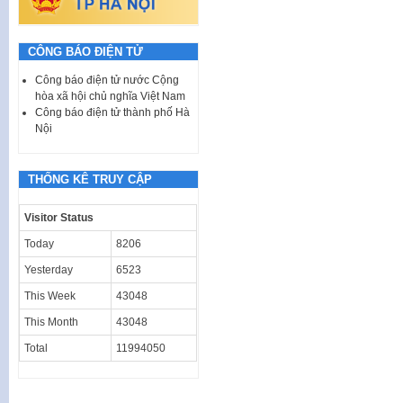
CÔNG BÁO ĐIỆN TỬ
Công báo điện tử nước Cộng
hòa xã hội chủ nghĩa Việt Nam
Công báo điện tử thành phố Hà
Nội
THỐNG KÊ TRUY CẬP
Visitor Status
Today
8206
Yesterday
6523
This Week
43048
This Month
43048
Total
11994050