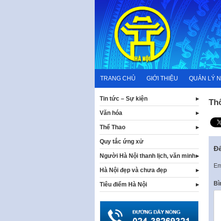
Skip
to
content
TRANG CHỦ
GIỚI THIỆU
QUẢN LÝ 
Tin tức – Sự kiện
Th
Văn hóa
Thể Thao
Quy tắc ứng xử
Để
Người Hà Nội thanh lịch, văn minh
Em
Hà Nội đẹp và chưa đẹp
Bì
Tiêu điểm Hà Nội