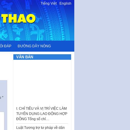
Tiếng Việt
-
English
ỎI ĐÁP
ĐƯỜNG DÂY NÓNG
VĂN BẢN
ấu
*
I. CHỈ TIÊU VÀ VỊ TRÍ VIỆC LÀM
TUYỂN DỤNG LAO ĐỘNG HỢP
ĐỒNG Tổng số chỉ…
Luật Tương trợ tư pháp về dân
sự và Kế hoạch số 187KH-