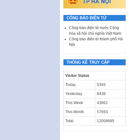
CÔNG BÁO ĐIỆN TỬ
Công báo điện tử nước Cộng
hòa xã hội chủ nghĩa Việt Nam
Công báo điện tử thành phố Hà
Nội
THỐNG KÊ TRUY CẬP
Visitor Status
Today
5393
Yesterday
8438
This Week
43862
This Month
57693
Total
12008695