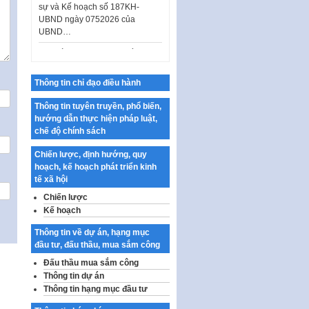
UBND ngày 0752026 của
UBND…
Ban hành Danh mục vị trí khai
thác quảng cáo trên địa bàn
thành phố Hà Nội
Thông tin chỉ đạo điều hành
Kế hoạch Tổ chức Cuộc thi
chính luận về bảo vệ nền tảng tư
Thông tin tuyên truyền, phổ biến,
tưởng của Đảng…
hướng dẫn thực hiện pháp luật,
chế độ chính sách
Công bố công khai dự toán kinh
phí xây dựng pháp luật, hoàn
Chiến lược, định hướng, quy
thiện thể chế, chính…
hoạch, kế hoạch phát triển kinh
Quy định về nghiên cứu, ứng
tế xã hội
dụng khoa học, công nghệ, đổi
Chiến lược
mới sáng tạo và chuyển…
Kế hoạch
Quy định chi tiết và hướng dẫn
Thông tin về dự án, hạng mục
thi hành một số điều của Luật Lý
đầu tư, đấu thầu, mua sắm công
lịch tư…
Đấu thầu mua sắm công
Sửa đổi, bổ sung một số nội
Thông tin dự án
dung tại Nghị quyết số 30/NQ-
Thông tin hạng mục đầu tư
CP ngày 24 tháng 02…