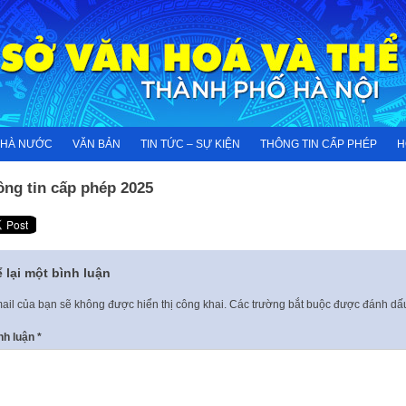
NHÀ NƯỚC
VĂN BẢN
TIN TỨC – SỰ KIỆN
THÔNG TIN CẤP PHÉP
H
ông tin cấp phép 2025
 lại một bình luận
ail của bạn sẽ không được hiển thị công khai.
Các trường bắt buộc được đánh d
nh luận
*