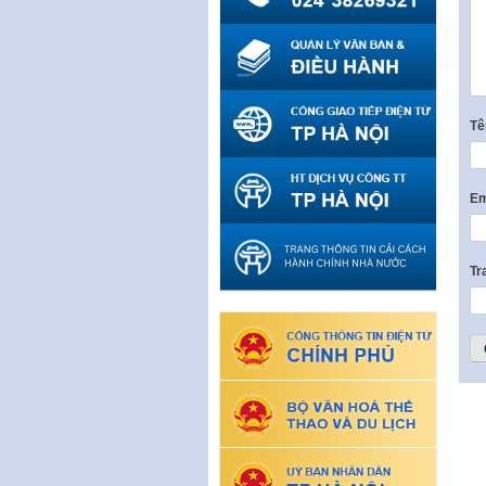
T
Em
Tr