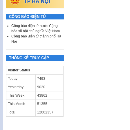
CÔNG BÁO ĐIỆN TỬ
Công báo điện tử nước Cộng
hòa xã hội chủ nghĩa Việt Nam
Công báo điện tử thành phố Hà
Nội
THỐNG KÊ TRUY CẬP
Visitor Status
Today
7493
Yesterday
9020
This Week
43862
This Month
51355
Total
12002357