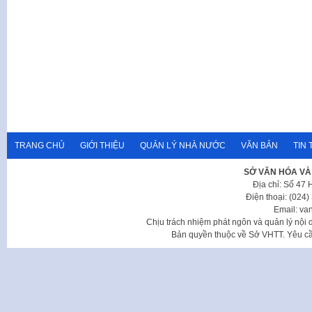
TRANG CHỦ
GIỚI THIỆU
QUẢN LÝ NHÀ NƯỚC
VĂN BẢN
TIN 
SỞ VĂN HÓA VÀ
Địa chỉ: Số 47
Điện thoại: (024
Email: va
Chịu trách nhiệm phát ngôn và quản lý nộ
Bản quyền thuộc về Sở VHTT. Yêu cầu 