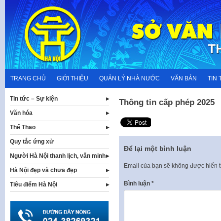
Skip
to
content
TRANG CHỦ
GIỚI THIỆU
QUẢN LÝ NHÀ NƯỚC
VĂN BẢN
TIN 
Tin tức – Sự kiện
Thông tin cấp phép 2025
Văn hóa
Thể Thao
Quy tắc ứng xử
Để lại một bình luận
Người Hà Nội thanh lịch, văn minh
Email của bạn sẽ không được hiển t
Hà Nội đẹp và chưa đẹp
Bình luận
*
Tiêu điểm Hà Nội