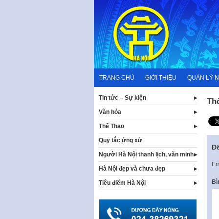
Skip
to
content
TRANG CHỦ
GIỚI THIỆU
QUẢN LÝ 
Tin tức – Sự kiện
Th
Văn hóa
Thể Thao
Quy tắc ứng xử
Để
Người Hà Nội thanh lịch, văn minh
Em
Hà Nội đẹp và chưa đẹp
Bì
Tiêu điểm Hà Nội