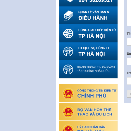
T
Em
Tr