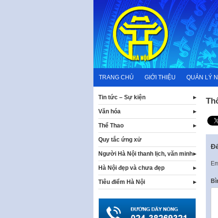
Skip
to
content
TRANG CHỦ
GIỚI THIỆU
QUẢN LÝ 
Tin tức – Sự kiện
Th
Văn hóa
Thể Thao
Quy tắc ứng xử
Để
Người Hà Nội thanh lịch, văn minh
Em
Hà Nội đẹp và chưa đẹp
Bì
Tiêu điểm Hà Nội