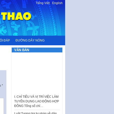
Tiếng Việt
-
English
ỎI ĐÁP
ĐƯỜNG DÂY NÓNG
VĂN BẢN
ấu
*
I. CHỈ TIÊU VÀ VỊ TRÍ VIỆC LÀM
TUYỂN DỤNG LAO ĐỘNG HỢP
ĐỒNG Tổng số chỉ…
Luật Tương trợ tư pháp về dân