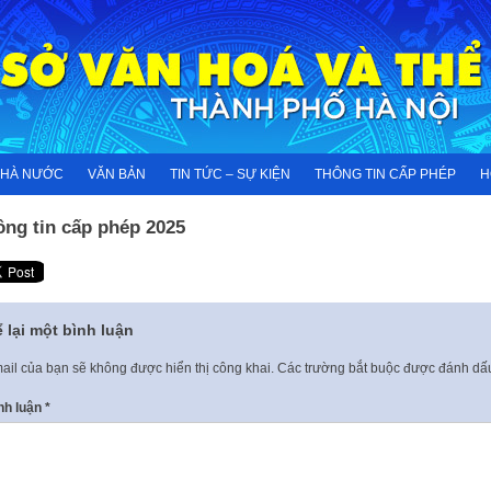
NHÀ NƯỚC
VĂN BẢN
TIN TỨC – SỰ KIỆN
THÔNG TIN CẤP PHÉP
H
ông tin cấp phép 2025
 lại một bình luận
ail của bạn sẽ không được hiển thị công khai.
Các trường bắt buộc được đánh d
nh luận
*