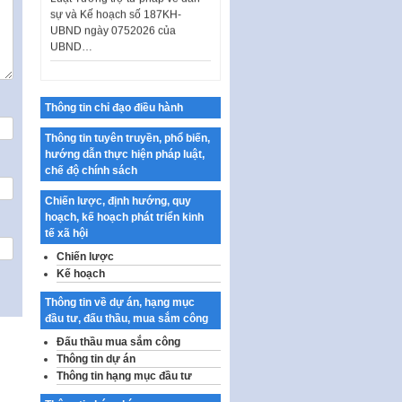
sự và Kế hoạch số 187KH-
UBND ngày 0752026 của
UBND…
Ban hành Danh mục vị trí khai
thác quảng cáo trên địa bàn
thành phố Hà Nội
Thông tin chỉ đạo điều hành
Kế hoạch Tổ chức Cuộc thi
chính luận về bảo vệ nền tảng tư
Thông tin tuyên truyền, phổ biến,
tưởng của Đảng…
hướng dẫn thực hiện pháp luật,
chế độ chính sách
Công bố công khai dự toán kinh
phí xây dựng pháp luật, hoàn
Chiến lược, định hướng, quy
thiện thể chế, chính…
hoạch, kế hoạch phát triển kinh
tế xã hội
Quy định về nghiên cứu, ứng
dụng khoa học, công nghệ, đổi
Chiến lược
mới sáng tạo và chuyển…
Kế hoạch
Quy định chi tiết và hướng dẫn
Thông tin về dự án, hạng mục
thi hành một số điều của Luật Lý
đầu tư, đấu thầu, mua sắm công
lịch tư…
Đấu thầu mua sắm công
Sửa đổi, bổ sung một số nội
Thông tin dự án
dung tại Nghị quyết số 30/NQ-
Thông tin hạng mục đầu tư
CP ngày 24 tháng 02…