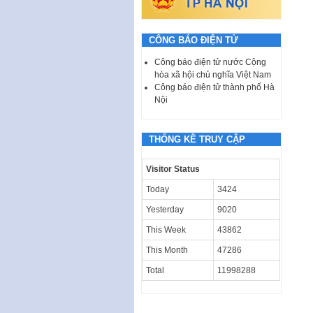
CÔNG BÁO ĐIỆN TỬ
Công báo điện tử nước Cộng
hòa xã hội chủ nghĩa Việt Nam
Công báo điện tử thành phố Hà
Nội
THỐNG KÊ TRUY CẬP
Visitor Status
Today
3424
Yesterday
9020
This Week
43862
This Month
47286
Total
11998288