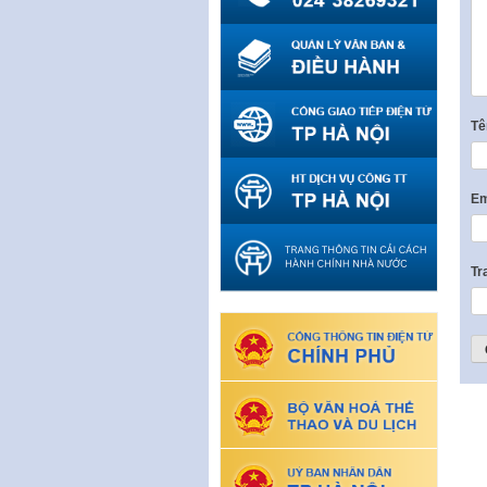
T
Em
Tr