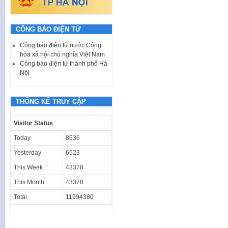
CÔNG BÁO ĐIỆN TỬ
Công báo điện tử nước Cộng
hòa xã hội chủ nghĩa Việt Nam
Công báo điện tử thành phố Hà
Nội
THỐNG KÊ TRUY CẬP
Visitor Status
Today
8536
Yesterday
6523
This Week
43378
This Month
43378
Total
11994380