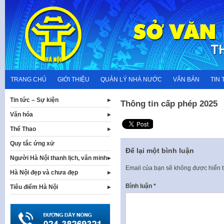
Skip
to
content
TRANG CHỦ
GIỚI THIỆU
QUẢN LÝ NHÀ NƯỚC
VĂN BẢN
TIN 
Tin tức – Sự kiện
Thông tin cấp phép 2025
Văn hóa
Thể Thao
Quy tắc ứng xử
Để lại một bình luận
Người Hà Nội thanh lịch, văn minh
Email của bạn sẽ không được hiển t
Hà Nội đẹp và chưa đẹp
Bình luận
*
Tiêu điểm Hà Nội