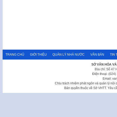
TRANG CHỦ
GIỚI THIỆU
QUẢN LÝ NHÀ NƯỚC
VĂN BẢN
TIN 
SỞ VĂN HÓA VÀ
Địa chỉ: Số 47
Điện thoại: (024
Email: va
Chịu trách nhiệm phát ngôn và quản lý nộ
Bản quyền thuộc về Sở VHTT. Yêu cầu 