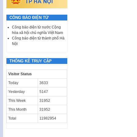
CÔNG BÁO ĐIỆN TỬ
Công báo điện tử nước Cộng
hòa xã hội chủ nghĩa Việt Nam
Công báo điện tử thành phố Hà
Nội
THỐNG KÊ TRUY CẬP
Visitor Status
Today
3633
Yesterday
5147
This Week
31952
This Month
31952
Total
11982954