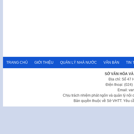
TRANG CHỦ
GIỚI THIỆU
QUẢN LÝ NHÀ NƯỚC
VĂN BẢN
TIN 
SỞ VĂN HÓA VÀ
Địa chỉ: Số 47
Điện thoại: (024
Email: va
Chịu trách nhiệm phát ngôn và quản lý nộ
Bản quyền thuộc về Sở VHTT. Yêu cầu 