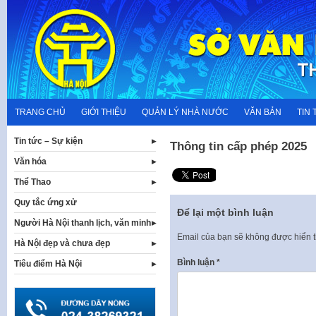
Skip
to
content
TRANG CHỦ
GIỚI THIỆU
QUẢN LÝ NHÀ NƯỚC
VĂN BẢN
TIN 
Tin tức – Sự kiện
Thông tin cấp phép 2025
Văn hóa
Thể Thao
Quy tắc ứng xử
Để lại một bình luận
Người Hà Nội thanh lịch, văn minh
Email của bạn sẽ không được hiển t
Hà Nội đẹp và chưa đẹp
Bình luận
*
Tiêu điểm Hà Nội