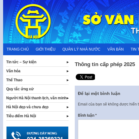
Skip
to
content
TRANG CHỦ
GIỚI THIỆU
QUẢN LÝ NHÀ NƯỚC
VĂN BẢN
TIN 
Tin tức – Sự kiện
Thông tin cấp phép 2025
Văn hóa
Thể Thao
Quy tắc ứng xử
Để lại một bình luận
Người Hà Nội thanh lịch, văn minh
Email của bạn sẽ không được hiển t
Hà Nội đẹp và chưa đẹp
Bình luận
*
Tiêu điểm Hà Nội