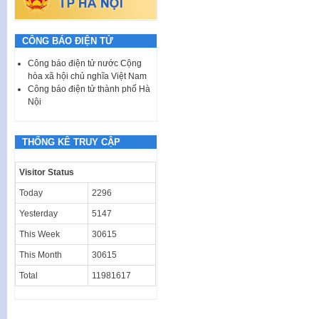
CÔNG BÁO ĐIỆN TỬ
Công báo điện tử nước Cộng
hòa xã hội chủ nghĩa Việt Nam
Công báo điện tử thành phố Hà
Nội
THỐNG KÊ TRUY CẬP
Visitor Status
Today
2296
Yesterday
5147
This Week
30615
This Month
30615
Total
11981617