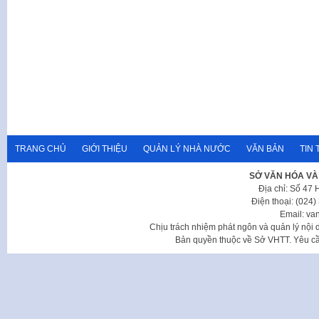
TRANG CHỦ
GIỚI THIỆU
QUẢN LÝ NHÀ NƯỚC
VĂN BẢN
TIN 
SỞ VĂN HÓA VÀ
Địa chỉ: Số 47
Điện thoại: (024
Email: va
Chịu trách nhiệm phát ngôn và quản lý nộ
Bản quyền thuộc về Sở VHTT. Yêu cầu 