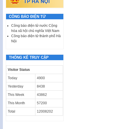
CÔNG BÁO ĐIỆN TỬ
Công báo điện tử nước Cộng
hòa xã hội chủ nghĩa Việt Nam
Công báo điện tử thành phố Hà
Nội
THỐNG KÊ TRUY CẬP
Visitor Status
Today
4900
Yesterday
8438
This Week
43862
This Month
57200
Total
12008202