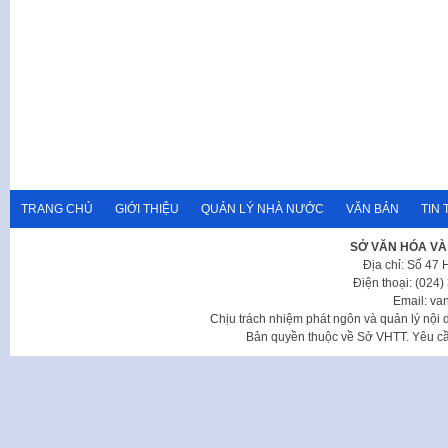
TRANG CHỦ
GIỚI THIỆU
QUẢN LÝ NHÀ NƯỚC
VĂN BẢN
TIN 
SỞ VĂN HÓA VÀ
Địa chỉ: Số 47
Điện thoại: (024
Email: va
Chịu trách nhiệm phát ngôn và quản lý nộ
Bản quyền thuộc về Sở VHTT. Yêu cầu 