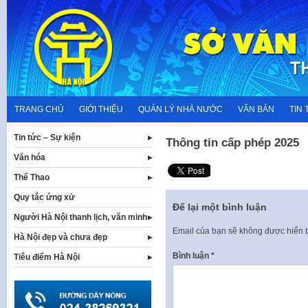
Skip
to
content
TRANG CHỦ
GIỚI THIỆU
QUẢN LÝ NHÀ NƯỚC
VĂN BẢN
TIN 
Tin tức – Sự kiện
Thông tin cấp phép 2025
Văn hóa
Thể Thao
Quy tắc ứng xử
Để lại một bình luận
Người Hà Nội thanh lịch, văn minh
Email của bạn sẽ không được hiển t
Hà Nội đẹp và chưa đẹp
Bình luận
*
Tiêu điểm Hà Nội