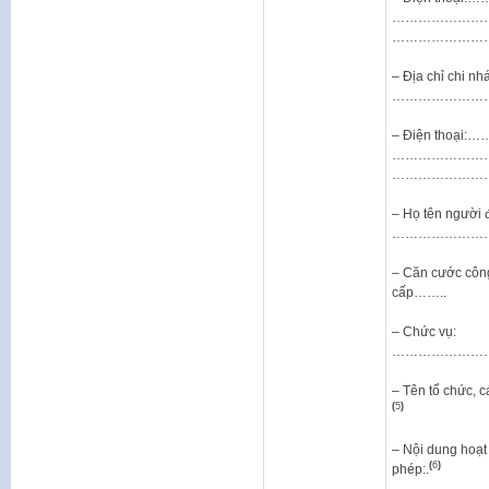
………………………
…………………
– Địa chỉ chi n
…………………
– Điện thoạ
………………………
…………………
– Họ tên người 
…………………
– Căn cước cô
cấp……..
– Chức vụ:
…………………
– Tên tổ chứ
(
5
)
– Nội dung hoạt
(
6
)
phép:.