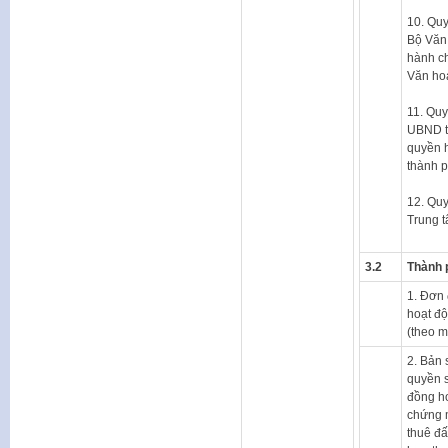
10. Qu
Bộ Văn 
hành ch
Văn hoá
11. Qu
UBND t
quyền h
thành p
12. Qu
Trung t
3.2
Thành 
1. Đơn 
hoạt độ
(theo m
2. Bản 
quyền 
đồng ho
chứng m
thuê đấ