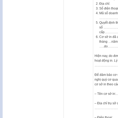
Địa chỉ:
Số điện 
Mã số doanh
……………
Quyết định th
số ……………
cấp………
Cơ sở in đã 
tháng …năm
…..do…
Hiện nay, do đơn
hoạt động in. Lý
…………………
Để đảm bảo cơ s
nghị quý cơ quan
cơ sở in theo các
– Tên cơ sở
– Địa chỉ trụ sở 
…………………
– Điện thoạ