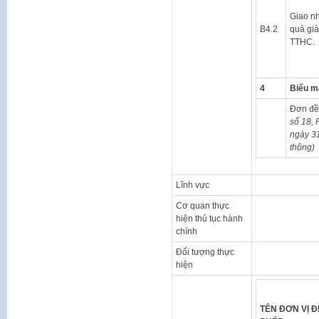
Giao nh
B4.2
quả giả
TTHC.
4
Biểu m
Đơn đề 
số 18, 
ngày 31
thông)
Lĩnh vực
Cơ quan thực
hiện thủ tục hành
chính
Đối tượng thực
hiện
TÊN ĐƠN VỊ Đ