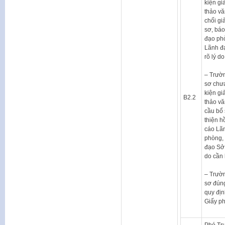
kiện gi
thảo vă
chối gi
sơ, bá
đạo phò
Lãnh đ
rõ lý do
– Trườ
sơ chư
kiện gi
B2.2
thảo vă
cầu bổ
thiện h
cáo Lã
phòng, 
đạo Sở;
do cần 
– Trườ
sơ đúng
quy địn
Giấy p
Phó Tr