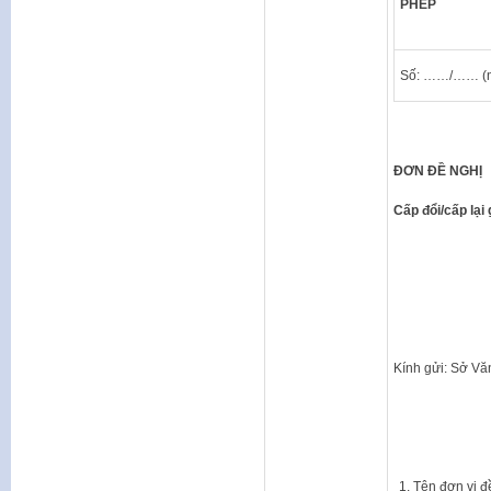
PHÉP
Số: ……/…… (n
ĐƠN ĐỀ NGHỊ
Cấp đổi/cấp lại
Kính gửi: Sở Vă
Tên đơn 