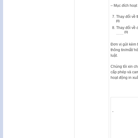
– Mục đích
Thay đổi 
(
8
)
Thay đổi về
(
9
)
……
Đơn vị gửi kèm t
thông tin/mất/ 
luật.
Chúng tôi xin ch
cấp phép và cam
hoạt động in xuấ