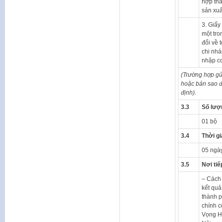
hợp tha
sản xuấ
3. Giấy
một tro
đổi về t
chi nhá
nhập cơ
(Trường hợp gửi
hoặc bản sao đ
định).
3.3
Số lượ
01 bộ
3.4
Thời gi
05 ngày
3.5
Nơi tiế
– Cách 
kết quả
thành p
chính c
Vọng H