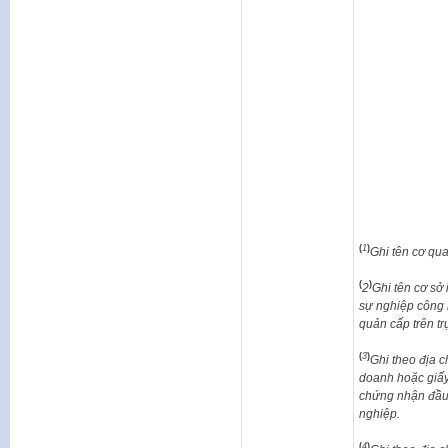
(
1
)
Ghi tên cơ qu
(
)
2
Ghi tên cơ sở
sự nghiệp công 
quản cấp trên trự
(
3
)
Ghi theo địa c
doanh hoặc giấ
chứng nhận đầu t
nghiệp.
(
4
)