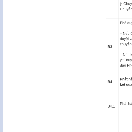
ý: Chuy
Chuyên
Phê du
– Nếu đ
duyệt 
chuyển
B3
– Nếu 
ý: Chuy
đạo Ph
Phát hà
B4
kết qu
Phát h
B4.1