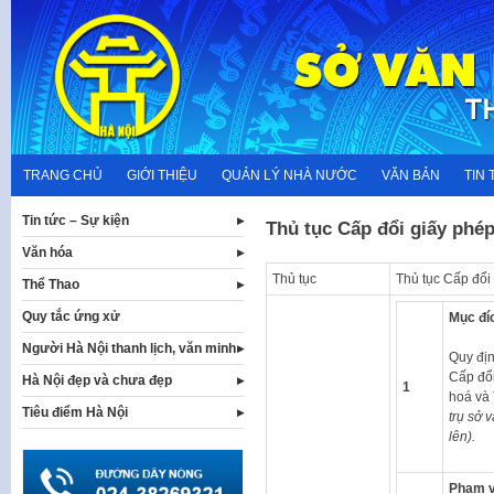
Skip
to
content
TRANG CHỦ
GIỚI THIỆU
QUẢN LÝ NHÀ NƯỚC
VĂN BẢN
TIN 
Tin tức – Sự kiện
Thủ tục Cấp đổi giấy phé
Văn hóa
Thủ tục
Thủ tục Cấp đổi
Thể Thao
Quy tắc ứng xử
Mục đí
Người Hà Nội thanh lịch, văn minh
Quy địn
Cấp đổi
Hà Nội đẹp và chưa đẹp
1
hoá và
Tiêu điểm Hà Nội
trụ sở 
lên).
Phạm v