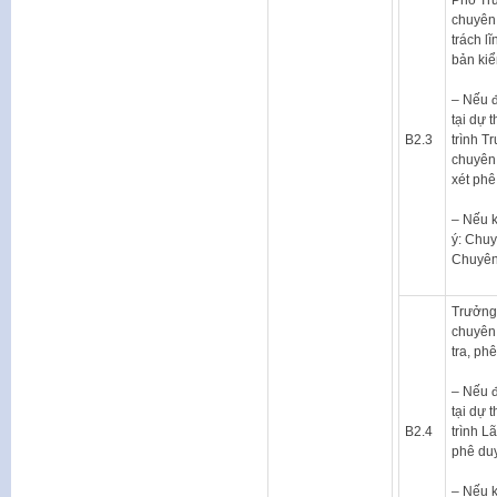
chuyên
trách l
bản kiể
– Nếu đồ
tại dự 
B2.3
trình 
chuyên
xét phê
– Nếu 
ý: Chuy
Chuyên
Trưởng
chuyên
tra, ph
– Nếu đồ
tại dự 
B2.4
trình 
phê duy
– Nếu 