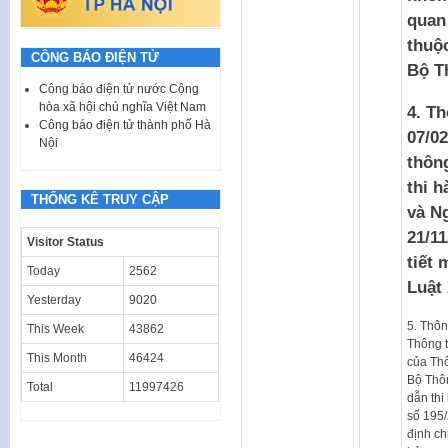
quan
thuộ
CÔNG BÁO ĐIỆN TỬ
Bộ T
Công báo điện tử nước Cộng
hòa xã hội chủ nghĩa Việt Nam
4. T
Công báo điện tử thành phố Hà
07/0
Nội
thông
thi h
THỐNG KÊ TRUY CẬP
và N
21/11
Visitor Status
tiết 
Today
2562
Luật 
Yesterday
9020
5. Thô
This Week
43862
Thông t
This Month
46424
của Th
Bộ Thôn
Total
11997426
dẫn thi
số 195
định ch