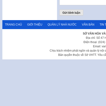
TRANG CHỦ
GIỚI THIỆU
QUẢN LÝ NHÀ NƯỚC
VĂN BẢN
TIN 
SỞ VĂN HÓA VÀ
Địa chỉ: Số 47
Điện thoại: (024
Email: va
Chịu trách nhiệm phát ngôn và quản lý nộ
Bản quyền thuộc về Sở VHTT. Yêu cầu 