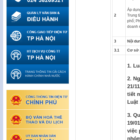
Áp dụng
2
Trung t
phố; Ph
doanh n
3
Nội dun
3.1
Cơ sở 
1. Lu
2. N
21/11
tiết 
Luật
3. Q
19/0
việc
nhóm 