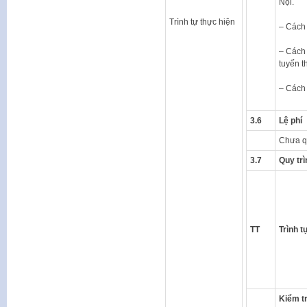
Nội.
Trình tự thực hiện
– Cách 
– Cách 
tuyến t
– Cách 
3.6
Lệ phí
Chưa q
3.7
Quy trì
TT
Trình t
Kiểm tr