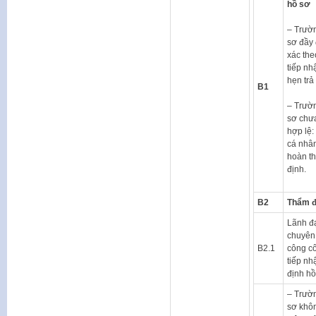
hồ sơ
– Trườ
sơ đầy 
xác the
tiếp nh
hẹn trả
B1
– Trườ
sơ chưa
hợp lệ
cá nhân
hoàn th
định.
B2
Thẩm đ
Lãnh đ
chuyên
B2.1
công c
tiếp nh
định hồ
– Trườ
sơ khô