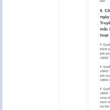
bản.
6. C
ngày 
Truy
mắc 
hoạt
7.
Quyế
thành p
giải qu
UBND T
8. Quy
UBND T
giải qu
UBND n
9. Quy
UBND T
sung và
hành c
Hà Nội.