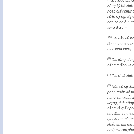
Ghi theo địa c
đăng ký hộ kinh
hoặc giấy chứng
sở in sự nghiệp 
hợp có nhiều địa
từng địa chỉ.
(
5
)
Ghi đầy đủ họ
đồng chủ sở hữu
mục kèm theo).
(
6
)
Ghi từng công
năng thiết bị in 
(
7
)
Ghi rõ là kin
(
8
)
Nếu có sự thay
phép trước đó thì
hãng sản xuất, 
lượng, tính năn
hàng và giấy phé
quy định phải c
giai đoạn mà ph
khẩu thì ghi nă
nhiệm trước pháp