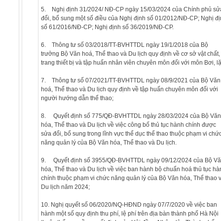
5. Nghị định 31/2024/ NĐ-CP ngày 15/03/2024 của Chính phủ sử
đổi, bổ sung một số điều của Nghị định số 01/2012/NĐ-CP; Nghị đ
số 61/2016/NĐ-CP; Nghị định số 36/2019/NĐ-CP.
6. Thông tư số 03/2018/TT-BVHTTDL ngày 19/1/2018 của Bộ
trưởng Bộ Văn hoá, Thể thao và Du lịch quy định về cơ sở vật chất,
trang thiết bị và tập huấn nhân viên chuyên môn đối với môn Bơi, lặ
7. Thông tư số 07/2021/TT-BVHTTDL ngày 08/9/2021 của Bộ Văn
hoá, Thể thao và Du lịch quy định về tập huấn chuyên môn đối với
người hướng dẫn thể thao;
8. Quyết định số 775/QĐ-BVHTTDL ngày 28/03/2024 của Bộ Văn
hóa, Thể thao và Du lịch về việc công bố thủ tục hành chính được
sửa đổi, bổ sung trong lĩnh vực thể dục thể thao thuộc phạm vi chứ
năng quản lý của Bộ Văn hóa, Thể thao và Du lịch.
9. Quyết định số 3955/QĐ-BVHTTDL ngày 09/12/2024 của Bộ V
hóa, Thể thao và Du lịch về việc ban hành bộ chuẩn hoá thủ tục hà
chính thuộc phạm vi chức năng quản lý của Bộ Văn hóa, Thể thao 
Du lịch năm 2024;
10. Nghị quyết số 06/2020/NQ-HĐND ngày 07/7/2020 về việc ban
hành một số quy định thu phí, lệ phí trên địa bàn thành phố Hà Nội