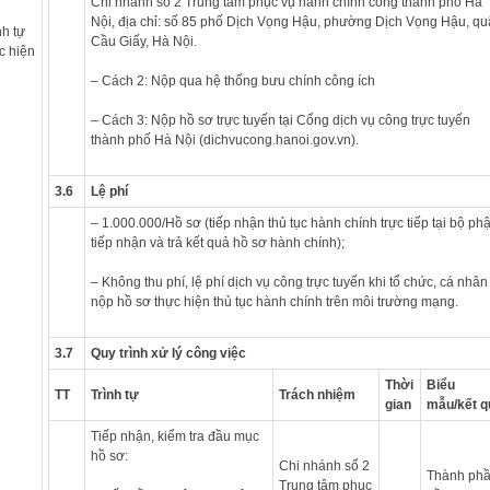
Chi nhánh số 2 Trung tâm phục vụ hành chính công thành phố Hà
Nội, địa chỉ: số 85 phố Dịch Vọng Hậu, phường Dịch Vọng Hậu, q
nh tự
Cầu Giấy, Hà Nội.
c hiện
– Cách 2: Nộp qua hệ thống bưu chính công ích
– Cách 3: Nộp hồ sơ trực tuyến tại Cổng dịch vụ công trực tuyến
thành phố Hà Nội (dichvucong.hanoi.gov.vn).
3.6
Lệ phí
– 1.000.000/Hồ sơ (tiếp nhận thủ tục hành chính trực tiếp tại bộ ph
tiếp nhận và trả kết quả hồ sơ hành chính);
– Không thu phí, lệ phí dịch vụ công trực tuyến khi tổ chức, cá nhân
nộp hồ sơ thực hiện thủ tục hành chính trên môi trường mạng.
3.7
Quy trình xử lý công việc
Thời
Biểu
TT
Trình tự
Trách nhiệm
gian
mẫu/kết q
Tiếp nhận, kiểm tra đầu mục
hồ sơ:
Chi nhánh số 2
Thành ph
Trung tâm phục