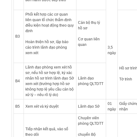
Phối kết hợp các cơ quan
liên quan tổ chức thẩm định
Cán bộ thụ lý
điều kiện hoạt động theo quy
hồ sơ
định
B3
Cơ quan liên
Hoàn thiện hồ sơ, lập báo
quan
cáo trình lãnh đạo phòng
3,5
xem xét
ngày
Lãnh đạo phòng xem xét hồ
Hồ sơ trìn
sơ, nếu hồ sơ hợp lệ, ký xác
nhân hồ sơ trình lãnh đạo Sở
Lãnh đạo
Tờ trình
B4
xem xét (trường hợp hồ sơ
phòng QLTDTT
không hợp lệ yêu cầu cán bộ
xử lý – nêu rõ lý do)
01
Giấy chứn
B5
Xem xét và ký duyệt
Lãnh đạo Sở
ngày
nhận
Chuyên viên
phòng QLTDTT
Tiếp nhận kết quả, vào sổ
theo dõi
chuyển Bộ