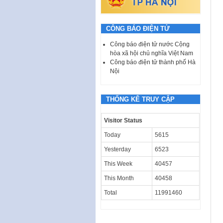
CÔNG BÁO ĐIỆN TỬ
Công báo điện tử nước Cộng
hòa xã hội chủ nghĩa Việt Nam
Công báo điện tử thành phố Hà
Nội
THỐNG KÊ TRUY CẬP
Visitor Status
Today
5615
Yesterday
6523
This Week
40457
This Month
40458
Total
11991460