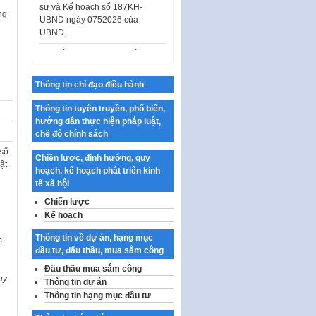
UBND…
ng
Ban hành Danh mục vị trí khai
thác quảng cáo trên địa bàn
thành phố Hà Nội
Kế hoạch Tổ chức Cuộc thi
Thông tin chỉ đạo điều hành
chính luận về bảo vệ nền tảng tư
tưởng của Đảng…
Thông tin tuyên truyền, phổ biến,
hướng dẫn thực hiện pháp luật,
Công bố công khai dự toán kinh
chế độ chính sách
phí xây dựng pháp luật, hoàn
 số
thiện thể chế, chính…
Chiến lược, định hướng, quy
ật
hoạch, kế hoạch phát triển kinh
Quy định về nghiên cứu, ứng
tế xã hội
dụng khoa học, công nghệ, đổi
mới sáng tạo và chuyển…
Chiến lược
Kế hoạch
Quy định chi tiết và hướng dẫn
ủ
thi hành một số điều của Luật Lý
Thông tin về dự án, hạng mục
m
lịch tư…
đầu tư, đấu thầu, mua sắm công
Sửa đổi, bổ sung một số nội
Đấu thầu mua sắm công
uy
dung tại Nghị quyết số 30/NQ-
Thông tin dự án
CP ngày 24 tháng 02…
Thông tin hạng mục đầu tư
Ban hành Chương trình hành