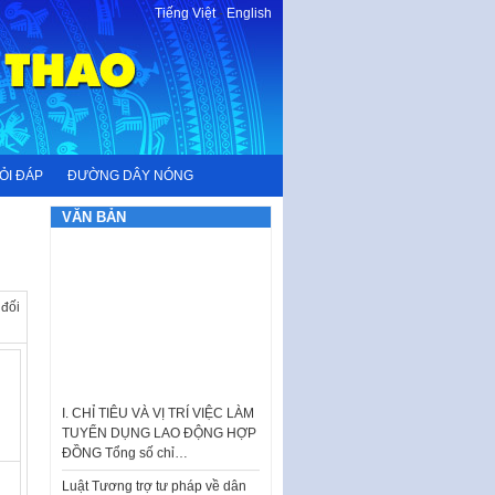
Tiếng Việt
-
English
ỎI ĐÁP
ĐƯỜNG DÂY NÓNG
VĂN BẢN
 đối
I. CHỈ TIÊU VÀ VỊ TRÍ VIỆC LÀM
TUYỂN DỤNG LAO ĐỘNG HỢP
ĐỒNG Tổng số chỉ…
Luật Tương trợ tư pháp về dân
sự và Kế hoạch số 187KH-
UBND ngày 0752026 của