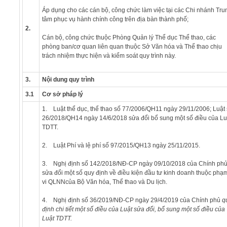
Áp dụng cho các cán bộ, công chức làm việc tại các Chi nhánh Tru
tâm phục vụ hành chính công trên địa bàn thành phố;
2.
Cán bộ, công chức thuộc Phòng Quản lý Thể dục Thể thao, các
phòng ban/cơ quan liên quan thuộc Sở Văn hóa và Thể thao chịu
trách nhiệm thực hiện và kiểm soát quy trình này.
3.
Nội dung quy trình
3.1
Cơ sở pháp lý
1. Luật thể dục, thể thao số 77/2006/QH11 ngày 29/11/2006; Luật
26/2018/QH14 ngày 14/6/2018 sửa đổi bổ sung một số điều của Lu
TDTT.
2. Luật Phí và lệ phí số 97/2015/QH13 ngày 25/11/2015.
3. Nghị định số 142/2018/NĐ-CP ngày 09/10/2018 của Chính ph
sửa đổi một số quy định về điều kiện đầu tư kinh doanh thuộc phạ
vi QLNNcủa Bộ Văn hóa, Thể thao và Du lịch.
4. Nghị định số 36/2019/NĐ-CP ngày 29/4/2019 của Chính phủ
q
định chi tiết một số điều của Luật sửa đổi, bổ sung một số điều của
Luật TDTT
.