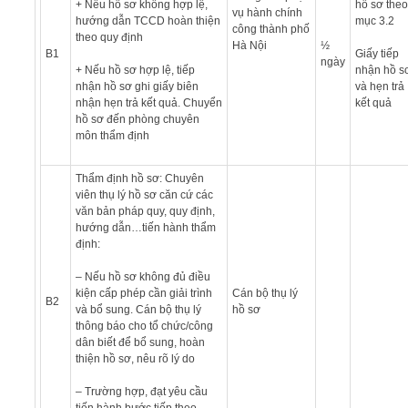
+ Nếu hồ sơ không hợp lệ,
hồ sơ theo
vụ hành chính
hướng dẫn TCCD hoàn thiện
mục 3.2
công thành phố
theo quy định
Hà Nội
½
B1
Giấy tiếp
ngày
+ Nếu hồ sơ hợp lệ, tiếp
nhận hồ s
nhận hồ sơ ghi giấy biên
và hẹn trả
nhận hẹn trả kết quả. Chuyển
kết quả
hồ sơ đến phòng chuyên
môn thẩm định
Thẩm định hồ sơ: Chuyên
viên thụ lý hồ sơ căn cứ các
văn bản pháp quy, quy định,
hướng dẫn…tiến hành thẩm
định:
– Nếu hồ sơ không đủ điều
kiện cấp phép cần giải trình
Cán bộ thụ lý
B2
và bổ sung. Cán bộ thụ lý
hồ sơ
thông báo cho tổ chức/công
dân biết để bổ sung, hoàn
thiện hồ sơ, nêu rõ lý do
– Trường hợp, đạt yêu cầu
tiến hành bước tiếp theo