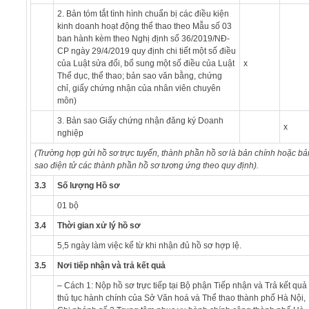
2. Bản tóm tắt tình hình chuẩn bị các điều kiện
kinh doanh hoạt động thể thao theo Mẫu số 03
ban hành kèm theo Nghị định số 36/2019/NĐ-
CP ngày 29/4/2019 quy định chi tiết một số điều
của Luật sửa đổi, bổ sung một số điều của Luật
x
Thể dục, thể thao; bản sao văn bằng, chứng
chỉ, giấy chứng nhận của nhân viên chuyên
môn)
3. Bản sao Giấy chứng nhận đăng ký Doanh
x
nghiệp
(Trường hợp gửi hồ sơ trực tuyến, thành phần hồ sơ là bản chính hoặc bả
sao điện tử
các thành phần hồ sơ tương ứng theo quy định).
3.3
Số lượng Hồ sơ
01 bộ
3.4
Thời gian xử lý hồ sơ
5,5 ngày làm việc kể từ khi nhận đủ hồ sơ hợp lệ.
3.5
Nơi tiếp nhận và trả kết quả
– Cách 1: Nộp hồ sơ trực tiếp tại Bộ phận Tiếp nhận và Trả kết quả
thủ tục hành chính của Sở Văn hoá và Thể thao thành phố Hà Nội,