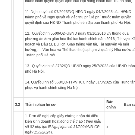
thuộc thẩm quyền quyết định của Hội đồng Nhân dân Thành phố;
11. Nghị quyết số 07/2023/NQ-HĐND ngày 04/7/2023 của HĐND
thành phố về Nghị quyết về việc thu phí, lệ phí thuộc thẩm quyền
quyết định của HĐND Thành phố trên địa bàn thành phố Hà Nội.
12. Quyết định 5500/QĐ-UBND ngày 03/10/2016 v/v thông qua
phương án đơn giản hóa thủ tục hành chính năm 2016, lĩnh vực: K
hoạch và Đầu tư, Du lịch, Giao thông vận tải, Tài nguyên và môi
trường,…, Văn hóa và Thể thao thuộc phạm vi quản lý Nhà nước c
Thành phố Hà Nội….
13. Quyết định số 3782/QĐ-UBND ngày 25/7/2023 của UBND thà
phố Hà Nội.
14. Quyết định số 558/QĐ-TTPVHCC ngày 31/3/2025 của Trung tâ
phục vụ hành chính công Hà Nội.
Bản
3.2
Thành phần hồ sơ
Bản s
chính
1. Đơn đề nghị cấp giấy chứng nhận đủ điều
kiện kinh doanh hoạt động thể thao (
theo m
ẫu
số 0
2
phụ lục III Nghị định
số
31/2024/NĐ-CP
x
ngày 15/3/2024
).