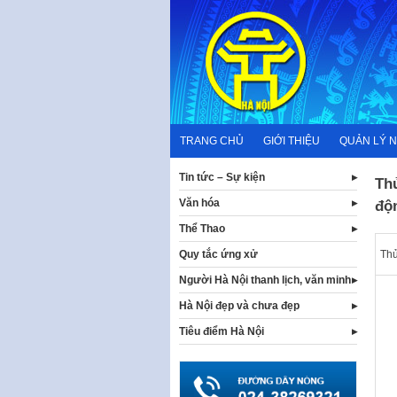
Skip
to
content
TRANG CHỦ
GIỚI THIỆU
QUẢN LÝ 
Tin tức – Sự kiện
Th
Văn hóa
độn
Thể Thao
Thủ
Quy tắc ứng xử
Người Hà Nội thanh lịch, văn minh
Hà Nội đẹp và chưa đẹp
Tiêu điểm Hà Nội