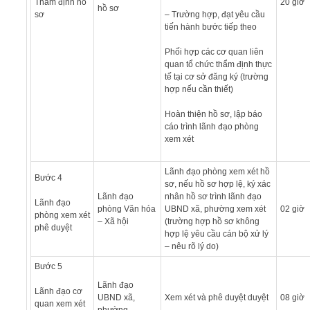
Thẩm định hồ
20 giờ
hồ sơ
sơ
– Trường hợp, đạt yêu cầu
tiến hành bước tiếp theo
Phối hợp các cơ quan liên
quan tổ chức thẩm định thực
tế tại cơ sở đăng ký (trường
hợp nếu cần thiết)
Hoàn thiện hồ sơ, lập báo
cáo trình lãnh đạo phòng
xem xét
Lãnh đạo phòng xem xét hồ
Bước 4
sơ, nếu hồ sơ hợp lệ, ký xác
Lãnh đạo
nhân hồ sơ trình lãnh đạo
Lãnh đạo
phòng Văn hóa
UBND xã, phường xem xét
02 giờ
phòng xem xét
– Xã hội
(trường hợp hồ sơ không
phê duyệt
hợp lệ yêu cầu cán bộ xử lý
– nêu rõ lý do)
Bước 5
Lãnh đạo
Lãnh đạo cơ
UBND xã,
Xem xét và phê duyệt duyệt
08 giờ
quan xem xét
phường