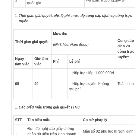
3
www.dichvucong.gov.vn
quốc gia
Thời gian giải quyết, phí, lệ phí, mức độ cung cấp dịch vụ công trực
tuyến
Mức thu
Cung cấp
Thời gian giải quyết
(ĐVT: Việt Nam đồng)
dịch vụ
công trực
1
tuyến
Ngày
Giờ làm
Phí
Lệ phí
làm việc
việc
– Nộp trực tiếp: 1.000.000đ
05
40
– Nộp trực tuyến: Không
Toàn trình
thu phí
Các biểu mẫu trong giải quyết TTHC
STT
Tên biểu mẫu
Cơ sở pháp lý
Đơn đề nghị cấp giấy chứng
Mẫu số 02 phụ lục III Nghị định 
1
nhận đủ điều kiện kinh doanh