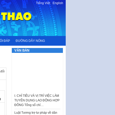
Tiếng Việt
-
English
ỎI ĐÁP
ĐƯỜNG DÂY NÓNG
VĂN BẢN
 đối
I. CHỈ TIÊU VÀ VỊ TRÍ VIỆC LÀM
TUYỂN DỤNG LAO ĐỘNG HỢP
ĐỒNG Tổng số chỉ…
g
Luật Tương trợ tư pháp về dân
sự và Kế hoạch số 187KH-
UBND ngày 0752026 của