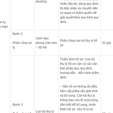
phường
nhân đầy đủ, đúng quy định
thì tiếp nhận và chuyển đến
cơ quan có thẩm quyền để
giải quyết theo quy trình quy
định.
nh tự
c hiện
Bước 2
Lãnh đạo
Phân công cán bộ thụ lý hồ
Phân công xử
phòng Văn hóa
02 giờ
sơ
lý
– Xã hội
Thẩm định hồ sơ: Cán bộ
thụ lý hồ sơ căn cứ các văn
bản pháp quy, quy định,
hướng dẫn…tiến hành thẩm
định:
– Nếu hồ sơ không đủ điều
kiện cấp phép cần giải trình
và bổ sung. Cán bộ thụ lý
thông báo cho tổ chức/công
Bước 3
dân biết để bổ sung, hoàn
thiện hồ sơ, nêu rõ lý do
Cán bộ thụ lý