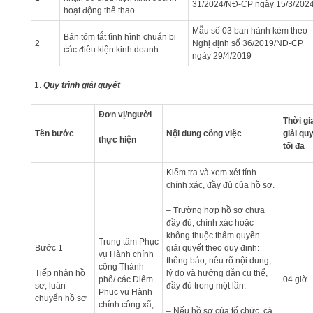
31/2024/NĐ-CP ngày 15/3/202
hoạt động thể thao
Mẫu số 03 ban hành kèm theo
Bản tóm tắt tình hình chuẩn bị
2
Nghị định số 36/2019/NĐ-CP
các điều kiện kinh doanh
ngày 29/4/2019
Quy trình giải quyết
Đơn vị/người
Thời gi
Tên bước
Nội dung công việc
giải qu
thực hiện
tối đa
Kiểm tra và xem xét tính
chính xác, đầy đủ của hồ sơ.
– Trường hợp hồ sơ chưa
đầy đủ, chính xác hoặc
không thuộc thẩm quyền
Trung tâm Phục
Bước 1
giải quyết theo quy định:
vụ Hành chính
thông báo, nêu rõ nội dung,
công Thành
Tiếp nhận hồ
lý do và hướng dẫn cụ thể,
phố/ các Điểm
04 giờ
sơ, luân
đầy đủ trong một lần.
Phục vụ Hành
chuyển hồ sơ
chính công xã,
– Nếu hồ sơ của tổ chức, cá