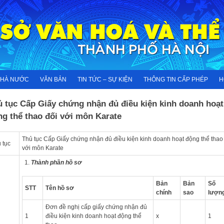
NHÀ NƯỚC
VĂN BẢN
TIN TỨC – SỰ KIỆN
THÔNG TIN CẤP PHÉP
H
ủ tục Cấp Giấy chứng nhận đủ điều kiện kinh doanh hoạt
g thể thao đối với môn Karate
Thủ tục Cấp Giấy chứng nhận đủ điều kiện kinh doanh hoạt động thể thao
 tục
với môn Karate
Thành phần hồ sơ
Bản
Bản
Số
STT
Tên hồ sơ
chính
sao
lượn
Đơn đề nghị cấp giấy chứng nhận đủ
1
điều kiện kinh doanh hoạt động thể
x
1