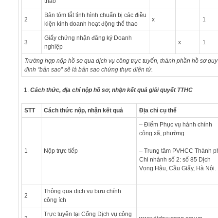
thao
Bản tóm tắt tình hình chuẩn bị các điều
2
x
1
kiện kinh doanh hoạt động thể thao
Giấy chứng nhận đăng ký Doanh
3
x
1
nghiệp
Trường hợp nộp hồ sơ qua dịch vụ công trực tuyến, thành phần hồ sơ quy
định
“bản sao” sẽ
là bản sao chứng thực điện tử.
Cách thức, địa chỉ nộp hồ sơ, nhận kết quả giải quyết TTHC
STT
Cách thức nộp, nhận kết quả
Địa chỉ cụ thể
– Điểm Phục vụ hành chính
công xã, phường
1
Nộp trực tiếp
– Trung tâm PVHCC Thành p
Chi nhánh số 2: số 85 Dịch
Vọng Hậu, Cầu Giấy, Hà Nội.
Thông qua dịch vụ bưu chính
2
công ích
Trực tuyến tại Cổng Dịch vụ công