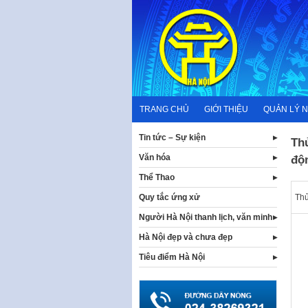
Skip
to
content
TRANG CHỦ
GIỚI THIỆU
QUẢN LÝ 
Tin tức – Sự kiện
Th
Văn hóa
độn
Thể Thao
Thủ
Quy tắc ứng xử
Người Hà Nội thanh lịch, văn minh
Hà Nội đẹp và chưa đẹp
Tiêu điểm Hà Nội