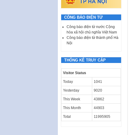
CÔNG BÁO ĐIỆN TỬ
Công báo điện tử nước Cộng
hòa xã hội chủ nghĩa Việt Nam
Công báo điện tử thành phố Hà
Nội
THỐNG KÊ TRUY CẬP
Visitor Status
Today
1041
Yesterday
9020
This Week
43862
This Month
44903
Total
11995905