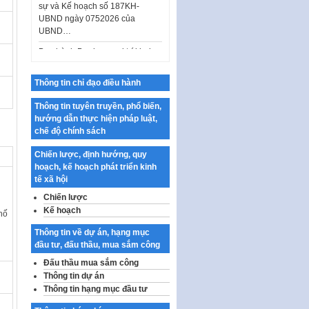
UBND…
Ban hành Danh mục vị trí khai
thác quảng cáo trên địa bàn
thành phố Hà Nội
Kế hoạch Tổ chức Cuộc thi
Thông tin chỉ đạo điều hành
chính luận về bảo vệ nền tảng tư
tưởng của Đảng…
Thông tin tuyên truyền, phổ biến,
hướng dẫn thực hiện pháp luật,
Công bố công khai dự toán kinh
chế độ chính sách
phí xây dựng pháp luật, hoàn
thiện thể chế, chính…
Chiến lược, định hướng, quy
hoạch, kế hoạch phát triển kinh
Quy định về nghiên cứu, ứng
tế xã hội
dụng khoa học, công nghệ, đổi
mới sáng tạo và chuyển…
Chiến lược
Kế hoạch
hố
Quy định chi tiết và hướng dẫn
thi hành một số điều của Luật Lý
Thông tin về dự án, hạng mục
lịch tư…
đầu tư, đấu thầu, mua sắm công
Sửa đổi, bổ sung một số nội
Đấu thầu mua sắm công
dung tại Nghị quyết số 30/NQ-
Thông tin dự án
CP ngày 24 tháng 02…
Thông tin hạng mục đầu tư
Ban hành Chương trình hành