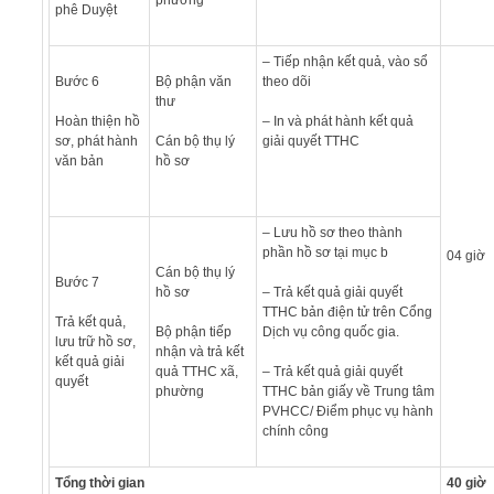
phê Duyệt
– Tiếp nhận kết quả, vào sổ
Bước 6
Bộ phận văn
theo dõi
thư
Hoàn thiện hồ
– In và phát hành kết quả
sơ, phát hành
Cán bộ thụ lý
giải quyết TTHC
văn bản
hồ sơ
– Lưu hồ sơ theo thành
phần hồ sơ tại mục b
04 giờ
Cán bộ thụ lý
Bước 7
hồ sơ
– Trả kết quả giải quyết
TTHC bản điện tử trên Cổng
Trả kết quả,
Bộ phận tiếp
Dịch vụ công quốc gia.
lưu trữ hồ sơ,
nhận và trả kết
kết quả giải
quả TTHC xã,
– Trả kết quả giải quyết
quyết
phường
TTHC bản giấy về Trung tâm
PVHCC/ Điểm phục vụ hành
chính công
Tổng thời gian
40 giờ