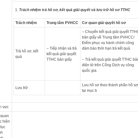
Trách nhiệm trả hồ sơ, kết quả giải quyết và lưu trữ hồ sơ TTHC
Trách nhiệm
Trung tâm PVHCC
Cơ quan giải quyết hồ sơ
– Chuyển kết quả giải quyết TTH
bản giấy về Trung tâm PVHCC/
Điểm phục vụ hành chính công
– Tiếp nhận và trả
đảm bảo thời hạn trả kết quả.
Trả hồ sơ, kết
kết quả giải quyết
quả
TTHC bản giấy
– Trả kết quả giải quyết TTHC bả
điện tử trên Cổng Dịch vụ công
quốc gia.
Lưu hồ sơ theo thành phần hồ sơ
Lưu trữ
tại mục b
h vực
 quan
c hiện
 tục
nh
nh