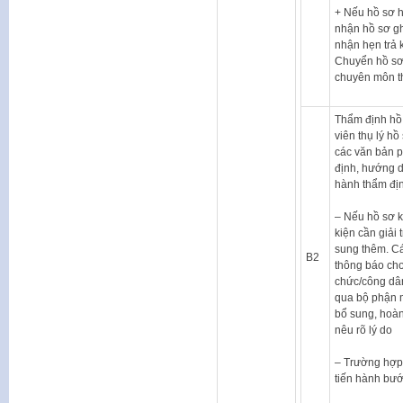
+ Nếu hồ sơ h
nhận hồ sơ gh
nhận hẹn trả 
Chuyển hồ sơ
chuyên môn t
Thẩm định hồ
viên thụ lý hồ
các văn bản p
định, hướng 
hành thẩm đị
– Nếu hồ sơ 
kiện cần giải 
sung thêm. Cá
B2
thông báo cho
chức/công dân
qua bộ phận 
bổ sung, hoàn
nêu rõ lý do
– Trường hợp,
tiến hành bướ