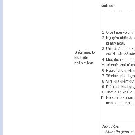
Kính gửi:
………………………
Giới thiệu về vị tr
Nguyên nhân đe d
bị hủy hoại.
Ước đoán niên đại 
Biểu mẫu, tờ
các tài liệu có liê
khai cần
Mục đích khai quậ
hoàn thành
Tổ chức chủ trì k
Người chủ trì kha
Tổ chức phối hợp 
Vị trí địa điểm dự
Diện tích khai qu
Thời gian khai qu
Đề xuất cơ quan, 
trong quá trình k
Nơi nhận:
– Như trên (kèm sơ đ