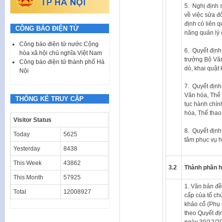
5. Nghị định
về việc sửa đổ
định có liên 
CÔNG BÁO ĐIỆN TỬ
năng quản lý 
Công báo điện tử nước Cộng
6. Quyết địn
hòa xã hội chủ nghĩa Việt Nam
trưởng Bộ Văn
Công báo điện tử thành phố Hà
dò, khai quật 
Nội
7. Quyết địn
Văn hóa, Thể 
THỐNG KÊ TRUY CẬP
tục hành chín
hóa, Thể thao
Visitor Status
8. Quyết địn
Today
5625
tâm phục vụ h
Yesterday
8438
This Week
43862
3.2
Thành phần 
This Month
57925
1. Văn bản đề
Total
12008927
cấp của tổ chứ
khảo cổ (Phụ
theo Quyết đ
ngày 30/12/20