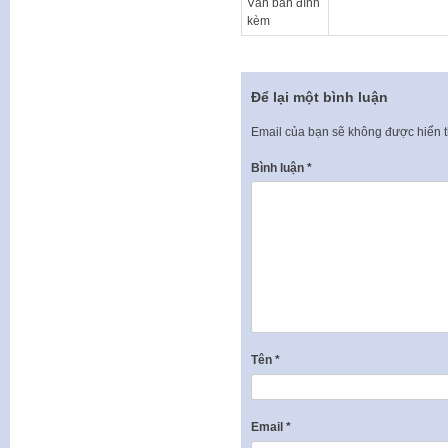
Văn bản đính
kèm
Để lại một bình luận
Email của bạn sẽ không được hiển t
Bình luận
*
Tên
*
Email
*