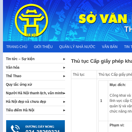
Skip
to
content
TRANG CHỦ
GIỚI THIỆU
QUẢN LÝ NHÀ NƯỚC
VĂN BẢN
TIN 
Tin tức – Sự kiện
Thủ tục Cấp giấy phép kh
Văn hóa
Thủ tục
Thủ tục Cấp giấy ph
Thể Thao
Quy tắc ứng xử
Mục đích:
Người Hà Nội thanh lịch, văn minh
Công khai và 
1
lĩnh vực cấp 
Hà Nội đẹp và chưa đẹp
quản lý và vậ
Tiêu điểm Hà Nội
chức năng nh
Phạm vi: