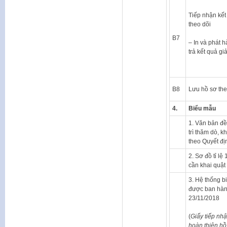
Tiếp nhận kết
theo dõi
B7
– In và phát 
trả kết quả gi
B8
Lưu hồ sơ the
4.
Biểu mẫu
1. Văn bản đề
trì thăm dò, 
theo Quyết đ
2. Sơ đồ tỉ lệ 
cần khai quật
3. Hệ thống b
được ban hàn
23/11/2018
(
Giấy tiếp nhậ
hoàn thiện hồ 