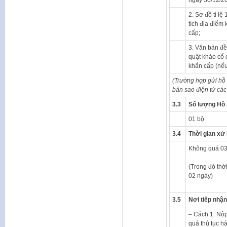
2. Sơ đồ tỉ lệ 
tích địa điểm
cấp;
3. Văn bản đề
quật khảo cổ 
khẩn cấp (nếu
(Trường hợp gửi hồ 
bản sao điện tử
các
3.3
Số lượng Hồ
01 bộ
3.4
Thời gian xử 
Không quá 03
(Trong đó thờ
02 ngày)
3.5
Nơi tiếp nhận
– Cách 1: Nộp
quả thủ tục h