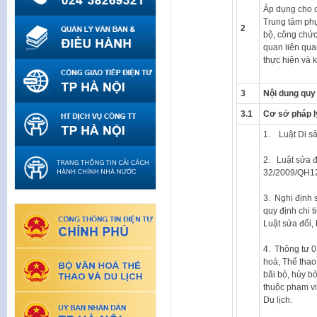
Áp dụng cho c
Trung tâm phụ
2
bộ, công chư
quan liên qua
thực hiện và k
3
Nội dung quy 
3.1
Cơ sở pháp l
1. Luật Di s
2. Luật sửa đ
32/2009/QH12
3. Nghị định
quy định chi t
Luật sửa đổi, 
4. Thông tư 
hoá, Thể thao 
bãi bỏ, hủy b
thuộc phạm vi
Du lịch.