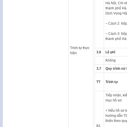
Hà Nội, Chi n
thành phố Hà 
Dịch Vọng Hậ
– Cách 2: Nộp
– Cách 3: Nộp
thành phố Hà 
Trình tự thực
3.6
Lệ phí
hiện
Không
3.7
Quy trình xử 
TT
Trình tự
Tiếp nhận, ki
mục hồ sơ:
+ Nếu hồ sơ k
hướng dẫn T
thiện theo qu
B1