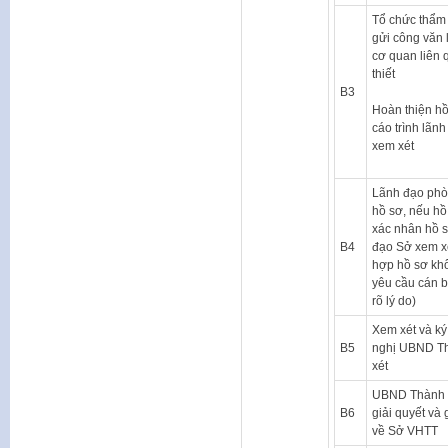
Tổ chức thẩm 
gửi công văn 
cơ quan liên 
thiết
B3
Hoàn thiện hồ
cáo trình lãn
xem xét
Lãnh đạo phò
hồ sơ, nếu hồ
xác nhân hồ s
B4
đạo Sở xem x
hợp hồ sơ kh
yêu cầu cán b
rõ lý do)
Xem xét và ký
B5
nghị UBND T
xét
UBND Thành p
B6
giải quyết và 
về Sở VHTT