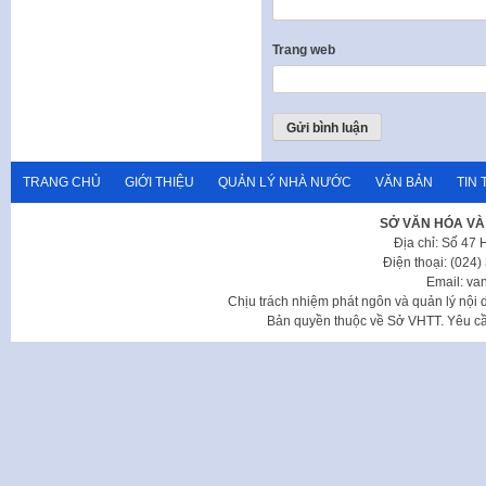
Trang web
TRANG CHỦ
GIỚI THIỆU
QUẢN LÝ NHÀ NƯỚC
VĂN BẢN
TIN 
SỞ VĂN HÓA VÀ
Địa chỉ: Số 47
Điện thoại: (024
Email: va
Chịu trách nhiệm phát ngôn và quản lý nộ
Bản quyền thuộc về Sở VHTT. Yêu cầu 