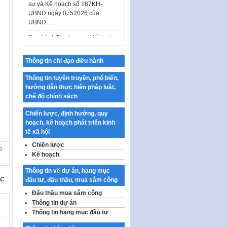
UBND…
Ban hành Danh mục vị trí khai
thác quảng cáo trên địa bàn
thành phố Hà Nội
Kế hoạch Tổ chức Cuộc thi
Thông tin chỉ đạo điều hành
chính luận về bảo vệ nền tảng tư
tưởng của Đảng…
Thông tin tuyên truyền, phổ biến,
hướng dẫn thực hiện pháp luật,
Công bố công khai dự toán kinh
chế độ chính sách
phí xây dựng pháp luật, hoàn
thiện thể chế, chính…
Chiến lược, định hướng, quy
hoạch, kế hoạch phát triển kinh
Quy định về nghiên cứu, ứng
tế xã hội
dụng khoa học, công nghệ, đổi
mới sáng tạo và chuyển…
Chiến lược
n
Kế hoạch
Quy định chi tiết và hướng dẫn
thi hành một số điều của Luật Lý
Thông tin về dự án, hạng mục
lịch tư…
HC
đầu tư, đấu thầu, mua sắm công
Sửa đổi, bổ sung một số nội
Đấu thầu mua sắm công
dung tại Nghị quyết số 30/NQ-
Thông tin dự án
CP ngày 24 tháng 02…
Thông tin hạng mục đầu tư
Ban hành Chương trình hành