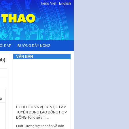
Tiếng Việt
-
English
ỎI ĐÁP
ĐƯỜNG DÂY NÓNG
VĂN BẢN
nh)
g
I. CHỈ TIÊU VÀ VỊ TRÍ VIỆC LÀM
TUYỂN DỤNG LAO ĐỘNG HỢP
ĐỒNG Tổng số chỉ…
Luật Tương trợ tư pháp về dân
sự và Kế hoạch số 187KH-
UBND ngày 0752026 của