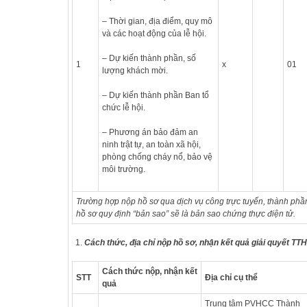
– Thời gian, địa điểm, quy mô
và các hoạt động của lễ hội.
– Dự kiến thành phần, số
1
x
01
lượng khách mời.
– Dự kiến thành phần Ban tổ
chức lễ hội.
– Phương án bảo đảm an
ninh trật tự, an toàn xã hội,
phòng chống cháy nổ, bảo vệ
môi trường.
Trường hợp nộp hồ sơ qua dịch vụ công trực tuyến, thành phầ
hồ sơ quy định
“bản sao” sẽ
là bản sao chứng thực điện tử.
Cách thức, địa chỉ nộp hồ sơ, nhận kết quả giải quyết TT
Cách thức nộp, nhận kết
STT
Địa chỉ cụ thể
quả
Trung tâm PVHCC Thành