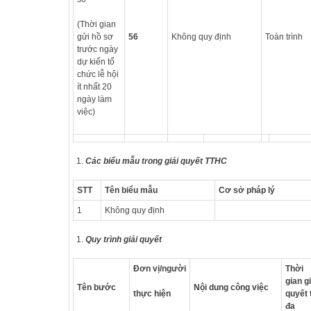
(Thời gian
gửi hồ sơ
56
Không quy định
Toàn trình
trước ngày
dự kiến tổ
chức lễ hội
ít nhất 20
ngày làm
việc)
Các biểu mẫu trong giải quyết TTHC
STT
Tên biểu mẫu
Cơ sở pháp lý
1
Không quy định
Quy trình giải quyết
Đơn vị/người
Thời
gian gi
Tên bước
Nội dung công việc
thực hiện
quyết 
đa