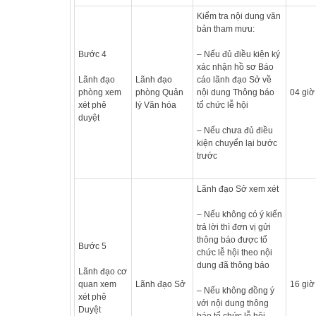
Kiểm tra nội dung văn
bản tham mưu:
Bước 4
– Nếu đủ điều kiện ký
xác nhận hồ sơ Báo
Lãnh đạo
Lãnh đạo
cáo lãnh đạo Sở về
phòng xem
phòng Quản
nội dung Thông báo
04 giờ
xét phê
lý Văn hóa
tổ chức lễ hội
duyệt
– Nếu chưa đủ điều
kiện chuyển lại bước
trước
Lãnh đạo Sở xem xét
– Nếu không có ý kiến
trả lời thì đơn vị gửi
thông báo được tổ
Bước 5
chức lễ hội theo nội
dung đã thông báo
Lãnh đạo cơ
quan xem
Lãnh đạo Sở
16 giờ
– Nếu không đồng ý
xét phê
với nội dung thông
Duyệt
báo tổ chức lễ hội,