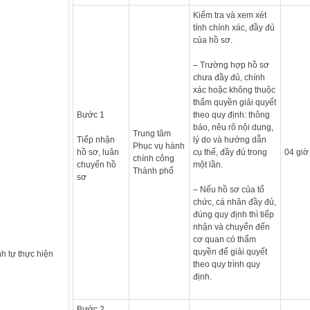
Kiểm tra và xem xét
tính chính xác, đầy đủ
của hồ sơ.
– Trường hợp hồ sơ
chưa đầy đủ, chính
xác hoặc không thuộc
thẩm quyền giải quyết
Bước 1
theo quy định: thông
báo, nêu rõ nội dung,
Trung tâm
Tiếp nhận
lý do và hướng dẫn
Phục vụ hành
hồ sơ, luân
cụ thể, đầy đủ trong
04 giờ
chính công
chuyển hồ
một lần.
Thành phố
sơ
– Nếu hồ sơ của tổ
chức, cá nhân đầy đủ,
đúng quy định thì tiếp
nhận và chuyển đến
cơ quan có thẩm
quyền để giải quyết
nh tự thực hiện
theo quy trình quy
định.
Bước 2