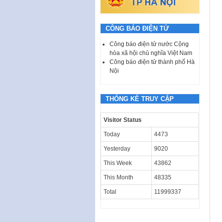
CÔNG BÁO ĐIỆN TỬ
Công báo điện tử nước Cộng
hòa xã hội chủ nghĩa Việt Nam
Công báo điện tử thành phố Hà
Nội
THỐNG KÊ TRUY CẬP
Visitor Status
Today
4473
Yesterday
9020
This Week
43862
This Month
48335
Total
11999337