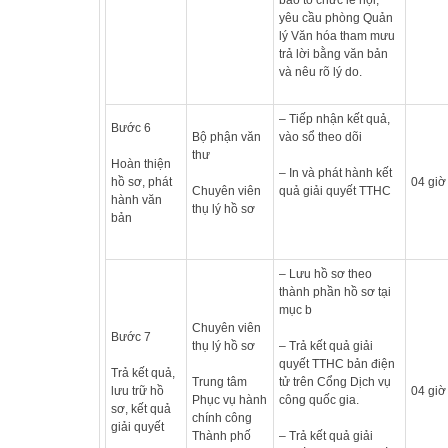
yêu cầu phòng Quản
lý Văn hóa tham mưu
trả lời bằng văn bản
và nêu rõ lý do.
– Tiếp nhận kết quả,
Bước 6
Bộ phận văn
vào sổ theo dõi
thư
Hoàn thiện
– In và phát hành kết
hồ sơ, phát
04 giờ
Chuyên viên
quả giải quyết TTHC
hành văn
thụ lý hồ sơ
bản
– Lưu hồ sơ theo
thành phần hồ sơ tại
mục b
Chuyên viên
Bước 7
thụ lý hồ sơ
– Trả kết quả giải
quyết TTHC bản điện
Trả kết quả,
Trung tâm
tử trên Cổng Dịch vụ
lưu trữ hồ
04 giờ
Phục vụ hành
công quốc gia.
sơ, kết quả
chính công
giải quyết
Thành phố
– Trả kết quả giải