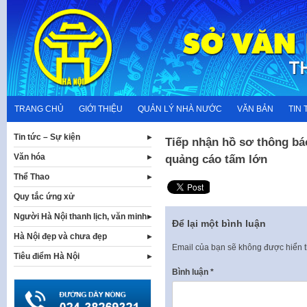
Skip
to
content
TRANG CHỦ
GIỚI THIỆU
QUẢN LÝ NHÀ NƯỚC
VĂN BẢN
TIN 
Tin tức – Sự kiện
Tiếp nhận hồ sơ thông bá
Văn hóa
quảng cáo tấm lớn
Thể Thao
Quy tắc ứng xử
Người Hà Nội thanh lịch, văn minh
Để lại một bình luận
Hà Nội đẹp và chưa đẹp
Email của bạn sẽ không được hiển t
Tiêu điểm Hà Nội
Bình luận
*