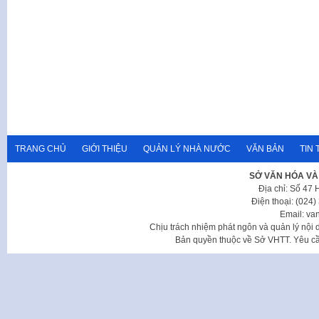
TRANG CHỦ
GIỚI THIỆU
QUẢN LÝ NHÀ NƯỚC
VĂN BẢN
TIN 
SỞ VĂN HÓA VÀ
Địa chỉ: Số 47
Điện thoại: (024
Email: va
Chịu trách nhiệm phát ngôn và quản lý nộ
Bản quyền thuộc về Sở VHTT. Yêu cầu 