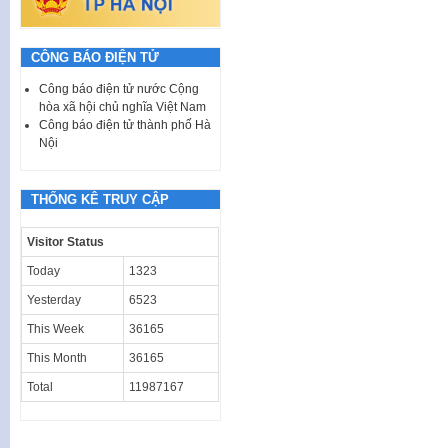
CÔNG BÁO ĐIỆN TỬ
Công báo điện tử nước Cộng
hòa xã hội chủ nghĩa Việt Nam
Công báo điện tử thành phố Hà
Nội
THỐNG KÊ TRUY CẬP
Visitor Status
Today
1323
Yesterday
6523
This Week
36165
This Month
36165
Total
11987167