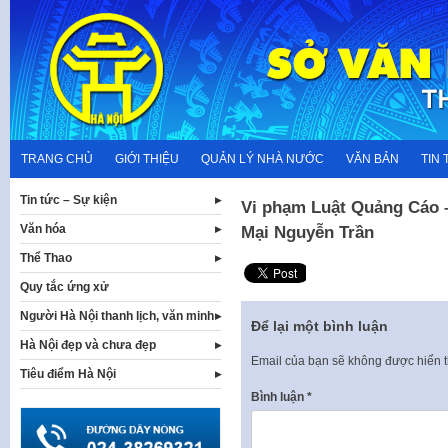
Skip
to
content
TRANG CHỦ
GIỚI THIỆU
QUẢN LÝ NHÀ NƯỚC
VĂN BẢN
TIN 
Tin tức – Sự kiện
Vi phạm Luật Quảng Cáo 
Văn hóa
Mại Nguyễn Trần
Thể Thao
Quy tắc ứng xử
Người Hà Nội thanh lịch, văn minh
Để lại một bình luận
Hà Nội đẹp và chưa đẹp
Email của bạn sẽ không được hiển t
Tiêu điểm Hà Nội
Bình luận
*