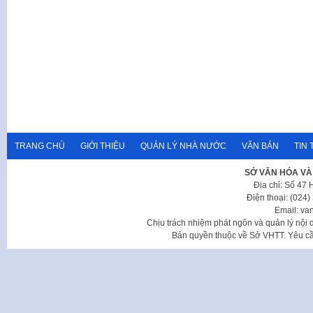
TRANG CHỦ
GIỚI THIỆU
QUẢN LÝ NHÀ NƯỚC
VĂN BẢN
TIN 
SỞ VĂN HÓA VÀ
Địa chỉ: Số 47
Điện thoại: (024
Email: va
Chịu trách nhiệm phát ngôn và quản lý nộ
Bản quyền thuộc về Sở VHTT. Yêu cầu 