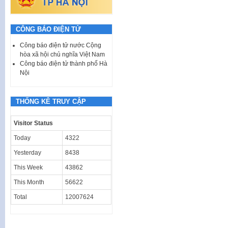
CÔNG BÁO ĐIỆN TỬ
Công báo điện tử nước Cộng
hòa xã hội chủ nghĩa Việt Nam
Công báo điện tử thành phố Hà
Nội
THỐNG KÊ TRUY CẬP
Visitor Status
Today
4322
Yesterday
8438
This Week
43862
This Month
56622
Total
12007624