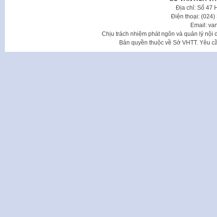
Địa chỉ: Số 47
Điện thoại: (024
Email: va
Chịu trách nhiệm phát ngôn và quản lý nộ
Bản quyền thuộc về Sở VHTT. Yêu cầu 