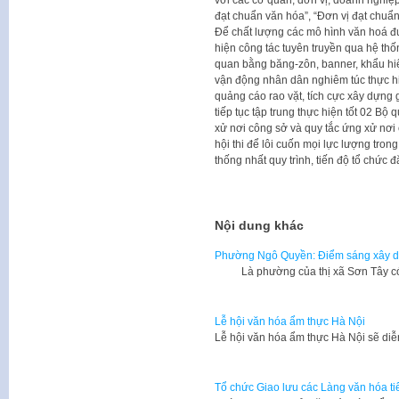
đạt chuẩn văn hóa”, “Đơn vị đạt chuẩ
Để chất lượng các mô hình văn hoá 
hiện công tác tuyên truyền qua hệ thố
quan bằng băng-zôn, banner, khẩu hi
vận động nhân dân nghiêm túc thực hi
quảng cáo rao vặt, tích cực xây dựng
tiếp tục tập trung thực hiện tốt 02 B
xử nơi công sở và quy tắc ứng xử nơi 
hội thi để lôi cuốn mọi lực lượng tron
thống nhất quy trình, tiến độ tổ chức 
Nội dung khác
Phường Ngô Quyền: Điểm sáng xây d
Là phường của thị xã Sơn Tây có 
Lễ hội văn hóa ẩm thực Hà Nội
Lễ hội văn hóa ẩm thực Hà Nội sẽ diễ
Tổ chức Giao lưu các Làng văn hóa t