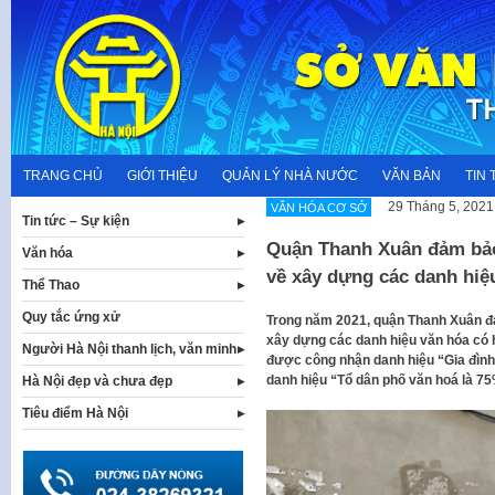
Skip
to
content
TRANG CHỦ
GIỚI THIỆU
QUẢN LÝ NHÀ NƯỚC
VĂN BẢN
TIN 
29 Tháng 5, 2021
VĂN HÓA CƠ SỞ
Tin tức – Sự kiện
Quận Thanh Xuân đảm bảo 
Văn hóa
về xây dựng các danh hiệ
Thể Thao
Quy tắc ứng xử
Trong năm 2021, quận Thanh Xuân đả
xây dựng các danh hiệu văn hóa có hi
Người Hà Nội thanh lịch, văn minh
được công nhận danh hiệu “Gia đình 
danh hiệu “Tổ dân phố văn hoá là 75
Hà Nội đẹp và chưa đẹp
Tiêu điểm Hà Nội