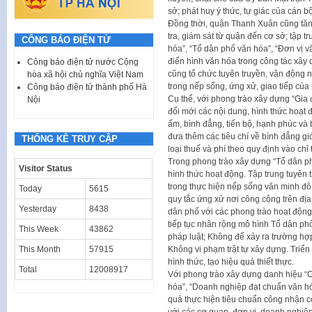
sở; phát huy ý thức, tự giác của cán b
Đồng thời, quận Thanh Xuân cũng tăn
tra, giám sát từ quận đến cơ sở; tập 
CÔNG BÁO ĐIỆN TỬ
hóa”, “Tổ dân phố văn hóa”, “Đơn vị 
điển hình văn hóa trong công tác xây
Công báo điện tử nước Cộng
cũng tổ chức tuyên truyền, vận động
hòa xã hội chủ nghĩa Việt Nam
trong nếp sống, ứng xử, giao tiếp của
Công báo điện tử thành phố Hà
Cụ thể, với phong trào xây dựng “Gia 
Nội
đổi mới các nội dung, hình thức hoạt
ấm, bình đẳng, tiến bộ, hạnh phúc và 
đưa thêm các tiêu chí về bình đẳng gi
THỐNG KÊ TRUY CẬP
loại thuế và phí theo quy định vào chỉ
Trong phong trào xây dựng “Tổ dân phố
Visitor Status
hình thức hoạt động. Tập trung tuyên 
trong thực hiện nếp sống văn minh đô 
Today
5615
quy tắc ứng xử nơi công cộng trên đị
Yesterday
8438
dân phố với các phong trào hoạt động 
tiếp tục nhân rộng mô hình Tổ dân ph
This Week
43862
pháp luật; Không để xảy ra trường hợ
Không vi phạm trật tự xây dựng. Triển
This Month
57915
hình thức, tạo hiệu quả thiết thực.
Total
12008917
Với phong trào xây dựng danh hiệu “C
hóa”, “Doanh nghiệp đạt chuẩn văn hó
quả thực hiện tiêu chuẩn công nhận c
với các cơ quan, đơn vị, doanh nghiệ