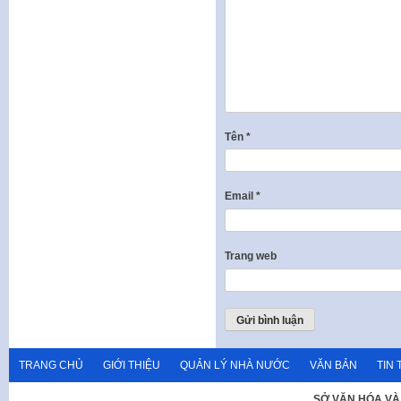
Tên
*
Email
*
Trang web
TRANG CHỦ
GIỚI THIỆU
QUẢN LÝ NHÀ NƯỚC
VĂN BẢN
TIN 
SỞ VĂN HÓA VÀ