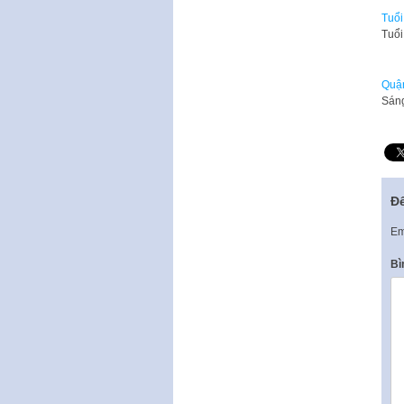
Tuổi
Tuổi
Quận
Sáng
Để
Em
Bì