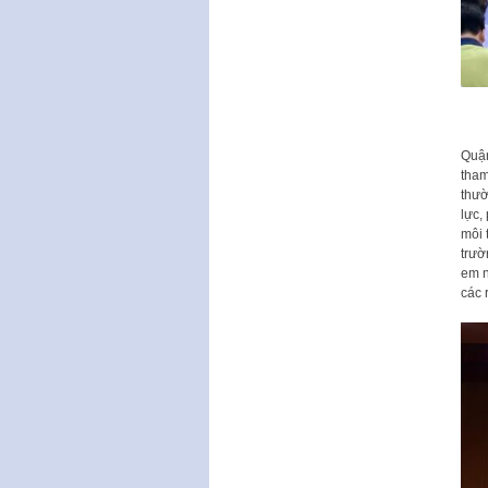
Quận
tham
thườ
lực,
môi 
trườ
em n
các 