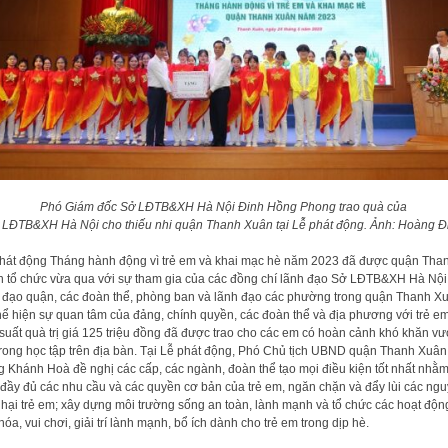
Phó Giám đốc Sở LĐTB&XH Hà Nội Đinh Hồng Phong trao quà của
 LĐTB&XH Hà Nội cho thiếu nhi quận Thanh Xuân tại Lễ phát động.
Ảnh: Hoàng Đ
hát động Tháng hành động vì trẻ em và khai mạc hè năm 2023 đã được quận Tha
 tổ chức vừa qua với sự tham gia của các đồng chí lãnh đạo Sở LĐTB&XH Hà Nộ
 đạo quận, các đoàn thể, phòng ban và lãnh đạo các phường trong quận Thanh X
hể hiện sự quan tâm của đảng, chính quyền, các đoàn thể và địa phương với trẻ em
suất quà trị giá 125 triệu đồng đã được trao cho các em có hoàn cảnh khó khăn v
trong học tập trên địa bàn. Tại Lễ phát động, Phó Chủ tịch UBND quận Thanh Xuân
 Khánh Hoà đề nghị các cấp, các ngành, đoàn thể tạo mọi điều kiện tốt nhất nhằ
đầy đủ các nhu cầu và các quyền cơ bản của trẻ em, ngăn chặn và đẩy lùi các ngu
hại trẻ em; xây dựng môi trường sống an toàn, lành mạnh và tổ chức các hoạt độn
hóa, vui chơi, giải trí lành mạnh, bổ ích dành cho trẻ em trong dịp hè.