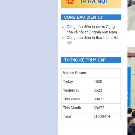
CÔNG BÁO ĐIỆN TỬ
Công báo điện tử nước Cộng
hòa xã hội chủ nghĩa Việt Nam
Công báo điện tử thành phố Hà
Nội
THỐNG KÊ TRUY CẬP
Visitor Status
Today
4630
Yesterday
6523
This Week
39472
This Month
39472
Total
11990474