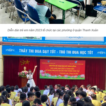
Diễn đàn trẻ em năm 2023 tổ chức tại các phường ở quận Thanh Xuân