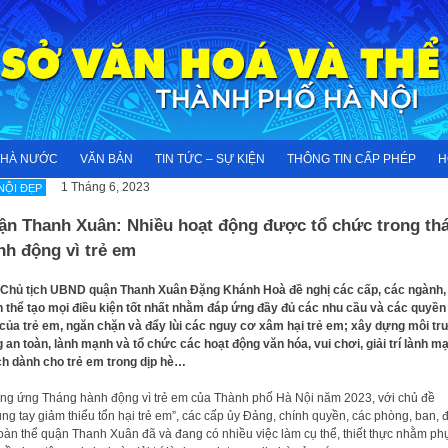
NHÀ NƯỚC
VĂN BẢN
TIN TỨC – SỰ KIỆN
THÔNG TIN CẤP PHÉP
H
1 Tháng 6, 2023
NỘI ĐẸP
ận Thanh Xuân: Nhiều hoạt động được tổ chức trong th
nh động vì trẻ em
Chủ tịch UBND quận Thanh Xuân Đặng Khánh Hoà đề nghị các cấp, các ngành,
 thể tạo mọi điều kiện tốt nhất nhằm đáp ứng đầy đủ các nhu cầu và các quyền
của trẻ em, ngăn chặn và đẩy lùi các nguy cơ xâm hại trẻ em; xây dựng môi t
 an toàn, lành mạnh và tổ chức các hoạt động văn hóa, vui chơi, giải trí lành m
ch dành cho trẻ em trong dịp hè…
g ứng Tháng hành động vì trẻ em của Thành phố Hà Nội năm 2023, với chủ đề
ng tay giảm thiểu tổn hại trẻ em”, các cấp ủy Đảng, chính quyền, các phòng, ban, 
đoàn thể quận Thanh Xuân đã và đang có nhiều việc làm cụ thể, thiết thực nhằm ph