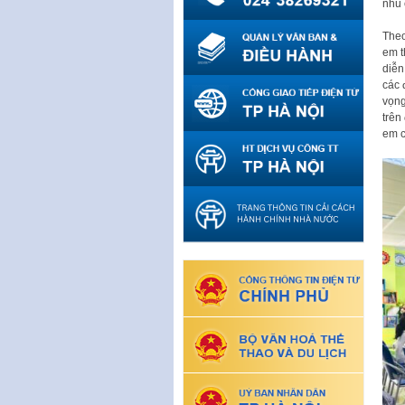
nhu 
Theo
em t
diễn
các 
vọng
trên
em c