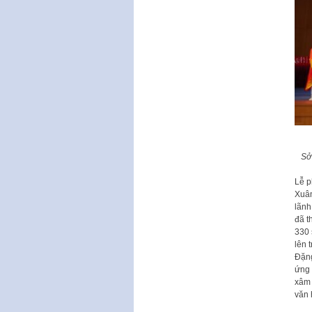
Sở
Lễ p
Xuân
lãnh
đã t
330 
lên 
Đặng
ứng 
xâm 
văn 