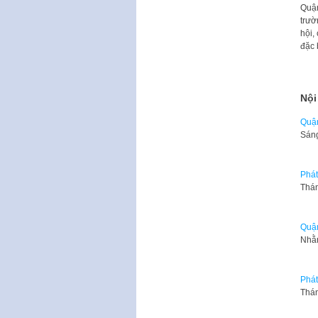
Quận
trườ
hội,
đặc 
Nội
Quận
Sán
Phát
Thán
Quận
Nhằm
Phát
Thán