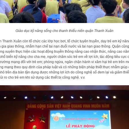
Giáo dục kỹ năng sống cho thanh thiếu niên quận Thanh Xuân
 Thanh Xuân còn tổ chức các lớp học bơi, tổ chức tuyên truyền, dạy trẻ em kỹ năn
 gia giao thông, nhằm hạn chế tai nạn đuối nước và tai nạn giao thông. Quận cũng
ng xuyên thực hiện các hoạt động truyền thông nâng cao nhận thức, nâng cao nă
 phổ biến kỹ năng cho cha mẹ, người chăm sóc trẻ em về lợi ích, tác động tiêu cực 
trường mạng đối với trẻ em; phòng ngừa, ngăn chặn hành vi xâm hại trẻ em trên m
ng mạng theo quy định của pháp luật và có những biện pháp thiết thực nhằm giúp 
hỏ trên địa bàn tận dụng được những lợi ích do công nghệ số đem lại và giảm thi
rủi ro cho trẻ em khi sử dụng các thiết bị công nghệ. v.v.