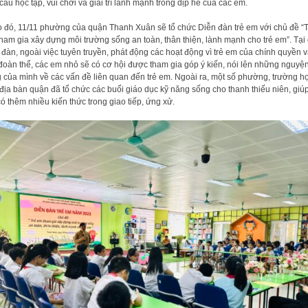
cầu học tập, vui chơi và giải trí lành mạnh trong dịp hè của các em.
 đó, 11/11 phường của quận Thanh Xuân sẽ tổ chức Diễn đàn trẻ em với chủ đề “
ham gia xây dựng môi trường sống an toàn, thân thiện, lành mạnh cho trẻ em”. Tại
 đàn, ngoài việc tuyên truyền, phát động các hoạt động vì trẻ em của chính quyền 
đoàn thể, các em nhỏ sẽ có cơ hội được tham gia góp ý kiến, nói lên những nguyệ
 của mình về các vấn đề liên quan đến trẻ em. Ngoài ra, một số phường, trường h
 địa bàn quận đã tổ chức các buổi giáo dục kỹ năng sống cho thanh thiếu niên, giú
ó thêm nhiều kiến thức trong giao tiếp, ứng xử.