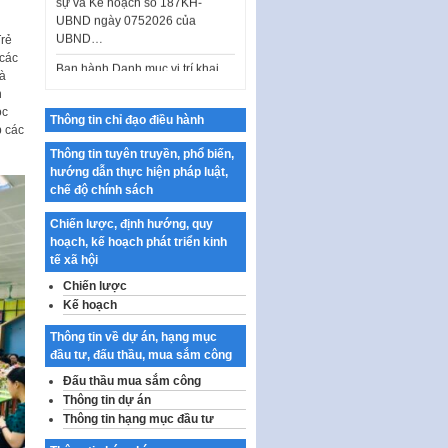
UBND…
Ban hành Danh mục vị trí khai
Trẻ
thác quảng cáo trên địa bàn
 các
thành phố Hà Nội
và
n
Kế hoạch Tổ chức Cuộc thi
ọc
Thông tin chỉ đạo điều hành
chính luận về bảo vệ nền tảng tư
p các
tưởng của Đảng…
Thông tin tuyên truyền, phổ biến,
Công bố công khai dự toán kinh
hướng dẫn thực hiện pháp luật,
phí xây dựng pháp luật, hoàn
chế độ chính sách
thiện thể chế, chính…
Chiến lược, định hướng, quy
Quy định về nghiên cứu, ứng
hoạch, kế hoạch phát triển kinh
dụng khoa học, công nghệ, đổi
tế xã hội
mới sáng tạo và chuyển…
Chiến lược
Quy định chi tiết và hướng dẫn
Kế hoạch
thi hành một số điều của Luật Lý
Thông tin về dự án, hạng mục
lịch tư…
đầu tư, đấu thầu, mua sắm công
Sửa đổi, bổ sung một số nội
Đấu thầu mua sắm công
dung tại Nghị quyết số 30/NQ-
Thông tin dự án
CP ngày 24 tháng 02…
Thông tin hạng mục đầu tư
Ban hành Chương trình hành