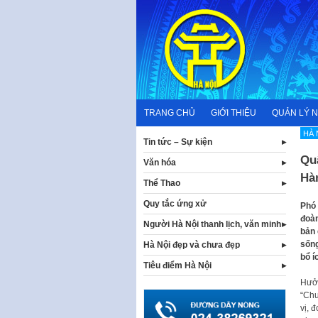
Skip
to
content
TRANG CHỦ
GIỚI THIỆU
QUẢN LÝ 
HÀ 
Tin tức – Sự kiện
Qu
Văn hóa
Hà
Thể Thao
Quy tắc ứng xử
Phó 
đoàn
Người Hà Nội thanh lịch, văn minh
bản 
sống
Hà Nội đẹp và chưa đẹp
bổ í
Tiêu điểm Hà Nội
Hưởn
“Chu
vị, 