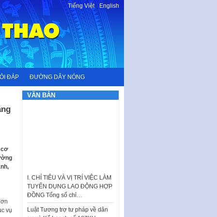
Tiếng Việt
-
English
ỎI ĐÁP
ĐƯỜNG DÂY NÓNG
VĂN BẢN
áng
 cơ
rường
I. CHỈ TIÊU VÀ VỊ TRÍ VIỆC LÀM
ạnh,
TUYỂN DỤNG LAO ĐỘNG HỢP
ĐỒNG Tổng số chỉ…
Luật Tương trợ tư pháp về dân
đơn
sự và Kế hoạch số 187KH-
ục vụ
UBND ngày 0752026 của