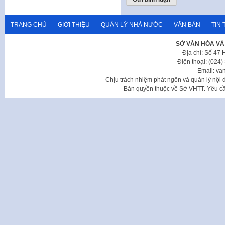
TRANG CHỦ
GIỚI THIỆU
QUẢN LÝ NHÀ NƯỚC
VĂN BẢN
TIN 
SỞ VĂN HÓA VÀ
Địa chỉ: Số 47
Điện thoại: (024
Email: va
Chịu trách nhiệm phát ngôn và quản lý nộ
Bản quyền thuộc về Sở VHTT. Yêu cầu 