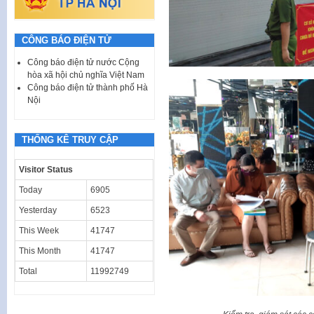
CÔNG BÁO ĐIỆN TỬ
Công báo điện tử nước Cộng
hòa xã hội chủ nghĩa Việt Nam
Công báo điện tử thành phố Hà
Nội
THỐNG KÊ TRUY CẬP
Visitor Status
Today
6905
Yesterday
6523
This Week
41747
This Month
41747
Total
11992749