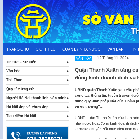
Skip
to
content
TRANG CHỦ
GIỚI THIỆU
QUẢN LÝ NHÀ NƯỚC
VĂN BẢN
TIN 
12 Tháng 11, 2024
VĂN HÓA
Tin tức – Sự kiện
Quận Thanh Xuân tăng cư
Văn hóa
động kinh doanh dịch vụ 
Thể Thao
Quy tắc ứng xử
UBND quận Thanh Xuân yêu cầu phòn
công tác thông tin, tuyên truyền dướ
Người Hà Nội thanh lịch, văn minh
dung quy định pháp luật của Chính p
vụ vũ trường”…
Hà Nội đẹp và chưa đẹp
Tiêu điểm Hà Nội
UBND quận Thanh Xuân vừa ban hành
nhà nước hoạt động kinh doanh dịch 
karaoke chuyển đổi mục đích kinh do