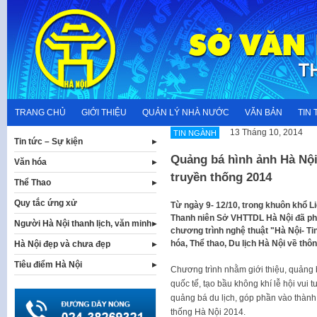
Skip
to
content
TRANG CHỦ
GIỚI THIỆU
QUẢN LÝ NHÀ NƯỚC
VĂN BẢN
TIN 
13 Tháng 10, 2014
TIN NGÀNH
Tin tức – Sự kiện
Quảng bá hình ảnh Hà Nội 
Văn hóa
truyền thống 2014
Thể Thao
Quy tắc ứng xử
​Từ ngày 9- 12/10, trong khuôn khổ L
Thanh niên Sở VHTTDL Hà Nội đã ph
Người Hà Nội thanh lịch, văn minh
chương trình nghệ thuật "Hà Nội- Ti
hóa, Thể thao, Du lịch Hà Nội về thôn
Hà Nội đẹp và chưa đẹp
Tiêu điểm Hà Nội
Chương trình nhằm giới thiệu, quảng 
quốc tế, tạo bầu không khí lễ hội vui
quảng bá du lịch, góp phần vào thành
thống Hà Nội
2014.