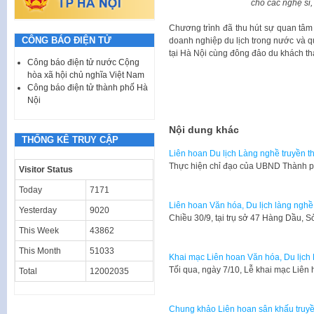
cho các nghệ sĩ,
​Chương trình đã thu hút sự quan tâ
CÔNG BÁO ĐIỆN TỬ
doanh nghiệp du lịch trong nước và qu
tại Hà Nội cùng đông đảo du khách t
Công báo điện tử nước Cộng
hòa xã hội chủ nghĩa Việt Nam
Công báo điện tử thành phố Hà
Nội
Nội dung khác
THỐNG KÊ TRUY CẬP
Liên hoan Du lịch Làng nghề truyền 
​Thực hiện chỉ đạo của UBND Thành
Visitor Status
Today
7171
Liên hoan Văn hóa, Du lịch làng nghề
Yesterday
9020
​Chiều 30/9, tại trụ sở 47 Hàng Dầu,
This Week
43862
This Month
51033
Khai mạc Liên hoan Văn hóa, Du lịch
Tối qua, ngày 7/10, Lễ khai mạc Liê
Total
12002035
Chung khảo Liên hoan sân khấu truy