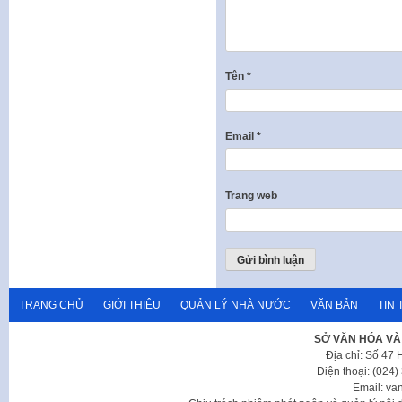
Tên
*
Email
*
Trang web
TRANG CHỦ
GIỚI THIỆU
QUẢN LÝ NHÀ NƯỚC
VĂN BẢN
TIN 
SỞ VĂN HÓA VÀ
Địa chỉ: Số 47
Điện thoại: (024
Email: va