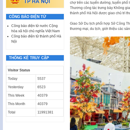
chợ trên các tuyến đường, tuyến phố 
Thương công tác trưng bày Không gian
thành phố Hà Nội được giao chủ trì th
CÔNG BÁO ĐIỆN TỬ
Giao Sở Du lịch phối hợp Sở Công Thư
Công báo điện tử nước Cộng
thương mại, du lịch, giới thiệu các 
hòa xã hội chủ nghĩa Việt Nam
Công báo điện tử thành phố Hà
Nội
THỐNG KÊ TRUY CẬP
Visitor Status
Today
5537
Yesterday
6523
This Week
40379
This Month
40379
Total
11991381