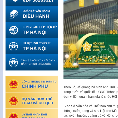
Theo đó, để quảng bá hình ảnh Thủ đ
trong nước và quốc tế, UBND Thành p
đơn vị liên quan tham gia tổ chức Hộ
Giao Sở Văn hóa và Thể thao chủ trì, 
thông trước, trong và sau Hội chợ Mù
tác tuyên truyền, quảng bá về Hội chợ