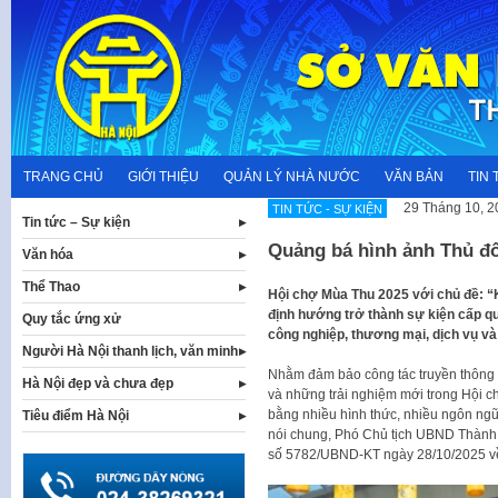
Skip
to
content
TRANG CHỦ
GIỚI THIỆU
QUẢN LÝ NHÀ NƯỚC
VĂN BẢN
TIN 
29 Tháng 10, 2
TIN TỨC - SỰ KIỆN
Tin tức – Sự kiện
Quảng bá hình ảnh Thủ đ
Văn hóa
Thể Thao
Hội chợ Mùa Thu 2025 với chủ đề: “
định hướng trở thành sự kiện cấp quố
Quy tắc ứng xử
công nghiệp, thương mại, dịch vụ và 
Người Hà Nội thanh lịch, văn minh
Nhằm đảm bảo công tác truyền thông t
Hà Nội đẹp và chưa đẹp
và những trải nghiệm mới trong Hội c
bằng nhiều hình thức, nhiều ngôn ngữ
Tiêu điểm Hà Nội
nói chung, Phó Chủ tịch UBND Thàn
số 5782/UBND-KT ngày 28/10/2025 về