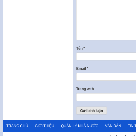
Tên
*
Email
*
Trang web
TRANG CHỦ
GIỚI THIỆU
QUẢN LÝ NHÀ NƯỚC
VĂN BẢN
TIN 