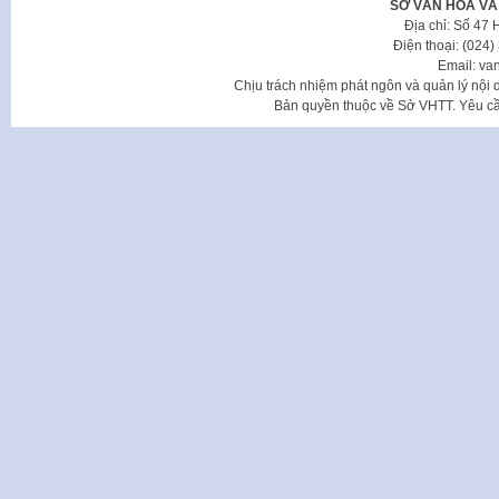
SỞ VĂN HÓA VÀ
Địa chỉ: Số 47
Điện thoại: (024
Email: va
Chịu trách nhiệm phát ngôn và quản lý nộ
Bản quyền thuộc về Sở VHTT. Yêu cầu 