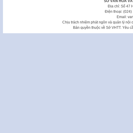
SỞ VĂN HÓA VÀ
Địa chỉ: Số 47
Điện thoại: (024
Email: va
Chịu trách nhiệm phát ngôn và quản lý nộ
Bản quyền thuộc về Sở VHTT. Yêu cầu 