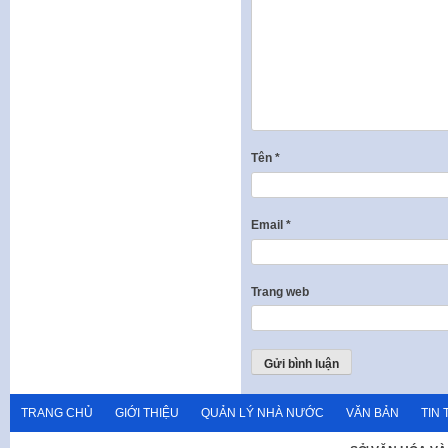
Tên
*
Email
*
Trang web
TRANG CHỦ
GIỚI THIỆU
QUẢN LÝ NHÀ NƯỚC
VĂN BẢN
TIN 