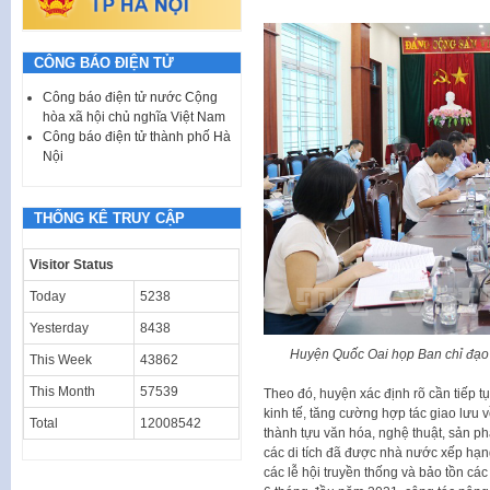
CÔNG BÁO ĐIỆN TỬ
Công báo điện tử nước Cộng
hòa xã hội chủ nghĩa Việt Nam
Công báo điện tử thành phố Hà
Nội
THỐNG KÊ TRUY CẬP
Visitor Status
Today
5238
Yesterday
8438
Huyện Quốc Oai họp Ban chỉ đạo 
This Week
43862
This Month
57539
Theo đó, huyện xác định rõ cần tiếp tụ
kinh tế, tăng cường hợp tác giao lưu v
Total
12008542
thành tựu văn hóa, nghệ thuật, sản ph
các di tích đã được nhà nước xếp hạng
các lễ hội truyền thống và bảo tồn các