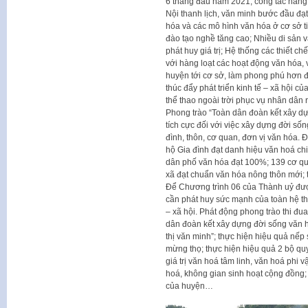
6 tháng đầu năm 2021, công tác nâng
Nội thanh lịch, văn minh bước đầu đạ
hóa và các mô hình văn hóa ở cơ sở t
đào tạo nghề tăng cao; Nhiều di sản vă
phát huy giá trị; Hệ thống các thiết 
với hàng loạt các hoạt động văn hóa, 
huyện tới cơ sở, làm phong phú hơn đ
thúc đẩy phát triển kinh tế – xã hội củ
thể thao ngoài trời phục vụ nhân dân
Phong trào “Toàn dân đoàn kết xây dự
tích cực đối với việc xây dựng đời sốn
đình, thôn, cơ quan, đơn vị văn hóa.
hộ Gia đình đạt danh hiệu văn hoá chi
dân phố văn hóa đạt 100%; 139 cơ qu
xã đạt chuẩn văn hóa nông thôn mới; t
Để Chương trình 06 của Thành uỷ đượ
cần phát huy sức mạnh của toàn hệ thốn
– xã hội. Phát động phong trào thi đu
dân đoàn kết xây dựng đời sống văn h
thị văn minh”; thực hiện hiệu quả nếp 
mừng thọ; thực hiện hiệu quả 2 bộ quy
giá trị văn hoá tâm linh, văn hoá phi 
hoá, không gian sinh hoạt cộng đồng; 
của huyện…