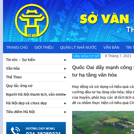
Skip
to
content
TRANG CHỦ
GIỚI THIỆU
QUẢN LÝ NHÀ NƯỚC
VĂN BẢN
TIN 
8 Tháng 7, 2021
VĂN HÓA CƠ SỞ
Tin tức – Sự kiện
Quốc Oai đẩy mạnh công 
Văn hóa
tư hạ tầng văn hóa
Thể Thao
Quy tắc ứng xử
Huy động và sử dụng có hiệu quả cá
cường đầu tư hạ tầng văn hóa; tiếp t
Người Hà Nội thanh lịch, văn minh
của huyện, phát huy các di tích lị
đề ra nhằm thực hiện có hiều quả C
Hà Nội đẹp và chưa đẹp
Tiêu điểm Hà Nội