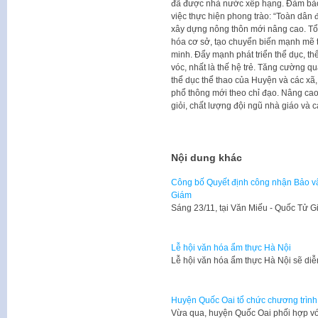
đã được nhà nước xếp hạng. Đảm bảo 
việc thực hiện phong trào: “Toàn dân 
xây dựng nông thôn mới nâng cao. Tổ
hóa cơ sở, tạo chuyển biến mạnh mẽ tr
minh. Đẩy mạnh phát triển thể dục, th
vóc, nhất là thế hệ trẻ. Tăng cường q
thể dục thể thao của Huyện và các xã, 
phổ thông mới theo chỉ đạo. Nâng cao
giỏi, chất lượng đội ngũ nhà giáo và 
Nội dung khác
Công bố Quyết định công nhận Bảo vật
Giám
Sáng 23/11, tại Văn Miếu - Quốc Tử 
Lễ hội văn hóa ẩm thực Hà Nội
Lễ hội văn hóa ẩm thực Hà Nội sẽ diễ
Huyện Quốc Oai tổ chức chương trình 
Vừa qua, huyện Quốc Oai phối hợp vớ