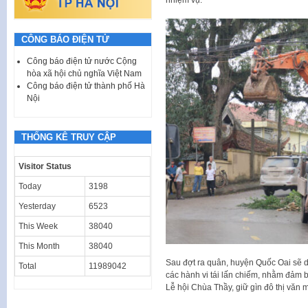
nhiệm vụ.
CÔNG BÁO ĐIỆN TỬ
Công báo điện tử nước Cộng
hòa xã hội chủ nghĩa Việt Nam
Công báo điện tử thành phố Hà
Nội
THỐNG KÊ TRUY CẬP
Visitor Status
Today
3198
Yesterday
6523
This Week
38040
This Month
38040
Sau đợt ra quân, huyện Quốc Oai sẽ duy
Total
11989042
các hành vi tái lấn chiếm, nhằm đảm bả
Lễ hội Chùa Thầy, giữ gìn đô thị văn 