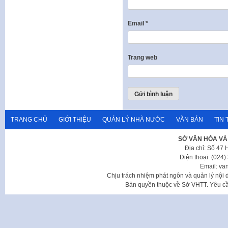
Email
*
Trang web
TRANG CHỦ
GIỚI THIỆU
QUẢN LÝ NHÀ NƯỚC
VĂN BẢN
TIN 
SỞ VĂN HÓA VÀ
Địa chỉ: Số 47
Điện thoại: (024
Email: va
Chịu trách nhiệm phát ngôn và quản lý nộ
Bản quyền thuộc về Sở VHTT. Yêu cầu 