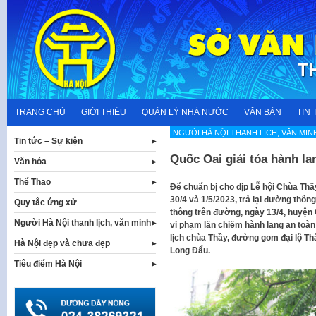
Skip
to
content
TRANG CHỦ
GIỚI THIỆU
QUẢN LÝ NHÀ NƯỚC
VĂN BẢN
TIN 
NGƯỜI HÀ NỘI THANH LỊCH, VĂN MIN
Tin tức – Sự kiện
Quốc Oai giải tỏa hành l
Văn hóa
Thể Thao
Để chuẩn bị cho dịp Lễ hội Chùa Thầy
30/4 và 1/5/2023, trả lại đường thôn
Quy tắc ứng xử
thông trên đường, ngày 13/4, huyện 
Người Hà Nội thanh lịch, văn minh
vi phạm lấn chiếm hành lang an toàn 
lịch chùa Thầy, đường gom đại lộ T
Hà Nội đẹp và chưa đẹp
Long Đẩu.
Tiêu điểm Hà Nội