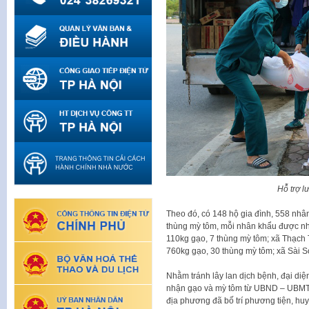
Hỗ trợ l
Theo đó, có 148 hộ gia đình, 558 nhâ
thùng mỳ tôm, mỗi nhân khẩu được nh
110kg gạo, 7 thùng mỳ tôm; xã Thạch 
760kg gạo, 30 thùng mỳ tôm; xã Sài S
Nhằm tránh lây lan dịch bệnh, đại diệ
nhận gạo và mỳ tôm từ UBND – UBMTTQ
địa phương đã bố trí phương tiện, hu