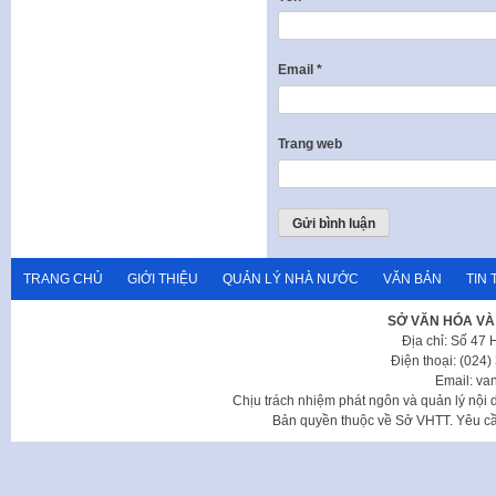
Email
*
Trang web
TRANG CHỦ
GIỚI THIỆU
QUẢN LÝ NHÀ NƯỚC
VĂN BẢN
TIN 
SỞ VĂN HÓA VÀ
Địa chỉ: Số 47
Điện thoại: (024
Email: va
Chịu trách nhiệm phát ngôn và quản lý nộ
Bản quyền thuộc về Sở VHTT. Yêu cầu 