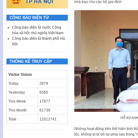
nhà trao cho các hộ gia đình.
CÔNG BÁO ĐIỆN TỬ
Công báo điện tử nước Cộng
hòa xã hội chủ nghĩa Việt Nam
Công báo điện tử thành phố Hà
Nội
THỐNG KÊ TRUY CẬP
Visitor Status
Today
2879
Yesterday
6560
This Week
17877
This Month
61739
Hỗ trợ lươ
Total
12012741
Những hoạt động trên thể hiện tinh th
tộc, không ai bị bỏ lại phía sau trong