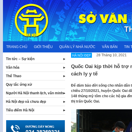
Skip
to
content
TRANG CHỦ
GIỚI THIỆU
QUẢN LÝ NHÀ NƯỚC
VĂN BẢN
TIN 
28 Tháng 10, 2021
HÀ NỘI ĐẸP
Tin tức – Sự kiện
Quốc Oai kịp thời hỗ trợ
Văn hóa
cách ly y tế
Thể Thao
Quy tắc ứng xử
Để đảm bảo đời sống cho nhân dân tr
chiều 27/10/2021, huyện Quốc Oai đã
Người Hà Nội thanh lịch, văn minh
148 thùng mỳ tôm cho các hộ gia đìn
thị trấn Quốc Oai.
Hà Nội đẹp và chưa đẹp
Tiêu điểm Hà Nội