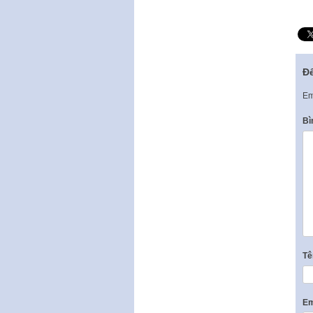
Để
Em
Bì
T
Em