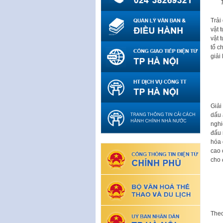
Trải
vật 
vật 
tổ c
giải
Giải
dấu 
nghi
đấu 
hóa 
cao 
cho 
The