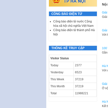
Nội
Giải
CÔNG BÁO ĐIỆN TỬ
Giải
Công báo điện tử nước Cộng
hòa xã hội chủ nghĩa Việt Nam
Công báo điện tử thành phố Hà
Giải
Nội
Với 
THỐNG KÊ TRUY CẬP
100 
Gần 
Visitor Status
Today
2377
Hà N
Với 
Yesterday
6523
This Week
37219
Giải
This Month
37219
Ở nộ
Total
11988221
Hà N
Kết 