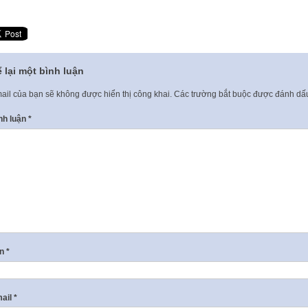
 lại một bình luận
ail của bạn sẽ không được hiển thị công khai.
Các trường bắt buộc được đánh d
nh luận
*
ên
*
ail
*