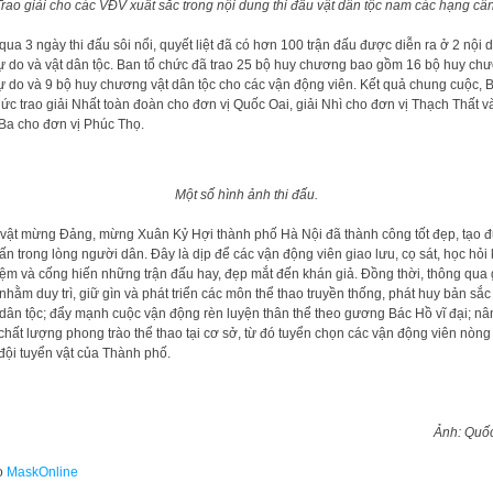
Trao giải cho các VĐV xuất sắc trong nội dung thi đấu vật dân tộc nam các hạng cân
 qua 3 ngày thi đấu sôi nổi, quyết liệt đã có hơn 100 trận đấu được diễn ra ở 2 nội 
tự do và vật dân tộc. Ban tổ chức đã trao 25 bộ huy chương bao gồm 16 bộ huy ch
tự do và 9 bộ huy chương vật dân tộc cho các vận động viên. Kết quả chung cuộc, 
hức trao giải Nhất toàn đoàn cho đơn vị Quốc Oai, giải Nhì cho đơn vị Thạch Thất v
 Ba cho đơn vị Phúc Thọ.
Một số hình ảnh thi đấu.
 vật mừng Đảng, mừng Xuân Kỷ Hợi thành phố Hà Nội đã thành công tốt đẹp, tạo 
ấn trong lòng người dân. Đây là dịp để các vận động viên giao lưu, cọ sát, học hỏi 
ệm và cống hiến những trận đấu hay, đẹp mắt đến khán giả. Đồng thời, thông qua 
nhằm duy trì, giữ gìn và phát triển các môn thể thao truyền thống, phát huy bản sắc
dân tộc; đẩy mạnh cuộc vận động rèn luyện thân thể theo gương Bác Hồ vĩ đại; nâ
chất lượng phong trào thể thao tại cơ sở, từ đó tuyển chọn các vận động viên nòng
đội tuyển vật của Thành phố.
Ảnh: Quố
o
MaskOnline