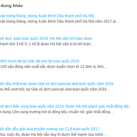
 dung khác
 vật mừng Đảng, mừng Xuân Đinh Dậu thành phố Hà Nội
 vật mừng Đảng, mừng Xuân Đinh Dậu thành phố Hà Nội năm 2017 là…
 vô địch Judo toàn quốc 2016: Hà Nội xếp nhì toàn đoàn
thành tích 3 HCV, 1 HCB đoàn Hà Nội xếp vị trí nhì toàn…
VĐV tranh tài tại Giải vật anh tài toàn quốc 2016
100 vận động viên xuất sắc được tuyển chọn từ 12 đơn vị, tỉnh,…
ội xếp nhất toàn đoàn Giải vô địch pencak silat toàn quốc năm 2016
ưu thế vượt trội, tại Giải vô địch pencak silat toàn quốc năm 2016…
 vô địch Bắn súng toàn quốc năm 2016: Đoàn Hà Nội giành giải nhất đồng đội...
i dung 10m súng trường hơi di động tiêu chuẩn nữ, giải nhất đồng…
ội dẫn đầu giải đua thuyền rowing các CLB toàn quốc 2017
thúc cuộc thi, đoàn Hà Nội vẫn duy trì được thế mạnh của mình…