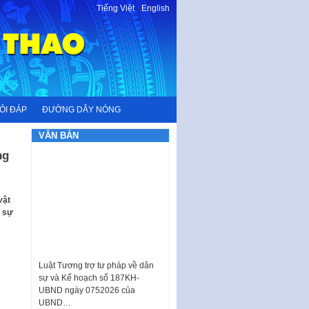
Tiếng Việt
-
English
ỎI ĐÁP
ĐƯỜNG DÂY NÓNG
VĂN BẢN
ng
vật
g sự
Luật Tương trợ tư pháp về dân
sự và Kế hoạch số 187KH-
UBND ngày 0752026 của
UBND…