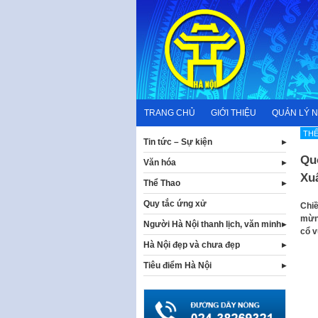
Skip
to
content
TRANG CHỦ
GIỚI THIỆU
QUẢN LÝ 
TH
Tin tức – Sự kiện
Quố
Văn hóa
Xu
Thể Thao
Quy tắc ứng xử
Chiề
mừng
Người Hà Nội thanh lịch, văn minh
cổ v
Hà Nội đẹp và chưa đẹp
Tiêu điểm Hà Nội