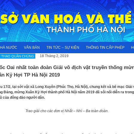
NHÀ NƯỚC
VĂN BẢN
TIN TỨC – SỰ KIỆN
THÔNG TIN CẤP PHÉP
H
18 Tháng 2, 2019
Ể THAO QUẦN CHÚNG
c Oai nhất toàn đoàn Giải vô địch vật truyền thống mừ
ân Kỷ Hợi TP Hà Nội 2019
u 17/2, tại sới vật xã Long Xuyên (Phúc Thọ, Hà Nội), chung kết và bế mạc Giải 
 Đảng, mừng Xuân Kỷ Hợi thành phố Hà Nội năm 2019 đã sôi nổi diễn ra tron
ũ của đông đảo người dân.
Trao giải cho các đơn vị Nhất – Nhì – Ba toàn đoàn.