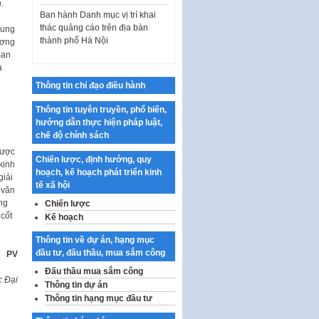
.
Ban hành Danh mục vị trí khai
thác quảng cáo trên địa bàn
dung
thành phố Hà Nội
ương
Kế hoạch Tổ chức Cuộc thi
Ban
chính luận về bảo vệ nền tảng tư
à
tưởng của Đảng…
Thông tin chỉ đạo điều hành
Công bố công khai dự toán kinh
Thông tin tuyên truyền, phổ biến,
phí xây dựng pháp luật, hoàn
hướng dẫn thực hiện pháp luật,
thiện thể chế, chính…
chế độ chính sách
Quy định về nghiên cứu, ứng
được
Chiến lược, định hướng, quy
dụng khoa học, công nghệ, đổi
kinh
hoạch, kế hoạch phát triển kinh
mới sáng tạo và chuyển…
giải
tế xã hội
 văn
Quy định chi tiết và hướng dẫn
ng
Chiến lược
thi hành một số điều của Luật Lý
 cốt
Kế hoạch
lịch tư…
Thông tin về dự án, hạng mục
Sửa đổi, bổ sung một số nội
đầu tư, đấu thầu, mua sắm công
PV
dung tại Nghị quyết số 30/NQ-
CP ngày 24 tháng 02…
Đấu thầu mua sắm công
c Đại
Thông tin dự án
Ban hành Chương trình hành
Thông tin hạng mục đầu tư
động của Chính phủ thực hiện
Nghị quyết số 02-NQ/TW ngày