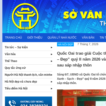
Skip
to
content
TRANG CHỦ
GIỚI THIỆU
QUẢN LÝ NHÀ NƯỚC
VĂN BẢN
TIN 
7 Tháng 7, 2026
HÀ NỘI ĐẸP
Tin tức – Sự kiện
Quốc Oai trao giải Cuộc t
Văn hóa
– Đẹp” quý II năm 2026 và
Thể Thao
sau sáp nhập thôn
Quy tắc ứng xử
Sáng 6/7, UBND xã Quốc Oai tổ chức 
Người Hà Nội thanh lịch, văn minh
Xanh – Sạch – Đẹp” quý II năm 2026
Hà Nội đẹp và chưa đẹp
sáp nhập thôn.
Tiêu điểm Hà Nội