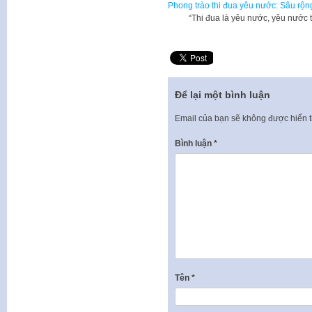
Phong trào thi đua yêu nước: Sâu rộn
“Thi đua là yêu nước, yêu nước thì 
Để lại một bình luận
Email của bạn sẽ không được hiển t
Bình luận
*
Tên
*