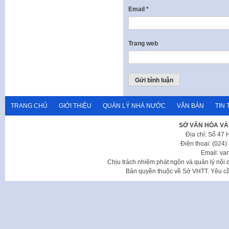
Email
*
Trang web
TRANG CHỦ
GIỚI THIỆU
QUẢN LÝ NHÀ NƯỚC
VĂN BẢN
TIN 
SỞ VĂN HÓA VÀ
Địa chỉ: Số 47
Điện thoại: (024
Email: va
Chịu trách nhiệm phát ngôn và quản lý nộ
Bản quyền thuộc về Sở VHTT. Yêu cầu 