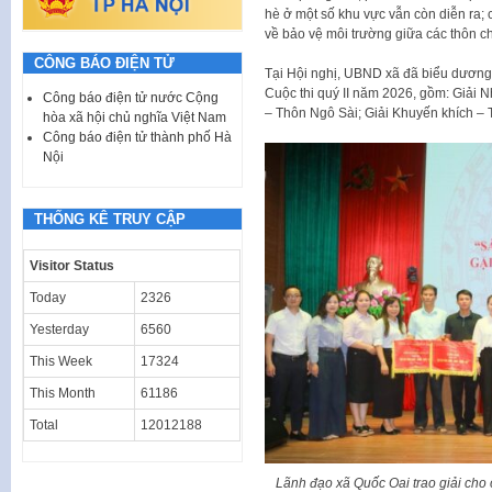
hè ở một số khu vực vẫn còn diễn ra; 
về bảo vệ môi trường giữa các thôn c
CÔNG BÁO ĐIỆN TỬ
Tại Hội nghị, UBND xã đã biểu dương, 
Cuộc thi quý II năm 2026, gồm: Giải N
Công báo điện tử nước Cộng
– Thôn Ngô Sài; Giải Khuyến khích –
hòa xã hội chủ nghĩa Việt Nam
Công báo điện tử thành phố Hà
Nội
THỐNG KÊ TRUY CẬP
Visitor Status
Today
2326
Yesterday
6560
This Week
17324
This Month
61186
Total
12012188
Lãnh đạo xã Quốc Oai trao giải cho c