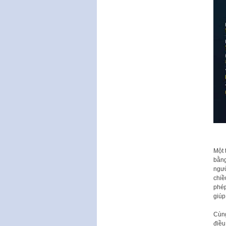
Một 
bằng
ngườ
chiề
phép
giúp
Cùng
điều