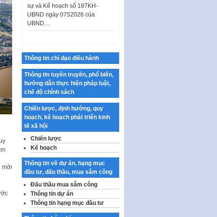
UBND…
Ban hành Danh mục vị trí khai
thác quảng cáo trên địa bàn
thành phố Hà Nội
Kế hoạch Tổ chức Cuộc thi
Thông tin chỉ đạo điều hành
chính luận về bảo vệ nền tảng tư
tưởng của Đảng…
Thông tin tuyên truyền, phổ biến,
hướng dẫn thực hiện pháp luật,
Công bố công khai dự toán kinh
chế độ chính sách
phí xây dựng pháp luật, hoàn
thiện thể chế, chính…
Chiến lược, định hướng, quy
hoạch, kế hoạch phát triển kinh
Quy định về nghiên cứu, ứng
tế xã hội
dụng khoa học, công nghệ, đổi
mới sáng tạo và chuyển…
Chiến lược
uy
Kế hoạch
ằm
Quy định chi tiết và hướng dẫn
thi hành một số điều của Luật Lý
Thông tin về dự án, hạng mục
i mới
lịch tư…
đầu tư, đấu thầu, mua sắm công
Sửa đổi, bổ sung một số nội
Đấu thầu mua sắm công
dung tại Nghị quyết số 30/NQ-
ước
Thông tin dự án
CP ngày 24 tháng 02…
Thông tin hạng mục đầu tư
Ban hành Chương trình hành