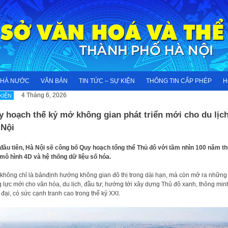
NHÀ NƯỚC
VĂN BẢN
TIN TỨC – SỰ KIỆN
THÔNG TIN CẤP PHÉP
H
4 Tháng 6, 2026
KIỆN
 hoạch thế kỷ mở không gian phát triển mới cho du lịc
 Nội
đầu tiên, Hà Nội sẽ công bố Quy hoạch tổng thể Thủ đô với tầm nhìn 100 năm t
mô hình 4D và hệ thống dữ liệu số hóa.
không chỉ là bảnđịnh hướng không gian đô thị trong dài hạn, mà còn mở ra những
 lực mới cho văn hóa, du lịch, đầu tư; hướng tới xây dựng Thủ đô xanh, thông min
 đại, có sức cạnh tranh cao trong thế kỷ XXI.