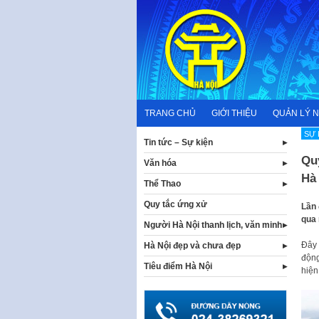
Skip
to
content
TRANG CHỦ
GIỚI THIỆU
QUẢN LÝ 
SỰ 
Tin tức – Sự kiện
Quy
Văn hóa
Hà
Thể Thao
Quy tắc ứng xử
Lần 
qua 
Người Hà Nội thanh lịch, văn minh
Đây 
Hà Nội đẹp và chưa đẹp
động
Tiêu điểm Hà Nội
hiện