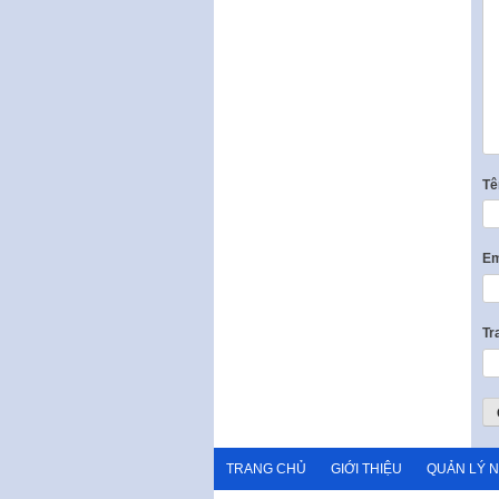
T
Em
Tr
TRANG CHỦ
GIỚI THIỆU
QUẢN LÝ 