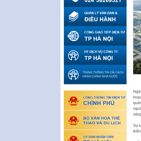
Ngày
hoạc
quản
ngoà
sáng
Sự k
triể