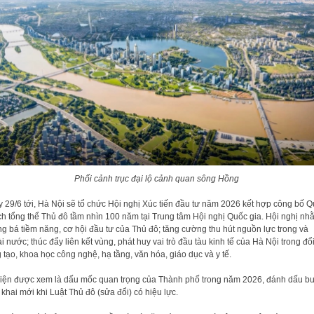
Phối cảnh trục đại lộ cảnh quan sông Hồng
 29/6 tới, Hà Nội sẽ tổ chức Hội nghị Xúc tiến đầu tư năm 2026 kết hợp công bố Q
h tổng thể Thủ đô tầm nhìn 100 năm tại Trung tâm Hội nghị Quốc gia. Hội nghị nh
g bá tiềm năng, cơ hội đầu tư của Thủ đô; tăng cường thu hút nguồn lực trong và
i nước; thúc đẩy liên kết vùng, phát huy vai trò đầu tàu kinh tế của Hà Nội trong đổ
 tạo, khoa học công nghệ, hạ tầng, văn hóa, giáo dục và y tế.
iện được xem là dấu mốc quan trọng của Thành phố trong năm 2026, đánh dấu b
n khai mới khi Luật Thủ đô (sửa đổi) có hiệu lực.