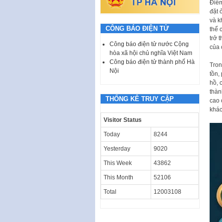
Điểm
đặt 
và k
CÔNG BÁO ĐIỆN TỬ
thể 
trở 
Công báo điện tử nước Cộng
của 
hòa xã hội chủ nghĩa Việt Nam
Công báo điện tử thành phố Hà
Tron
Nội
tồn,
hồ, 
thàn
THỐNG KÊ TRUY CẬP
cao 
khác
Visitor Status
Today
8244
Yesterday
9020
This Week
43862
This Month
52106
Total
12003108