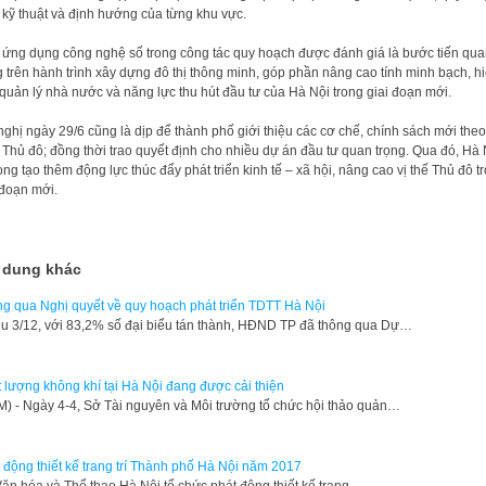
 kỹ thuật và định hướng của từng khu vực.
 ứng dụng công nghệ số trong công tác quy hoạch được đánh giá là bước tiến qu
g trên hành trình xây dựng đô thị thông minh, góp phần nâng cao tính minh bạch, h
quản lý nhà nước và năng lực thu hút đầu tư của Hà Nội trong giai đoạn mới.
nghị ngày 29/6 cũng là dịp để thành phố giới thiệu các cơ chế, chính sách mới theo
 Thủ đô; đồng thời trao quyết định cho nhiều dự án đầu tư quan trọng. Qua đó, Hà 
ọng tạo thêm động lực thúc đẩy phát triển kinh tế – xã hội, nâng cao vị thế Thủ đô t
 đoạn mới.
 dung khác
g qua Nghị quyết về quy hoạch phát triển TDTT Hà Nội
ều 3/12, với 83,2% số đại biểu tán thành, HĐND TP đã thông qua Dự…
 lượng không khí tại Hà Nội đang được cải thiện
) - Ngày 4-4, Sở Tài nguyên và Môi trường tổ chức hội thảo quản…
 động thiết kế trang trí Thành phố Hà Nội năm 2017