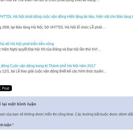
ăn hóa và Thể thao Hà Nội tổ chức phát động thiết kế trang…
HTTDL Hà Nội phát động cuộc vận động Hiến tặng tài liệu, hiện vật cho Bảo tàng
g 28/8, tại Bảo tàng Hà Nội, Sở VHTTDL Hà Nội tổ chức Lễ phát…
hủ đô Hà Nội phát triển bền vững
 hiện Nghị quyết Đại hội XII của Đảng và Đại hội lần thứ XVI…
 động Cuộc vận động trang trí Thành phố Hà Nội năm 2017
 12/1, tại Lễ trao giải cuộc vận động thiết kế các hình thức tuyên…
 lại một bình luận
ail của bạn sẽ không được hiển thị công khai.
Các trường bắt buộc được đánh d
nh luận
*