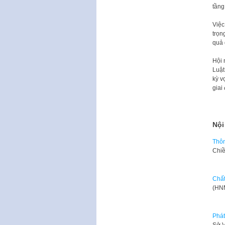
tầng
Việc
trọn
quả 
Hội 
Luật
kỳ v
giai
Nội
Thôn
​Chi
Chất
(HNM
Phát