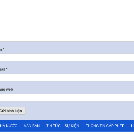
ên
*
ail
*
ang web
NHÀ NƯỚC
VĂN BẢN
TIN TỨC – SỰ KIỆN
THÔNG TIN CẤP PHÉP
H