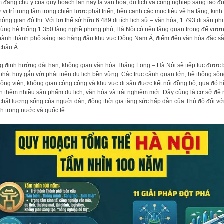
 đáng chú ý của quy hoạch lần này là văn hóa, du lịch và công nghiệp sáng tạo đ
ở vị trí trung tâm trong chiến lược phát triển, bên cạnh các mục tiêu về hạ tầng, kinh 
hông gian đô thị. Với lợi thế sở hữu 6.489 di tích lịch sử – văn hóa, 1.793 di sản phi
cùng hệ thống 1.350 làng nghề phong phú, Hà Nội có nền tảng quan trọng để vươn
thành thành phố sáng tạo hàng đầu khu vực Đông Nam Á, điểm đến văn hóa đặc s
châu Á.
g định hướng dài hạn, không gian văn hóa Thăng Long – Hà Nội sẽ tiếp tục được
 phát huy gắn với phát triển du lịch bền vững. Các trục cảnh quan lớn, hệ thống sôn
công viên, không gian công cộng và khu vực di sản được kết nối đồng bộ, qua đó h
h thêm nhiều sản phẩm du lịch, văn hóa và trải nghiệm mới. Đây cũng là cơ sở để
chất lượng sống của người dân, đồng thời gia tăng sức hấp dẫn của Thủ đô đối vớ
h trong nước và quốc tế.