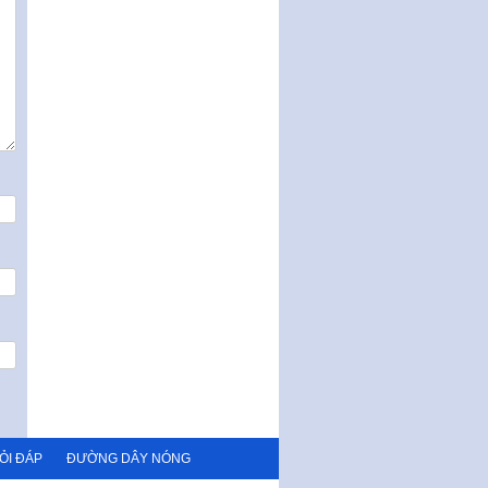
ỎI ĐÁP
ĐƯỜNG DÂY NÓNG