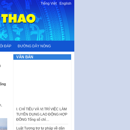
Tiếng Việt
-
English
ỎI ĐÁP
ĐƯỜNG DÂY NÓNG
VĂN BẢN
h
hông
I. CHỈ TIÊU VÀ VỊ TRÍ VIỆC LÀM
h,
TUYỂN DỤNG LAO ĐỘNG HỢP
ĐỒNG Tổng số chỉ…
Luật Tương trợ tư pháp về dân
sự và Kế hoạch số 187KH-
UBND ngày 0752026 của