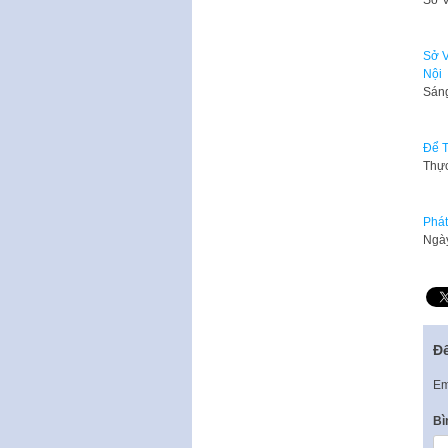
Sở V
Sở V
Nội
​Sán
Để T
Thực
Phát
Ngày
Để
Em
Bì