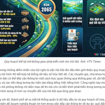
Quy hoạch thế kỷ mở không gian phát triển mới cho Hà Nội. Ảnh: VTV Times
trong những điểm nhấn của hội nghị là việc Hà Nội lần đầu tiên giới thiệu quy hoạ
 mô hình 4D kết hợp hệ thống dữ liệu số hóa 360 độ. Các chuyên gia, nhà khoa h
i dân có thể tiếp cận thông tin một cách trực quan thông qua không gian số, dữ liệ
u và các nền tảng tương tác hiện đại bằng tiếng Việt, tiếng Anh. Công nghệ này ch
 mô phỏng không chỉ diện mạo đô thị mà còn cả tiến trình phát triển trong tương lai
 hình dung rõ hơn sự chuyển đổi của Hà Nội qua từng giai đoạn.
 với đó, thành phố sẽ ra mắt hệ thống quản lý dữ liệu đầu tư và quy hoạch số hóa,
 kiện để doanh nghiệp thuận lợi hơn trong việc tiếp cận thông tin về dự án, quỹ đất