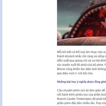
Mỗi khi bất cứ thể loại âm nhạc nào x
thành khoảnh khắc rộn ràng và sống đ
diễn xuất qua giọng nói và ca hát đỉ
xúc xuyên suốt 90 phút của bộ phim. 
Bloom cũng khiến fan điện ảnh không k
giai điệu rock n’ roll bốc lửa.
Những bài học ý nghĩa được lồng ghép
Câu chuyện phim cực kỳ đơn giản để k
nối hành trình phiêu lưu của phần tr
Branch (Justin Timberlake) đã phát hi
phần phim đầu tiên nhiều lần. Pop của 