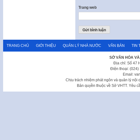
Trang web
TRANG CHỦ
GIỚI THIỆU
QUẢN LÝ NHÀ NƯỚC
VĂN BẢN
TIN 
SỞ VĂN HÓA VÀ
Địa chỉ: Số 47
Điện thoại: (024
Email: va
Chịu trách nhiệm phát ngôn và quản lý nộ
Bản quyền thuộc về Sở VHTT. Yêu cầu 