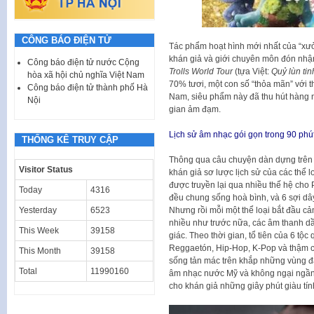
CÔNG BÁO ĐIỆN TỬ
Tác phẩm hoạt hình mới nhất của “x
khán giả và giới chuyên môn đón nhận
Công báo điện tử nước Cộng
Trolls World Tour
(tựa Việt:
Quỷ lùn tin
hòa xã hội chủ nghĩa Việt Nam
70% tươi, một con số “thỏa mãn” với thể
Công báo điện tử thành phố Hà
Nam, siêu phẩm này đã thu hút hàng n
Nội
gian ảm đạm.
Lịch sử âm nhạc gói gọn trong 90 phú
THỐNG KÊ TRUY CẬP
Thông qua câu chuyện dàn dựng trên 
Visitor Status
khán giả sơ lược lịch sử của các thể 
được truyền lại qua nhiều thế hệ cho 
Today
4316
đều chung sống hoà bình, và 6 sợi dây 
Nhưng rồi mỗi một thể loại bắt đầu 
Yesterday
6523
nhiều như trước nữa, các âm thanh dầ
This Week
39158
giác. Theo thời gian, tổ tiên của 6 tộ
Reggaetón, Hip-Hop, K-Pop và thậm c
This Month
39158
sống tản mác trên khắp những vùng đ
Total
11990160
âm nhạc nước Mỹ và không ngại ngần
cho khán giả những giây phút giàu tính 