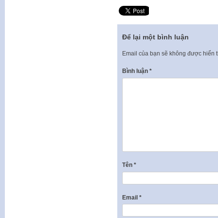
Để lại một bình luận
Email của bạn sẽ không được hiển t
Bình luận
*
Tên
*
Email
*