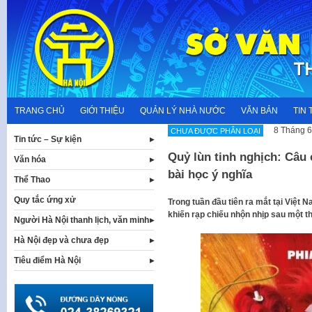
Skip
to
content
TRANG CHỦ
GIỚI THIỆU
QUẢN LÝ NHÀ NƯỚC
VĂN BẢN
TIN 
8 Tháng 6
CHƯA ĐƯỢC PHÂN LOẠI
Tin tức – Sự kiện
Quỷ lùn tinh nghịch: Câu
Văn hóa
bài học ý nghĩa
Thể Thao
Quy tắc ứng xử
Trong tuần đầu tiên ra mắt tại Việt 
khiến rạp chiếu nhộn nhịp sau một t
Người Hà Nội thanh lịch, văn minh
Hà Nội đẹp và chưa đẹp
Tiêu điểm Hà Nội